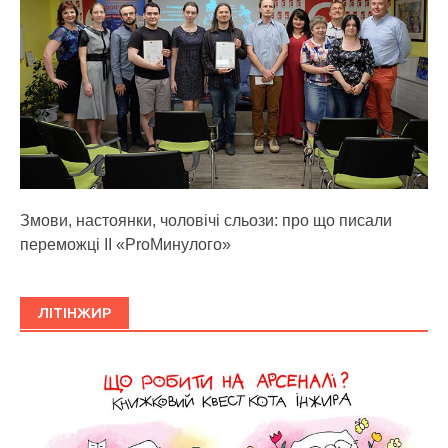
Змови, настоянки, чоловічі сльози: про що писали
переможці ІІ «ProМинулого»
ЛІТІНЖИР