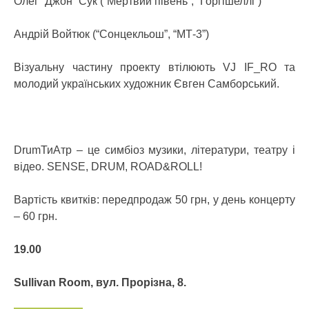
Олег “Джон” Сук (“Мертвий півень”, “Горгішеллі”)
Андрій Войтюк (“Сонцекльош”, “МТ-3”)
Візуальну частину проекту втілюють VJ IF_RO та
молодий українських художник Євген Самборський.
DrumТиАтр – це симбіоз музики, літератури, театру і
відео. SENSE, DRUM, ROAD&ROLL!
Вартість квитків: передпродаж 50 грн, у день концерту
– 60 грн.
19.00
Sullivan Room, вул. Прорізна, 8.