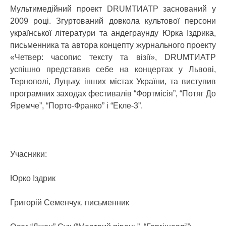
Мультимедійний проект DRUMТИАТР заснований у
2009 році. Згуртований довкола культової персони
української літератури та андеграунду Юрка Іздрика,
письменника та автора концепту журнального проекту
«Четвер: часопис тексту та візії», DRUMТИАТР
успішно представив себе на концертах у Львові,
Тернополі, Луцьку, інших містах України, та виступив
програмних заходах фестивалів “Фортмісія”, “Потяг До
Яремче”, “Порто-Франко” і “Екле-3”.
Учасники:
Юрко Іздрик
Григорій Семенчук, письменник