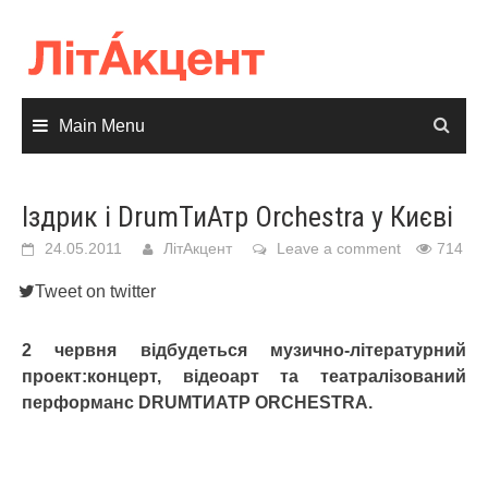
Skip
to
content
Main Menu
Іздрик і DrumТиАтр Orchestra у Києві
24.05.2011
ЛітАкцент
Leave a comment
714
Tweet on twitter
2 червня відбудеться музично-літературний
проект:концерт, відеоарт та театралізований
перформанс DRUMТИАТР ORCHESTRA.