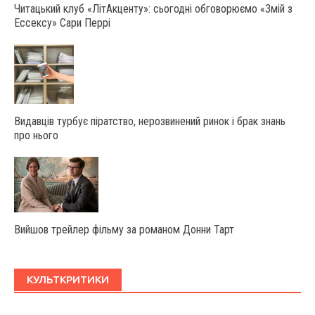
Читацький клуб «ЛітАкценту»: сьогодні обговорюємо «Змій з
Ессексу» Сари Перрі
Видавців турбує піратство, нерозвинений ринок і брак знань
про нього
Вийшов трейлер фільму за романом Донни Тарт
КУЛЬТКРИТИКИ