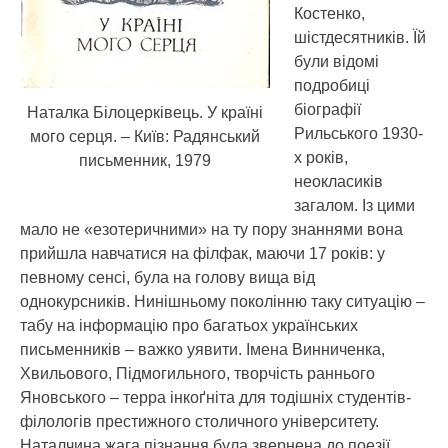
Костенко,
шістдесятників. Їй
були відомі
подробиці
біографії
Наталка Білоцерківець. У країні
Рильського 1930-
мого серця. – Київ: Радянський
х років,
письменник, 1979
неокласиків
загалом. Із цими
мало не «езотеричними» на ту пору знаннями вона
прийшла навчатися на філфак, маючи 17 років: у
певному сенсі, була на голову вища від
однокурсників. Нинішньому поколінню таку ситуацію –
табу на інформацію про багатьох українських
письменників – важко уявити. Імена Винниченка,
Хвильового, Підмогильного, творчість раннього
Яновського – терра інкоґніта для тодішніх студентів-
філологів престижного столичного університету.
Наталчина жага пізнання була звернена до поезії