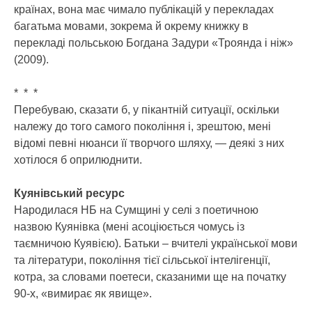
країнах, вона має чимало публікацій у перекладах
багатьма мовами, зокрема й окрему книжку в
перекладі польською Богдана Задури «Троянда і ніж»
(2009).
* * *
Перебуваю, сказати б, у пікантній ситуації, оскільки
належу до того самого покоління і, зрештою, мені
відомі певні нюанси її творчого шляху, — деякі з них
хотілося б оприлюднити.
Куянівський ресурс
Народилася НБ на Сумщині у селі з поетичною
назвою Куянівка (мені асоціюється чомусь із
таємничою Куявією). Батьки – вчителі української мови
та літератури, покоління тієї сільської інтелігенції,
котра, за словами поетеси, сказаними ще на початку
90-х, «вимирає як явище».