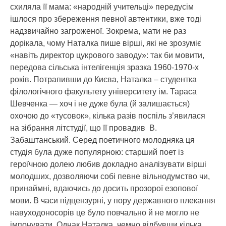
схиляла її мама: «народній учительці» передусім
ішлося про збереження певної автентики, вже тоді
надзвичайно загроженої. Зокрема, мати не раз
дорікала, чому Наталка пише вірші, які не зрозуміє
«навіть директор цукрового заводу»: так би мовити,
передова сільська інтелігенція зразка 1960-1970-х
років. Потрапивши до Києва, Наталка – студентка
філологічного факультету університету ім. Тараса
Шевченка — хоч і не дуже була (й залишається)
охочою до «тусовок», кілька разів поспіль з’явилася
на зібрання літстудії, що її провадив В.
Забаштанський. Серед поетичного молодняка ця
студія була дуже популярною: старший поет із
героїчною долею любив докладно аналізувати вірші
молодших, дозволяючи собі певне вільнодумство чи,
принаймні, вдаючись до досить прозорої езопової
мови. В часи підцензурні, у пору державного плекання
навуходоносорів це було повчально й не могло не
імпонувати. Однак Наталка, чемно відбувши кілька