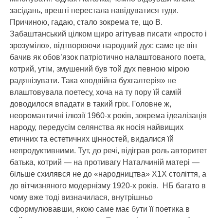
засідань, врешті перестала навідуватися туди.
Причиною, гадаю, стало зокрема те, що В.
Забаштанський цілком щиро агітував писати «просто і
зрозуміло», відтворюючи народний дух: саме це він
бачив як обов’язок патріотично налаштованого поета,
котрий, утім, змушений був той дух певною мірою
радянізувати. Така «подвійна бухгалтерія» не
влаштовувала поетесу, хоча на ту пору їй самій
доводилося впадати в такий гріх. Головне ж,
неоромантичні ілюзії 1960-х років, зокрема ідеалізація
народу, передусім селянства як носія найвищих
етичних та естетичних цінностей, видалися їй
непродуктивними. Тут, до речі, відіграв роль авторитет
батька, котрий — на противагу Наталчиній матері —
більше схилявся не до «народництва» Х1Х століття, а
до вітчизняного модернізму 1920-х років. НБ багато в
чому вже тоді визначилася, внутрішньо
сформулювавши, якою саме має бути її поетика в