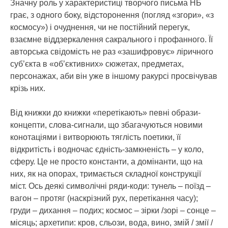
Значну роль у характеристиці творчого письма НБ
грає, з одного боку, відсторонення (погляд «згори», «з
космосу») і очуднення, чи не постійний перегук,
взаємне віддзеркалення сакрального і профанного. Її
авторська свідомість не раз «зашифровує» ліричного
суб’єкта в «об’єктивних» сюжетах, предметах,
персонажах, аби він уже в іншому ракурсі просвічував
крізь них.
Від книжки до книжки «перетікають» певні образи-
концепти, слова-сигнали, що збагачуються новими
конотаціями і витворюють тяглість поетики, її
відкритість і водночас єдність-замкненість – у коло,
сферу. Це не просто константи, а домінанти, що на
них, як на опорах, тримається складної конструкції
міст. Ось деякі символічні ряди-коди: тунель – поїзд –
вагон – протяг (наскрізний рух, перетікання часу);
груди – дихання – подих; космос – зірки /зорі – сонце –
місяць; архетипи: кров, сльози, вода, вино, змій / змії /