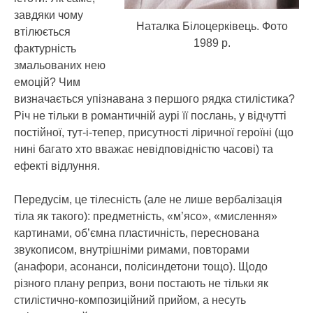
завдяки чому
Наталка Білоцерківець. Фото
втілюється
1989 р.
фактурність
змальованих нею
емоцій? Чим
визначається упізнавана з першого рядка стилістика?
Річ не тільки в романтичній аурі її послань, у відчутті
постійної, тут-і-тепер, присутності ліричної героїні (що
нині багато хто вважає невідповідністю часові) та
ефекті відлуння.
Передусім, це тілесність (але не лише вербалізація
тіла як такого): предметність, «м’ясо», «мислення»
картинами, об’ємна пластичність, переснована
звукописом, внутрішніми римами, повторами
(анафори, асонанси, полісиндетони тощо). Щодо
різного плану реприз, вони постають не тільки як
стилістично-композиційний прийом, а несуть