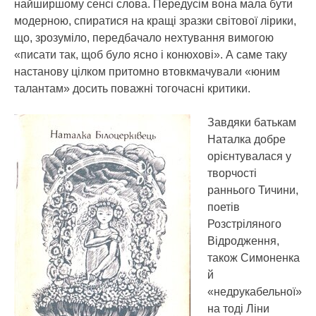
найширшому сенсі слова. Передусім вона мала бути
модерною, спиратися на кращі зразки світової лірики,
що, зрозуміло, передбачало нехтування вимогою
«писати так, щоб було ясно і конюхові». А саме таку
настанову цілком притомно втовкмачували «юним
талантам» досить поважні тогочасні критики.
Завдяки батькам
Наталка добре
орієнтувалася у
творчості
раннього Тичини,
поетів
Розстріляного
Відродження,
також Симоненка
й
«недрукабельної»
на тоді Ліни