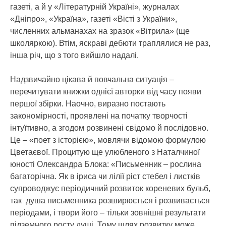
газеті, а й у «Літературній Україні», журналах
«Дніпро», «Україна», газеті «Вісті з України»,
численних альманахах на зразок «Вітрила» (ще
школяркою). Втім, яскраві дебюти траплялися не раз,
інша річ, що з того вийшло надалі.
Надзвичайно цікава й повчальна ситуація –
перечитувати книжки однієї авторки від часу появи
першої збірки. Наочно, виразно постають
закономірності, проявлені на початку творчості
інтуїтивно, а згодом розвинені свідомо й послідовно.
Це – «поет з історією», мовлячи відомою формулою
Цветаєвої. Процитую ще улюбленого з Наталчиної
юності Олександра Блока: «Письменник – рослина
багаторічна. Як в іриса чи лілії ріст стебел і листків
супроводжує періодичний розвиток кореневих бульб,
так душа письменника розширюється і розвивається
періодами, і твори його – тільки зовнішні результати
підземного росту душі. Тому шлях розвитку може