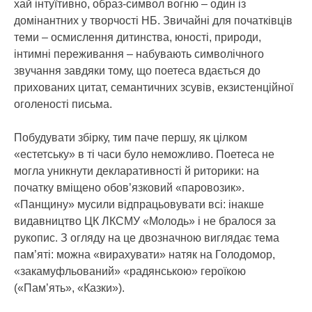
хай інтуїтивно, образ-символ вогню – один із
домінантних у творчості НБ. Звичайні для початківців
теми – осмислення дитинства, юності, природи,
інтимні переживання – набувають символічного
звучання завдяки тому, що поетеса вдається до
прихованих цитат, семантичних зсувів, екзистенційної
оголеності письма.
Побудувати збірку, тим паче першу, як цілком
«естетську» в ті часи було неможливо. Поетеса не
могла уникнути декларативності й риторики: на
початку вміщено обов’язковий «паровозик».
«Панщину» мусили відпрацьовувати всі: інакше
видавництво ЦК ЛКСМУ «Молодь» і не бралося за
рукопис. З огляду на це двозначною виглядає тема
пам’яті: можна «вирахувати» натяк на Голодомор,
«закамуфльований» «радянською» героїкою
(«Пам’ять», «Казки»).