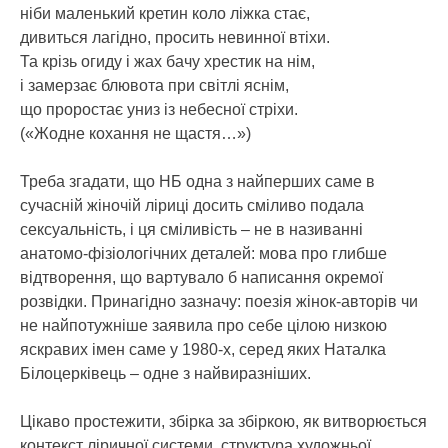
ніби маленький кретин коло ліжка стає,
дивиться лагідно, просить невинної втіхи.
Та крізь огиду і жах бачу хрестик на нім,
і замерзає блювота при світлі яснім,
що проростає униз із небесної стріхи.
(«Жодне кохання не щастя…»)
Треба згадати, що НБ одна з найперших саме в
сучасній жіночій ліриці досить сміливо подала
сексуальність, і ця сміливість – не в називанні
анатомо-фізіологічних деталей: мова про глибше
відтворення, що вартувало б написання окремої
розвідки. Принагідно зазначу: поезія жінок-авторів чи
не найпотужніше заявила про себе цілою низкою
яскравих імен саме у 1980-х, серед яких Наталка
Білоцерківець – одне з найвиразніших.
Цікаво простежити, збірка за збіркою, як витворюється
контекст ліричної системи, структура художньої