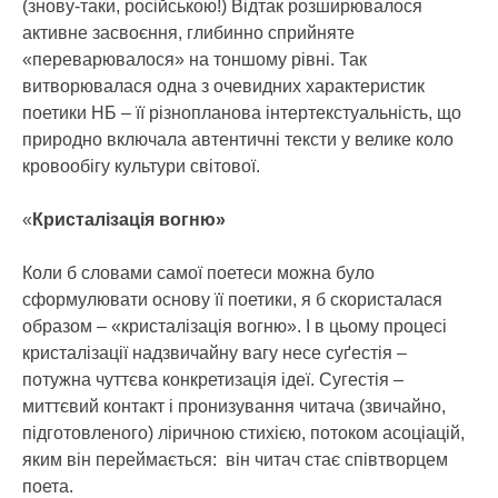
(знову-таки, російською!) Відтак розширювалося
активне засвоєння, глибинно сприйняте
«переварювалося» на тоншому рівні. Так
витворювалася одна з очевидних характеристик
поетики НБ – її різнопланова інтертекстуальність, що
природно включала автентичні тексти у велике коло
кровообігу культури світової.
«
Кристалізація вогню»
Коли б словами самої поетеси можна було
сформулювати основу її поетики, я б скористалася
образом – «кристалізація вогню». І в цьому процесі
кристалізації надзвичайну вагу несе суґестія –
потужна чуттєва конкретизація ідеї. Сугестія –
миттєвий контакт і пронизування читача (звичайно,
підготовленого) ліричною стихією, потоком асоціацій,
яким він переймається: він читач стає співтворцем
поета.