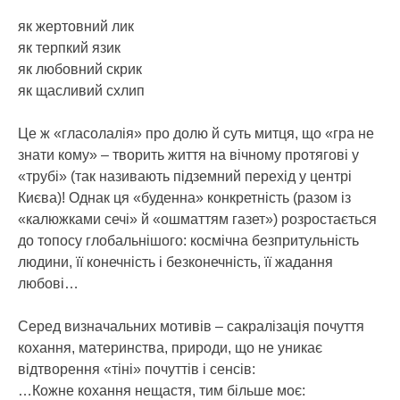
як жертовний лик
як терпкий язик
як любовний скрик
як щасливий схлип
Це ж «гласолалія» про долю й суть митця, що «гра не
знати кому» – творить життя на вічному протягові у
«трубі» (так називають підземний перехід у центрі
Києва)! Однак ця «буденна» конкретність (разом із
«калюжками сечі» й «ошматтям газет») розростається
до топосу глобальнішого: космічна безпритульність
людини, її конечність і безконечність, її жадання
любові…
Серед визначальних мотивів – сакралізація почуття
кохання, материнства, природи, що не уникає
відтворення «тіні» почуттів і сенсів:
…Кожне кохання нещастя, тим більше моє: