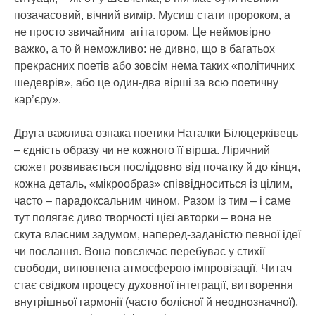
позачасовий, вічний вимір. Мусиш стати пророком, а
не просто звичайним агітатором. Це неймовірно
важко, а то й неможливо: не дивно, що в багатьох
прекрасних поетів або зовсім нема таких «політичних
шедеврів», або це один-два вірші за всю поетичну
кар’єру».
Друга важлива ознака поетики Наталки Білоцерківець
– єдність образу чи не кожного її вірша. Ліричний
сюжет розвивається послідовно від початку й до кінця,
кожна деталь, «мікрообраз» співвідноситься із цілим,
часто – парадоксальним чином. Разом із тим – і саме
тут полягає диво творчості цієї авторки – вона не
скута власним задумом, наперед-заданістю певної ідеї
чи послання. Вона повсякчас перебуває у стихії
свободи, виповнена атмосферою імпровізації. Читач
стає свідком процесу духовної інтеграції, витворення
внутрішньої гармонії (часто болісної й неоднозначної),