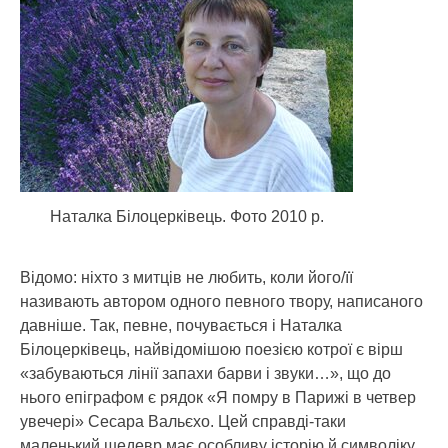
Наталка Білоцерківець. Фото 2010 р.
Відомо: ніхто з митців не любить, коли його/її
називають автором одного певного твору, написаного
давніше. Так, певне, почувається і Наталка
Білоцерківець, найвідомішою поезією котрої є вірш
«забуваються лінії запахи барви і звуки…», що до
нього епіграфом є рядок «Я помру в Парижі в четвер
увечері» Сесара Вальєхо. Цей справді-таки
маленький шедевр має особливу історію й символіку,