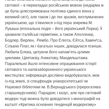
світової – в перекладах російською мовою (недарма ж
це була цілеспрямована політика єдиного вікна у
великий світ), але також і до тих зразків, витлумачених
українською, що з’явилися з-під пера зокрема М.
Лукаша (епохальна подія – його український Лорка). Її
цікавили італійські герметики, а також Аполлінер,
Бодлер, Верлен, Рембо. Про Еліота, Єйтса, Камінґса,
Сільвію Плат, як і багатьох інших, довідалася пізніше.
Любила Блока, цитуючи його напам’ять цілими
циклами, Цветаєву, Ахматову, Мандельштама.
Паралельно йшло інтенсивне опрацювання історії
світового та напівзабороненого українського
мистецтва: інформація дослівно видобувалася, мов
із-під землі, зі спецфондів університетської чи
Наукової бібліотеки ім. В.Вернадського (прерогатива
старшокурсників). Парадокс і казус, але про світовий
модерн тоді можна було довідатися з монографій на
кшталт «Критика основних тенденцій модернізму»