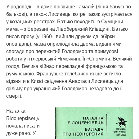
У родоводі – відоме прізвище Гамалій (лінія бабусі по
батькові), а також Лисивець, котре також зустрічається
у козацьких реєстрах. Батько походить із Сумщини,
мама – з Березані на Лівобережній Київщині. Батько
писав прозу (у 1960-і вийшли друком дві збірки
оповідань), мама оприлюднила двома виданнями
спогади про пережитий Голодомор та примусові
роботи у гітлерівській Німеччині. Її «Спомини. Великий
голод. Велика війна» перекладені французькою та
румунською. Французьке телебачення ще встигло
відзняти в Києві свідчення Анастасії Лисивець для
фільму про український Голодомор незадовго до її
смерті.
Наталка
Білоцерківець
почала писати
дуже рано. У