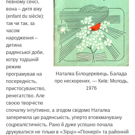
певному сенсі,
вона – дитя віку
(enfant du siècle):
так чи так, за
часом
народження –
дитина
радянської доби,
котру тодішній
режим
Наталка Білоцерківець. Балада
програмував на
про нескорених. — Київ: Молодь,
посередність,
1976
пристосуванство,
ренегатство. Але
своєю творчістю
спочатку інтуїтивно, а згодом свідомо Наталка
заперечила цю радянськість, уперто втовкмачувану
соцреалістичність. Рано й дуже успішно почала
друкуватися не тільки в «Зірці»-«Піонерії» та районній