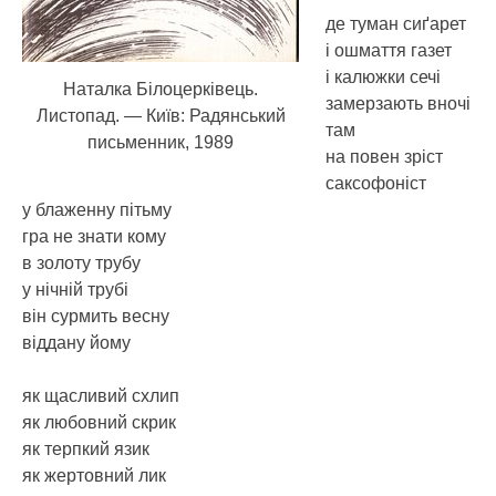
де туман сиґарет
і ошмаття газет
і калюжки сечі
Наталка Білоцерківець.
замерзають вночі
Листопад. — Київ: Радянський
там
письменник, 1989
на повен зріст
саксофоніст
у блаженну пітьму
гра не знати кому
в золоту трубу
у нічній трубі
він сурмить весну
віддану йому
як щасливий схлип
як любовний скрик
як терпкий язик
як жертовний лик