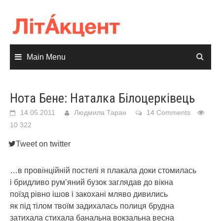
Skip
to
content
Main Menu
Нота Бене: Наталка Білоцерківець
14.05.2011
Людмила Таран
14 Comments
10 322
Tweet on twitter
…в провінційній постелі я плакала доки стомилась
і бридливо рум’яний бузок заглядав до вікна
поїзд рівно ішов і закохані мляво дивились
як під тілом твоїм задихалась полиця брудна
затихала стихала банальна вокзальна весна