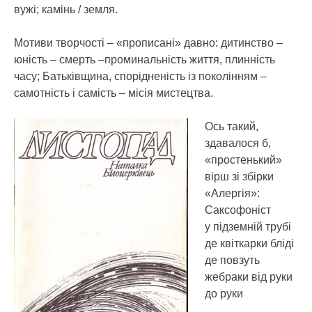
вужі; камінь / земля.
Мотиви творчості – «прописані» давно: дитинство –
юність – смерть –проминальність життя, плинність
часу; Батьківщина, спорідненість із поколінням –
самотність і самість – місія мистецтва.
Ось такий,
здавалося б,
«простенький»
вірш зі збірки
«Алергія»:
Саксофоніст
у підземній трубі
де квіткарки бліді
де повзуть
жебраки від руки
до руки