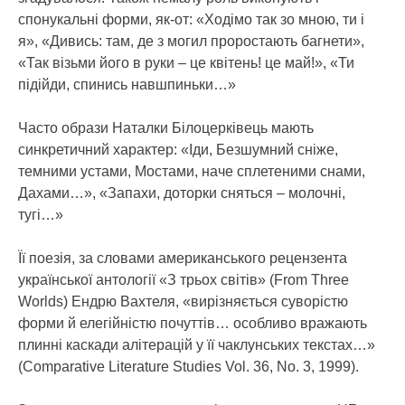
спонукальні форми, як-от: «Ходімо так зо мною, ти і
я», «Дивись: там, де з могил проростають багнети»,
«Так візьми його в руки – це квітень! це май!», «Ти
підійди, спинись навшпиньки…»
Часто образи Наталки Білоцерківець мають
синкретичний характер: «Іди, Безшумний сніже,
темними устами, Мостами, наче сплетеними снами,
Дахами…», «Запахи, доторки сняться – молочні,
тугі…»
Її поезія, за словами американського рецензента
української антології «З трьох світів» (From Three
Worlds) Ендрю Вахтеля, «вирізняється суворістю
форми й елегійністю почуттів… особливо вражають
плинні каскади алітерацій у її чаклунських текстах…»
(Comparative Literature Studies Vol. 36, No. 3, 1999).