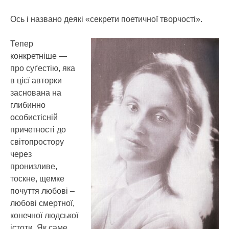
Ось і названо деякі «секрети поетичної творчості».
Тепер
конкретніше —
про суґестію, яка
в цієї авторки
заснована на
глибинно
особистісній
причетності до
світопростору
через
пронизливе,
тоскне, щемке
почуття любові –
любові смертної,
конечної людської
істоти. Як саме,