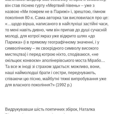
він став піснею гурту «Мертвий півень» – уже з
назвою «Ми помрем не в Парижі» і, зрештою, гімном
покоління 80-х. Сама авторка так висловилася про це:
«…щодо вірша, написаного в найглухіші застійні часи,
то мені навіть дивно, чим він припав до душі сучасній
молоді, для котрої якраз уже відкрито шлях «до
Парижа» (і в прямому географічному значенні, і у
символічному – як своєрідного символу високого
мистецтва) і перед котрою ніхто, сподіваюся, «не
окільцює конвоєм» аполінерівського моста Мірабо…
Та все ж іноді зі страхом здається: можливо, вони,
наші наймолодші брати і сестри, передчувають,
співаючи цю пісню, майбутні тяжкі випробування уже
для власного покоління?» (1992 р.)
Видрукувавши шість поетичних збірок, Наталка