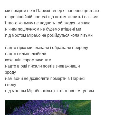
ми помрем не в Парижі тепер я напевно це знаю
в провінційній постелі що потом кишить і слізьми
і твого коньяку не подасть тобі жоден я знаю
нічиїм поцілунком не будемо втішені ми
під мостом Мірабо не розійдуться кола пітьми
надто гірко ми плакали і ображали природу
надто сильно любили
коханців соромлячи тим
надто вірші писали поетів зневаживши
зроду
нам вони не дозволяти померти в Парижі
і воду
під мостом Мірабо окільцюють конвоєм густим