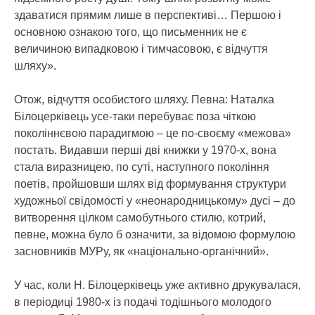
здаватися прямим лише в перспективі… Першою і
основною ознакою того, що письменник не є
величиною випадковою і тимчасовою, є відчуття
шляху».
Отож, відчуття особистого шляху. Певна: Наталка
Білоцерківець усе-таки перебуває поза чіткою
поколіннєвою парадигмою – це по-своєму «межова»
постать. Видавши перші дві книжки у 1970-х, вона
стала виразницею, по суті, наступного покоління
поетів, пройшовши шлях від формування структури
художньої свідомості у «неонародницькому» дусі – до
витворення цілком самобутнього стилю, котрий,
певне, можна було б означити, за відомою формулою
засновників МУРу, як «національно-органічний».
У час, коли Н. Білоцерківець уже активно друкувалася,
в періодиці 1980-х із подачі тодішнього молодого