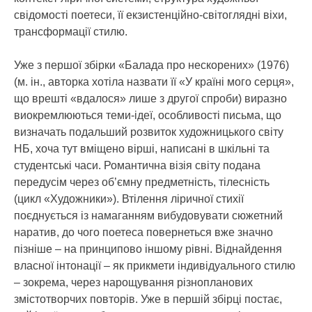
свідомості поетеси, її екзистенційно-світоглядні віхи,
трансформації стилю.
Уже з першої збірки «Балада про нескорених» (1976)
(м. ін., авторка хотіла назвати її «У країні мого серця»,
що врешті «вдалося» лише з другої спроби) виразно
виокремлюються теми-ідеї, особливості письма, що
визначать подальший розвиток художницького світу
НБ, хоча тут вміщено вірші, написані в шкільні та
студентські часи. Романтична візія світу подана
передусім через об’ємну предметність, тілесність
(цикл «Художники»). Втілення ліричної стихії
поєднується із намаганням вибудовувати сюжетний
наратив, до чого поетеса повернеться вже значно
пізніше – на принципово іншому рівні. Віднайдення
власної інтонації – як прикмети індивідуального стилю
– зокрема, через нарощування різнопланових
змістотворчих повторів. Уже в першій збірці постає,