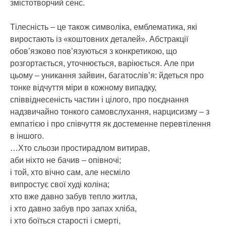
змістотворчий сенс.
Тілесність – це також символіка, емблематика, які
виростають із «коштовних деталей». Абстракції
обов’язково пов’язуються з конкретикою, що
розгортається, уточнюється, варіюється. Але при
цьому – уникання зайвин, багатослів’я: йдеться про
тонке відчуття міри в кожному випадку,
співвіднесеність частин і цілого, про поєднання
надзвичайно тонкого самовслухання, нарцисизму – з
емпатією і про співчуття як достеменне перевтілення
в іншого.
…Хто сльози простирадлом витирав,
аби ніхто не бачив – опівночі;
і той, хто вічно сам, але несміло
випростує свої худі коліна;
хто вже давно забув тепло житла,
і хто давно забув про запах хліба,
і хто боїться старості і смерті,