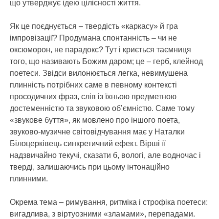
що утверджує ідею цілісності життя.
Як це поєднується – твердість «каркасу» й гра
імпровізації? Продумана спонтанність – чи не
оксюморон, не парадокс? Тут і криється таємниця
того, що називають Божим даром; це – герб, клейнод
поетеси. Звідси вилонюється легка, невимушена
плинність потрібних саме в певному контексті
просодичних фраз, слів із їхньою предметною
достеменністю та звуковою об’ємністю. Саме тому
«звукове буття», як мовлено про іншого поета,
звуково-музичне світовідчування має у Наталки
Білоцерківець синкретичний ефект. Вірші її
надзвичайно текучі, сказати б, вологі, але водночас і
тверді, залишаючись при цьому інтонаційно
плинними.
Окрема тема – римування, ритміка і строфіка поетеси:
вигадлива, з віртуозними «зламами», перепадами.