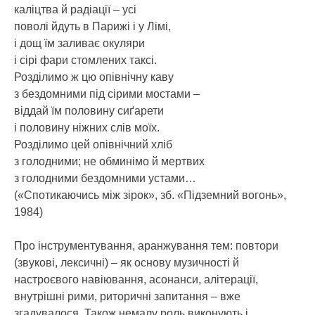
каліцтва й радіації – усі
поволі йдуть в Парижі і у Лімі,
і дощ їм заливає окуляри
і сірі фари стомлених таксі.
Розділимо ж цю опівнічну каву
з бездомними під сірими мостами –
віддай їм половину сиґарети
і половину ніжних слів моїх.
Розділимо цей опівнічний хліб
з голодними; не обминімо й мертвих
з голодними бездомними устами…
(«Спотикаючись між зірок», зб. «Підземний вогонь»,
1984)
Про інструментування, аранжування тем: повтори
(звукові, лексичні) – як основу музичності й
настроєвого навіювання, асонанси, алітерації,
внутрішні рими, риторичні запитання – вже
згадувалося. Також немалу роль виконують і