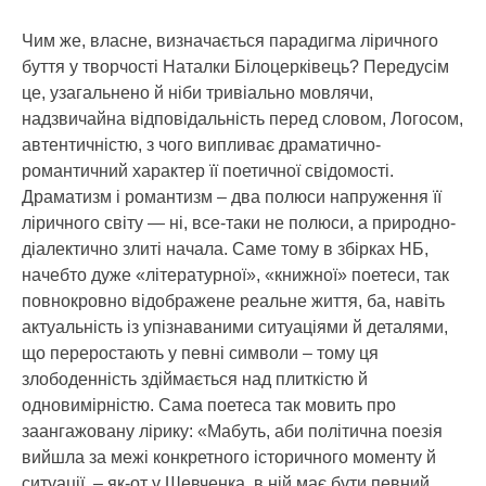
Чим же, власне, визначається парадигма ліричного
буття у творчості Наталки Білоцерківець? Передусім
це, узагальнено й ніби тривіально мовлячи,
надзвичайна відповідальність перед словом, Логосом,
автентичністю, з чого випливає драматично-
романтичний характер її поетичної свідомості.
Драматизм і романтизм – два полюси напруження її
ліричного світу — ні, все-таки не полюси, а природно-
діалектично злиті начала. Саме тому в збірках НБ,
начебто дуже «літературної», «книжної» поетеси, так
повнокровно відображене реальне життя, ба, навіть
актуальність із упізнаваними ситуаціями й деталями,
що переростають у певні символи – тому ця
злободенність здіймається над плиткістю й
одновимірністю. Сама поетеса так мовить про
заангажовану лірику: «Мабуть, аби політична поезія
вийшла за межі конкретного історичного моменту й
ситуації, – як-от у Шевченка, в ній має бути певний