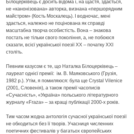
Білоцерківець є досить відома і, на щастя, здається,
не «канонізована» авторка, визнана «першорядним
майстром» (Кость Москалець). І водночас, мені
здається, належно не поцінована як справді
масштабна творча особистість. Вона – знакова
постать не тільки свого покоління, а, не побоюся
сказати, всієї української поезії ХХ – початку ХХІ
століть.
Певним казусом є те, що Наталка Білоцерківець –
лауреат однієї премії: ім. В. Маяковського (Грузія,
1982 р.). Утім, я помиляюся: була ще Crystal Vilenice
(2001, Словенія), а також премії часописів
«Сучасність», «Україна» польського літературного
журналу «Fraza» – за кращі публікації 2000-х років.
Тим часом жодна антологія сучасної української поезії
не обходиться без її творів. Учасниця численних
поетичних фестивалів у багатьох європейських