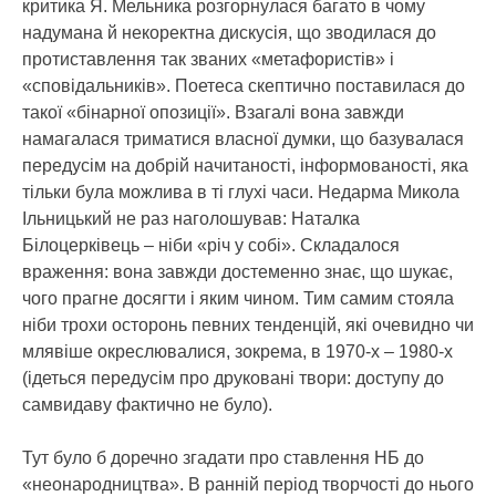
критика Я. Мельника розгорнулася багато в чому
надумана й некоректна дискусія, що зводилася до
протиставлення так званих «метафористів» і
«сповідальників». Поетеса скептично поставилася до
такої «бінарної опозиції». Взагалі вона завжди
намагалася триматися власної думки, що базувалася
передусім на добрій начитаності, інформованості, яка
тільки була можлива в ті глухі часи. Недарма Микола
Ільницький не раз наголошував: Наталка
Білоцерківець – ніби «річ у собі». Складалося
враження: вона завжди достеменно знає, що шукає,
чого прагне досягти і яким чином. Тим самим стояла
ніби трохи осторонь певних тенденцій, які очевидно чи
млявіше окреслювалися, зокрема, в 1970-х – 1980-х
(ідеться передусім про друковані твори: доступу до
самвидаву фактично не було).
Тут було б доречно згадати про ставлення НБ до
«неонародництва». В ранній період творчості до нього