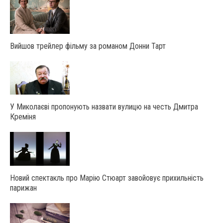
Вийшов трейлер фільму за романом Донни Тарт
У Миколаєві пропонують назвати вулицю на честь Дмитра
Креміня
Новий спектакль про Марію Стюарт завойовує прихильність
парижан