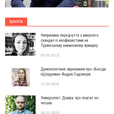
БЛОГИ
Неприємне передчуття з минулого:
скандал із неофашистами на
Туринському книжковому ярмарку
09.05.2019
Думокплетіння: міркування про «Бесіди
п(р)одумки» Андрія Содомори
17.04.2019
Університет. Довіра: про плагіат по-
чеськи
26.02.2019