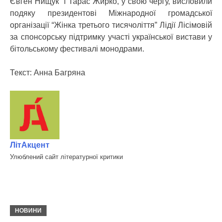
Євген Нищук і Тарас Жирко, у свою чергу, висловили
подяку президентові Міжнародної громадської
організації “Жінка третього тисячоліття” Лідії Лісімовій
за спонсорську підтримку участі української вистави у
бітольському фестивалі монодрами.
Текст: Анна Багряна
ЛітАкцент
Улюблений сайт літературної критики
НОВИНИ