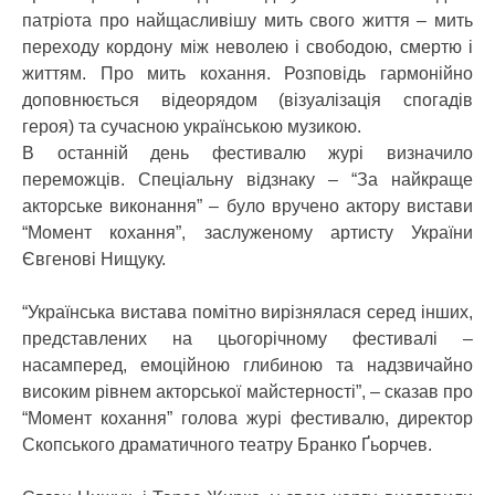
патріота про найщасливішу мить свого життя – мить
переходу кордону між неволею і свободою, смертю і
життям. Про мить кохання. Розповідь гармонійно
доповнюється відеорядом (візуалізація спогадів
героя) та сучасною українською музикою.
В останній день фестивалю журі визначило
переможців. Спеціальну відзнаку – “За найкраще
акторське виконання” – було вручено актору вистави
“Момент кохання”, заслуженому артисту України
Євгенові Нищуку.
“Українська вистава помітно вирізнялася серед інших,
представлених на цьогорічному фестивалі –
насамперед, емоційною глибиною та надзвичайно
високим рівнем акторської майстерності”, – сказав про
“Момент кохання” голова журі фестивалю, директор
Скопського драматичного театру Бранко Ґьорчев.