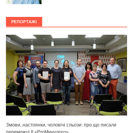
РЕПОРТАЖІ
Змови, настоянки, чоловічі сльози: про що писали
переможці ІІ «ProМинулого»