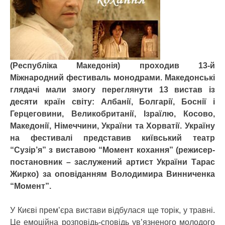
(Республіка Македонія) проходив 13-й
Міжнародний фестиваль монодрами. Македонські
глядачі мали змогу переглянути 13 вистав із
десяти країн світу: Албанії, Болгарії, Боснії і
Герцеговини, Великобританії, Ізраїлю, Косово,
Македонії, Німеччини, України та Хорватії. Україну
на фестивалі представив київський театр
“Сузір’я” з виставою “Момент кохання” (режисер-
постановник – заслужений артист України Тарас
Жирко) за оповіданням Володимира Винниченка
“Момент”.
У Києві прем’єра вистави відбулася ще торік, у травні.
Це емоційна розповідь-сповідь ув’язненого молодого