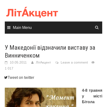
Skip
to
content
Main Menu
У Македонії відзначили виставу за
Винниченком
10.05.2011
ЛітАкцент
Leave a comment
1 017
Tweet on twitter
4-8 травня
у місті
Бітола