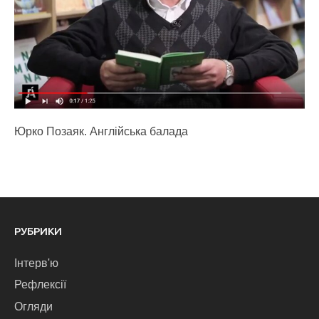
Юрко Позаяк. Англійська балада
РУБРИКИ
Інтерв'ю
Рефлексії
Огляди