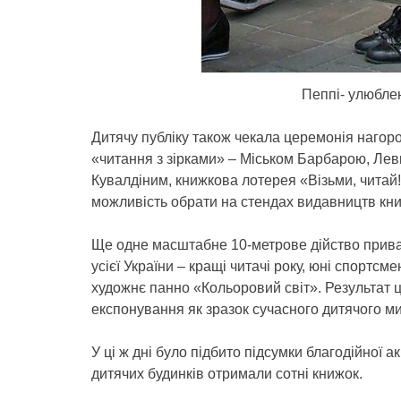
Пеппі- улюбле
Дитячу публіку також чекала церемонія наго
«читання з зірками» – Міськом Барбарою, Ле
Кувалдіним, книжкова лотерея «Візьми, читай!
можливість обрати на стендах видавництв кни
Ще одне масштабне 10-метрове дійство приваби
усієї України – кращі читачі року, юні спортс
художнє панно «Кольоровий світ». Результат ц
експонування як зразок сучасного дитячого м
У ці ж дні було підбито підсумки благодійної ак
дитячих будинків отримали сотні книжок.