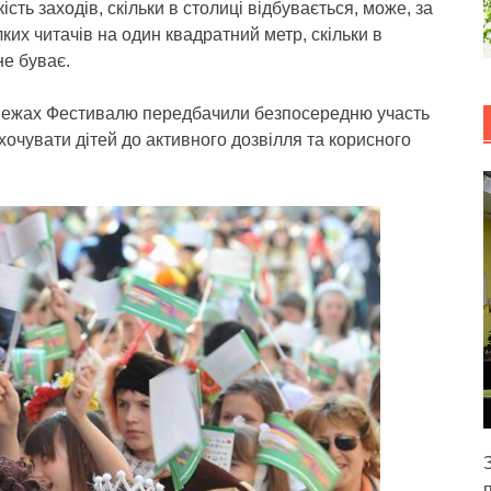
ість заходів, скільки в столиці відбувається, може, за
алких читачів на один квадратний метр, скільки в
не буває.
 межах Фестивалю передбачили безпосередню участь
охочувати дітей до активного дозвілля та корисного