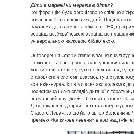
Діти в мережі чи мережа в дітях?
Конференцію було організовано спільно з Укр
обласною бібліотекою для дітей, Національно
наукових досліджень та обмінів IREX, програм
асоціацією, Українською асоціацією працівник
універсальною науковою бібліотекою.
Обговорення «форм співіснування в культурно
книжкової та електронної культури» виявило, 
допомогою Інтернету суттєво відстає від сусід
становлення системи взаємодії у віртуальному
критиків-журналістів ми все-таки долаємо: до 
несистемна низка оглядів дитячої літератури,
віртуальний друг дітей – Слоник-дзвоник. За к
Дзвоника» цей добрий звір став літературни
Старого Лева», за що його автор Володимир Чи
премією «Книжкове левеня» в номінації «Інте