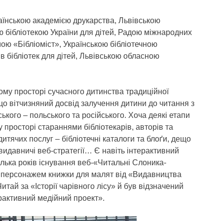
аїнською академією друкарства, Львівською
ю бібліотекою України для дітей, Радою міжнародних
ою «Бібліоміст», Українською бібліотечною
ів бібліотек для дітей, Львівською обласною
му просторі сучасного дитинства традиційної
що вітчизняний досвід залучення дитини до читання з
ського – польського та російського. Хоча деякі етапи
 просторі стараннями бібліотекарів, авторів та
дитячих послуг – бібліотечні каталоги та блоґи, дещо
 видавничі веб-стратегії… Є навіть інтерактивний
ілька років існування веб-«Читальні Слоника-
м персонажем книжки для малят від «Видавництва
тай за «Історії чарівного лісу» й був відзначений
рактивний медійний проект».