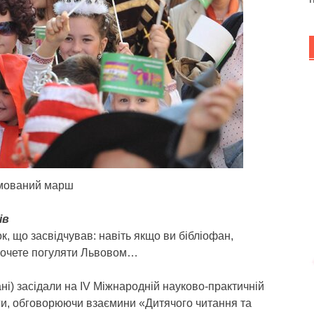
мований марш
ів
к, що засвідчував: навіть якщо ви бібліофан,
 хочете погуляти Львовом…
ані) засідали на IV Міжнародній науково-практичній
иги, обговорюючи взаємини «Дитячого читання та