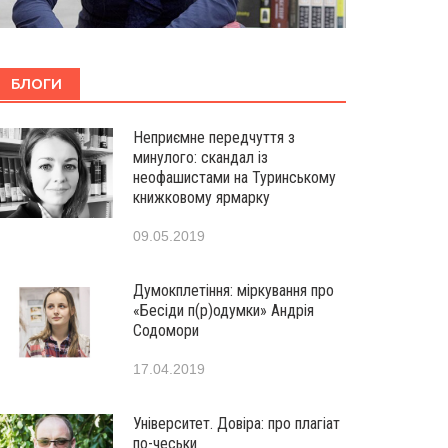
БЛОГИ
Неприємне передчуття з
минулого: скандал із
неофашистами на Туринському
книжковому ярмарку
09.05.2019
Думокплетіння: міркування про
«Бесіди п(р)одумки» Андрія
Содомори
17.04.2019
Університет. Довіра: про плагіат
по-чеськи