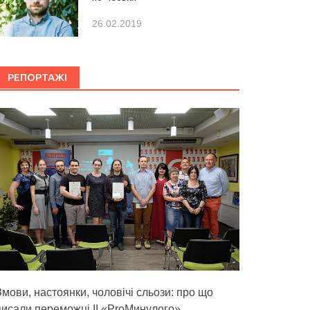
26.02.2019
РЕПОРТАЖІ
Змови, настоянки, чоловічі сльози: про що
писали переможці ІІ «ProМинулого»