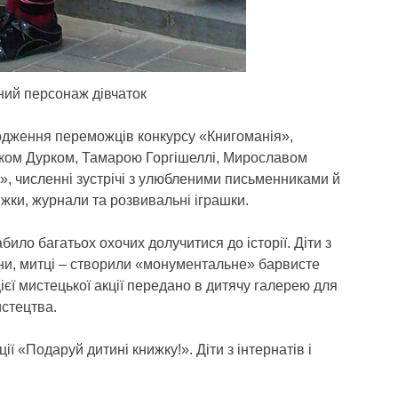
ний персонаж дівчаток
родження переможців конкурсу «Книгоманія»,
вком Дурком, Тамарою Горгішеллі, Мирославом
», численні зустрічі з улюбленими письменниками й
жки, журнали та розвивальні іграшки.
ло багатьох охочих долучитися до історії. Діти з
мени, митці – створили «монументальне» барвисте
ієї мистецької акції передано в дитячу галерею для
истецтва.
ції «Подаруй дитині книжку!». Діти з інтернатів і