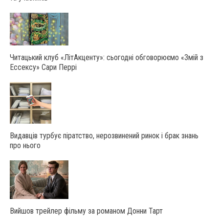
Читацький клуб «ЛітАкценту»: сьогодні обговорюємо «Змій з
Ессексу» Сари Перрі
Видавців турбує піратство, нерозвинений ринок і брак знань
про нього
Вийшов трейлер фільму за романом Донни Тарт