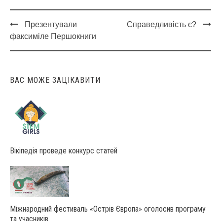
Презентували
Справедливість є?
Post
факсиміле Першокниги
navigation
ВАС МОЖЕ ЗАЦІКАВИТИ
Вікіпедія проведе конкурс статей
Міжнародний фестиваль «Острів Європа» оголосив програму
та учасників