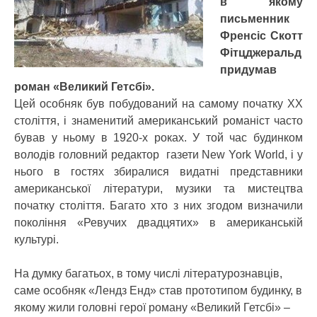
в якому
письменник
Френсіс Скотт
Фітцджеральд
придумав
роман «Великий Гетсбі».
Цей особняк був побудований на самому початку XX
століття, і знаменитий американський романіст часто
бував у ньому в 1920-х роках. У той час будинком
володів головний редактор газети New York World, і у
нього в гостях збиралися видатні представники
американської літератури, музики та мистецтва
початку століття. Багато хто з них згодом визначили
покоління «Ревучих двадцятих» в американській
культурі.
На думку багатьох, в тому числі літературознавців,
саме особняк «Лендз Енд» став прототипом будинку, в
якому жили головні герої роману «Великий Гетсбі» –