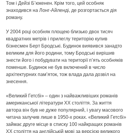
Том і Дейзі Б’юкенен. Крім того, цей особняк
знаходився на Лонг-Айленді, де розгортається дія
роману.
У 2004 році особняк площею близько двох тисяч
квадратних метрів і прилеглу територію купив
бізнесмен Берт Бродські. Будинок виявився занадто
великим для його родини, тому Бродські вирішив
знести його і побудувати на території п’ять особняків
поменше. Будинок не був включений в число
архітектурних пам’яток, тож влада дала дозвіл на
знесення.
«Великий Гетсбі» – один з найважливіших романів
американської літератури XX століття. За життя
автора він був не дуже популярний, і увагу масового
читача залучив лише в 1950-х роках. «Великий Гетсбі»
займає друге місце в списку 100 найкращих романів
XX століття на англійській мові за версією великого