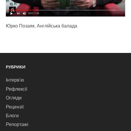
Юрко Позаяк. Англійська балада
РУБРИКИ
Інтерв'ю
Рефлексії
Огляди
Рецензії
Блоги
Репортажі