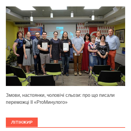
Змови, настоянки, чоловічі сльози: про що писали
переможці ІІ «ProМинулого»
ЛІТІНЖИР