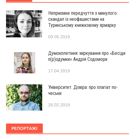
Неприємне передчуття з минулого:
скандал із неофашистами на
Туринському книжковому ярмарку
09.05.2019
Думокплетіння: міркування про «Бесіди
п(р)одумки» Андрія Содомори
17.04.2019
Університет. Довіра: про плагіат по-
чеськи
26.02.2019
РЕПОРТАЖІ