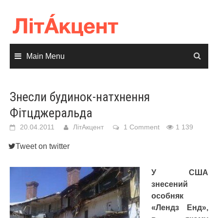
Skip
to
content
Main Menu
Знесли будинок-натхнення
Фітцджеральда
20.04.2011
ЛітАкцент
1 Comment
1 139
Tweet on twitter
У США
знесений
особняк
«Лендз Енд»,