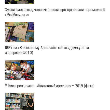
Змови, настоянки, чоловічі сльози: про що писали переможці ІІ
«ProМинулого»
IBBY на «Книжковому Арсеналі»: книжки, дискусії та
сюрпризи (ФОТО)
У Києві розпочався «Книжковий арсенал» – 2019 (фото)