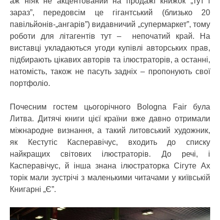
аж ніяк не акцентований на продажі книжок „тут і
зараз”, передовсім це гігантський (близько 20
павільйонів-„ангарів”) видавничий „супермаркет”, тому
роботи для літагентів тут – непочатий край. На
виставці укладаються угоди купівлі авторських прав,
підбирають цікавих авторів та ілюстраторів, а останні,
натомість, також не пасуть задніх – пропонують свої
портфоліо.
Почесним гостем цьогорічного Bologna Fair була
Литва. Дитячі книги цієї країни вже давно отримали
міжнародне визнання, а такий литовський художник,
як Кестутіс Касперавічус, входить до списку
найкращих світових ілюстраторів. До речі, і
Касперавічус, й інша знана ілюстраторка Сігуте Ах
торік мали зустрічі з маленькими читачами у київській
Книгарні „Є”.