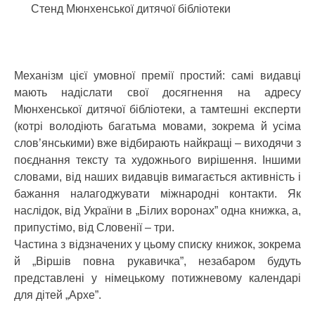
Стенд Мюнхенської дитячої бібліотеки
Механізм цієї умовної премії простий: самі видавці
мають надіслати свої досягнення на адресу
Мюнхенської дитячої бібліотеки, а тамтешні експерти
(котрі володіють багатьма мовами, зокрема й усіма
слов’янськими) вже відбирають найкращі – виходячи з
поєднання тексту та художнього вирішення. Іншими
словами, від наших видавців вимагається активність і
бажання налагоджувати міжнародні контакти. Як
наслідок, від України в „Білих воронах” одна книжка, а,
припустімо, від Словенії – три.
Частина з відзначених у цьому списку книжок, зокрема
й „Віршів повна рукавичка”, незабаром будуть
представлені у німецькому потижневому календарі
для дітей „Архе”.