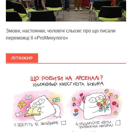
Змови, настоянки, чоловічі сльози: про що писали
переможці ІІ «ProМинулого»
ЛІТІНЖИР