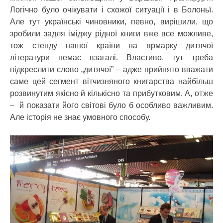
Логічно було очікувати і схожої ситуації і в Болоньї.
Але тут українські чиновники, певно, вирішили, що
зробили задля іміджу рідної книги вже все можливе,
тож стенду нашої країни на ярмарку дитячої
літератури немає взагалі. Властиво, тут треба
підкреслити слово „дитячої” – адже прийнято вважати
саме цей сегмент вітчизняного книгарства найбільш
розвинутим якісно й кількісно та прибутковим. А, отже
– й показати його світові було б особливо важливим.
Але історія не знає умовного способу.