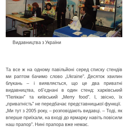
Видавництва з України
Та все ж на одному павільйоні серед списку стендів
ми раптом бачимо слово „Ukraine”. Десяток хвилин
блукань – і виявляється, що це два приватні
видавництва, об’єднані в один стенд: харківський
“Пелікан” та київський „Merry food”. І, звісно, їх
„приватність” не передбачає представницької функції.
„Ми тут з 2005 року, – розповідають видавці. – Тоді, як
вперше приїхали, на вході до ярмарку навіть повісили
наш прапор”. Нині прапора вже немає.