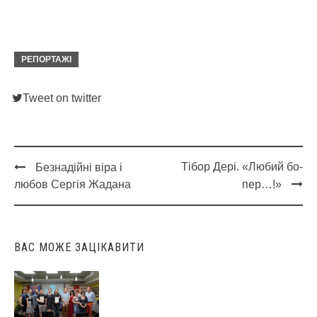
РЕПОРТАЖІ
Tweet on twitter
Тібор Дері. «Любий бо-
Безнадійні віра і
Post
любов Сергія Жадана
пер…!»
navigation
ВАС МОЖЕ ЗАЦІКАВИТИ