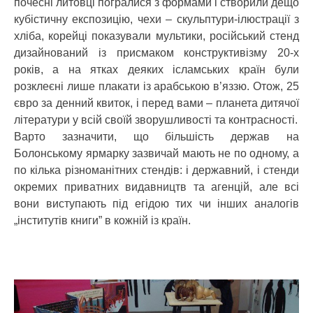
почесні литовці погралися з формами і створили дещо
кубістичну експозицію, чехи – скульптури-ілюстрації з
хліба, корейці показували мультики, російський стенд
дизайнований із присмаком конструктивізму 20-х
років, а на ятках деяких ісламських країн були
розклеєні лише плакати із арабською в’яззю. Отож, 25
євро за денний квиток, і перед вами – планета дитячої
літератури у всій своїй зворушливості та контрасності.
Варто зазначити, що більшість держав на
Болонському ярмарку зазвичай мають не по одному, а
по кілька різноманітних стендів: і державний, і стенди
окремих приватних видавництв та агенцій, але всі
вони виступають під егідою тих чи інших аналогів
„інститутів книги” в кожній із країн.