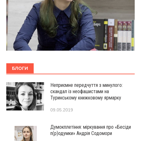
БЛОГИ
Неприємне передчуття з минулого:
скандал із неофашистами на
Туринському книжковому ярмарку
09.05.2019
Думокплетіння: міркування про «Бесіди
п(р)одумки» Андрія Содомори