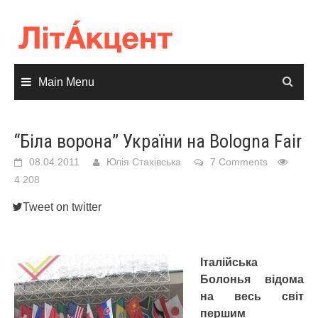
Skip
to
content
Main Menu
“Біла ворона” України на Bologna Fair
08.04.2011
Юлія Стахівська
7 Comments
4 208
Tweet on twitter
Італійська
Болонья відома
на весь світ
першим