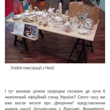
Хлібні ілюстрації з Чехії
І тут виникає цілком природне питання: де хоча б
невеличкий офіційний стенд України? Свого часу ми
вже могли читати про „феєричне” представлення
книжок нашої батьківщини у Варшаві, Франкфурті.