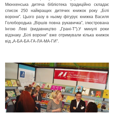
Мюнхенська дитяча бібліотека традиційно складає
список 250 найкращих дитячих книжок року „Білі
ворони”. Цього разу в ньому фігурує книжка Василя
Голобородька „Віршів повна рукавичка”, ілюстрована
Інгою Леві (видавництво „Грані-Т”).У минулі роки
відзнаку „Білі ворони” вже отримували кілька книжок
від „А-БА-БА-ГА-ЛА-МА-ГИ”.