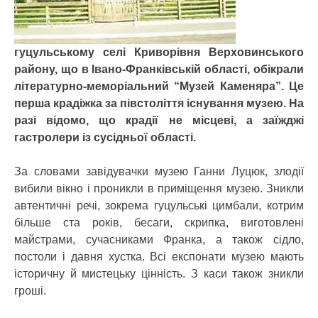
гуцульському селі Криворівня Верховинського
району, що в Івано-Франківській області, обікрали
літературно-меморіальний “Музей Каменяра”. Це
перша крадіжка за півстоліття існування музею. На
разі відомо, що крадії не місцеві, а заїжджі
гастролери із сусідньої області.
За словами завідувачки музею Ганни Луцюк, злодії
вибили вікно і проникли в приміщення музею. Зникли
автентичні речі, зокрема гуцульські цимбали, котрим
більше ста років, бесаги, скрипка, виготовлені
майстрами, сучасниками Франка, а також сідло,
постоли і давня хустка. Всі експонати музею мають
історичну й мистецьку цінність. З каси також зникли
гроші.