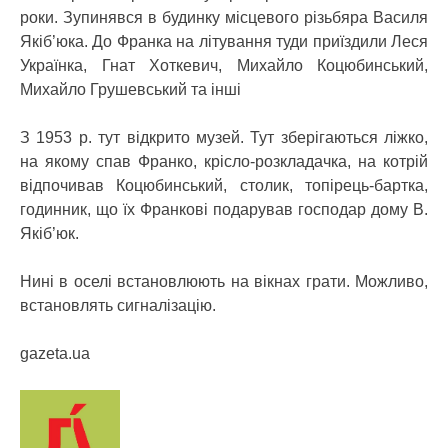
роки. Зупинявся в будинку місцевого різьбяра Василя
Якіб’юка. До Франка на літування туди приїздили Леся
Українка, Гнат Хоткевич, Михайло Коцюбинський,
Михайло Грушевський та інші
З 1953 р. тут відкрито музей. Тут зберігаються ліжко,
на якому спав Франко, крісло-розкладачка, на котрій
відпочивав Коцюбинський, столик, топірець-бартка,
годинник, що їх Франкові подарував господар дому В.
Якіб’юк.
Нині в оселі встановлюють на вікнах грати. Можливо,
встановлять сигналізацію.
gazeta.ua