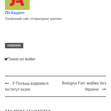
ЛітАкцент
Улюблений сайт літературної критики
НОВИНИ
Tweet on twitter
Bologna Fair: майже без
У Польщі відкрився
Post
Інститут казок
України
navigation