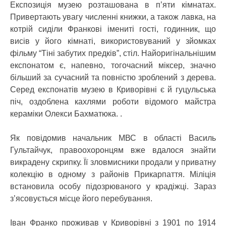
Експозиція музею розташована в п’яти кімнатах.
Привертають увагу численні книжки, а також лавка, на
котрій сиділи Франкові імениті гості, годинник, що
висів у його кімнаті, використовуваний у зйомках
фільму “Тіні забутих предків”, стіл. Найоригінальнішим
експонатом є, напевно, тогочасний міксер, значно
більший за сучасний та повністю зроблений з дерева.
Серед експонатів музею в Криворівні є й гуцульська
піч, оздоблена кахлями роботи відомого майстра
кераміки Олекси Бахматюка. .
Як повідомив начальник МВС в області Василь
Гультайчук, правоохоронцям вже вдалося знайти
викрадену скрипку. Її зловмисники продали у приватну
колекцію в одному з районів Прикарпаття. Міліція
встановила особу підозрюваного у крадіжці. Зараз
з’ясовується місце його перебування.
Іван Франко проживав у Криворівні з 1901 по 1914