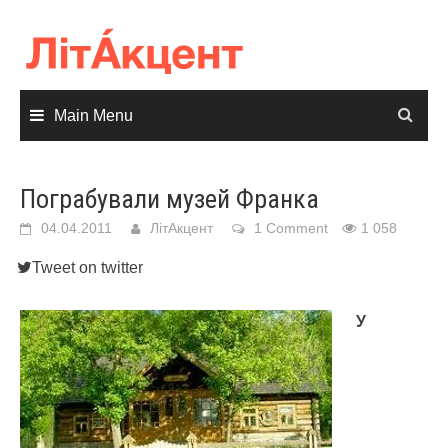
Skip
to
content
Main Menu
Пограбували музей Франка
04.04.2011
ЛітАкцент
1 Comment
1 058
Tweet on twitter
У