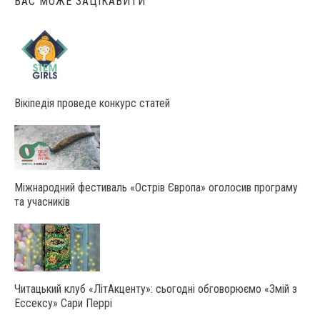
ВАС МОЖЕ ЗАЦІКАВИТИ
Вікіпедія проведе конкурс статей
Міжнародний фестиваль «Острів Європа» оголосив програму
та учасників
Читацький клуб «ЛітАкценту»: сьогодні обговорюємо «Змій з
Ессексу» Сари Перрі