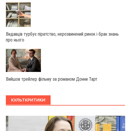
Видавців турбує піратство, нерозвинений ринок і брак знань
про нього
Вийшов трейлер фільму за романом Донни Тарт
КУЛЬТКРИТИКИ