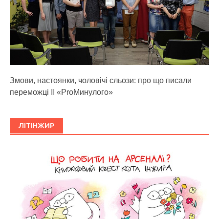
Змови, настоянки, чоловічі сльози: про що писали
переможці ІІ «ProМинулого»
ЛІТІНЖИР