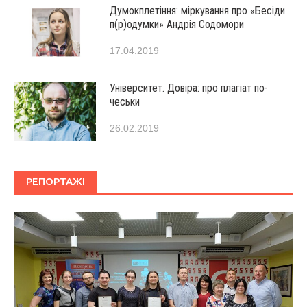
Думокплетіння: міркування про «Бесіди
п(р)одумки» Андрія Содомори
17.04.2019
Університет. Довіра: про плагіат по-
чеськи
26.02.2019
РЕПОРТАЖІ