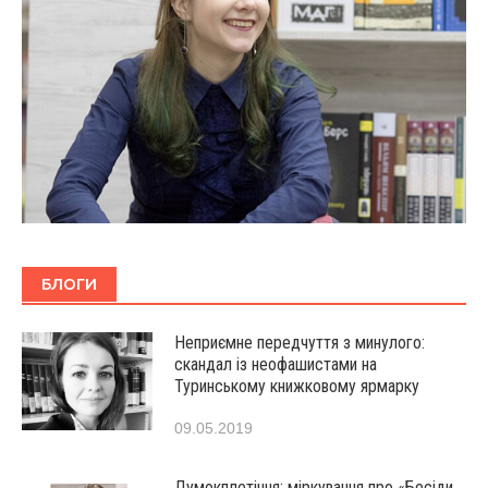
БЛОГИ
Неприємне передчуття з минулого:
скандал із неофашистами на
Туринському книжковому ярмарку
09.05.2019
Думокплетіння: міркування про «Бесіди