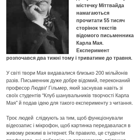
містечку Міттвайда
намагаються
прочитати 55 тисяч
сторінок текстів
відомого письменника
Карла Мая.
Експеримент
розпочався два тижні тому і триватиме до травня.
У світі твори Мая видавалися близько 200 мільйонів
разів. Письменник дуже добре відомий, переконаний
професор Людвіґ Гільмер, який заснував навіть зі
своїх студентів “Клуб шанувальників творчості Карла
Мая” й подав ідею для такого експерименту з читання.
Троє людей слідкують за тим, щоб функціонували
відеозапис і мікрофон, щоб картинка передавалася в
живому режимі в інтернет. Як правило, це студенти