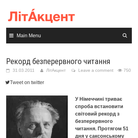
Skip
to
content
Main Menu
Рекорд безперервного читання
31.03.2011
ЛітАкцент
Leave a comment
750
Tweet on twitter
У Німеччині триває
спроба встановити
світовий рекорд з
безперервного
читання. Протягом 51
дня у саксонському