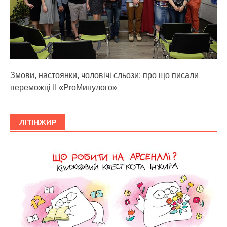
Змови, настоянки, чоловічі сльози: про що писали
переможці ІІ «ProМинулого»
ЛІТІНЖИР