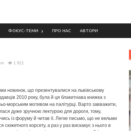
ФОКУС-ТЕМИ
ПРО НАС
АВТОРИ
nt
1 921
зки новинок, що презентувалися на львівському
давців 2010 року, була й ця блакитнава книжка з
ьо-морським мотивом на палітурці. Варто завважити,
лася дуже зручною лектурою для дороги, тому,
ись із форуму й читав її. Легке письмо, що не вельми
я сюжетного корсету, а раз у раз вискакує з нього в