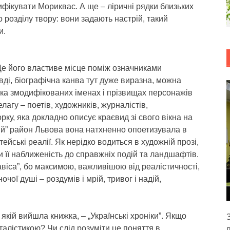
тифікувати Мориквас. А ще – ліричні рядки близьких
о розділу твору: вони задають настрій, такий
и.
Де його властиве місце поміж означниками
ді, біографічна канва тут дуже виразна, можна
злегка змодифікованих іменах і прізвищах персонажів
лагу – поетів, художників, журналістів,
ку, яка докладно описує краєвид зі свого вікна на
ний” район Львова вона натхненно опоетизувала в
тейські реалії. Як нерідко водиться в художній прозі,
ти її наближеність до справжніх подій та ландшафтів.
віса”, бо максимою, важливішою від реалістичності,
чої душі – роздумів і мрій, тривог і надій,
 якій вийшла книжка, – „Українські хроніки”. Якщо
талістикою? Чи слід розуміти це поняття в