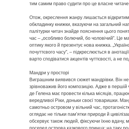
тим самим право судити про це власне читаче
Отож, окреслення жанру лишається відкритим, 
обкладинку книжки, вказуючи на загальний нап
палітурки читач знайде пояснення цього понят
час – „особливо болючий, бо чоловічий”. Це ма
оптику якого й презентує нова книжка. „Україн
почуттєвого часу”, – підкреслюється в анотації
варто сподіватися акцентів чуттєвості, а не п
Мандри у просторі
Виграшним виявився сюжет мандрівки. Він не 
зрівноважив його композицію. Адже в першій ч
де Гелена має провести кілька місяців, працю
вередливої Ріки, доньки своєї товаришки. Ма
самотньо островом у вільний час, протагоніст
оглядає не тільки пам’ятки природи й цивілізаці
обсервує також людей, фіксуючи їхню вдачу, ме
посеред острова казкового принца: на таку ро