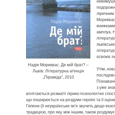
невимуше
подорожн
ліричним 
Мориквас,
книжками.
амплуа. Н
літератур
львівськи
літератур
освоює ін
Надія Мориквас. Де мій брат? –
Утім, нов
Львів: Літературна аґенція
послідовн
„Піраміда”, 2010
Пізнавані
з уже зна
вплітаються розмаїті лірико-психологічні спо
що поширюється на роздуми героїні та її оцінки
Гелени (її неукраїнське ім’я звучить дещо ек
традицією, про яку, між іншим, також роздуму