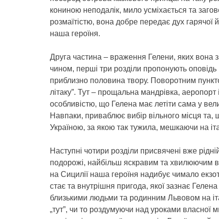
кониною неподалік, мило усміхається та загово
розмаїтістю, вона добре передає дух гарячої й 
наша героїня.
Друга частина – враження Гелени, яких вона 
чином, перші три розділи пропонують оповідь п
приблизно половина твору. Поворотним пунктом
літаку”. Тут – прощальна мандрівка, аеропорт
особливістю, що Гелена має летіти сама у вел
Навпаки, приваблює вибір вільного місця та, щ
Україною, за якою так тужила, мешкаючи на іт
Наступні чотири розділи присвячені вже рідній
подорожі, найбільш яскравим та хвилюючим в
на Сицилії наша героїня надибує чимало екз
стає та внутрішня пригода, якої зазнає Гелена
близькими людьми та родинним Львовом на італ
„тут”, чи то роздумуючи над уроками власної м