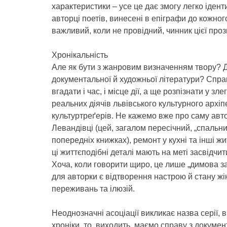
характеристики – усе це дає змогу легко іден
авторці поетів, винесені в епіграфи до кожног
важливий, коли не провідний, чинник цієї проз
Хронікальність
Але як бути з жанровим визначенням твору? 
документальної й художньої літератури? Справ
вгадати і час, і місце дії, а ще розпізнати у 
реальних діячів львівського культурного архіпе
культуртреґерів. Не кажемо вже про саму автор
Левандівці (цей, загалом пересічний, „спаль
попередніх книжках), ремонт у кухні та інші жи
ці життєподібні деталі мають на меті засвідчи
Хоча, коли говорити щиро, це лише „димова за
для авторки є відтворення настрою й стану жіно
переживань та ілюзій.
Неоднозначні асоціації викликає назва серії, в
хроніки, то, виходить, маємо справу з докумен