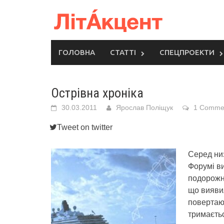
Skip
to
content
ГОЛОВНА
СТАТТІ
СПЕЦПРОЕКТИ
Острівна хроніка
30.03.2011
Ярослав Поліщук
1 Comme
Tweet on twitter
Серед ни
Форумі ви
подорожн
що вияви
повертаюч
тримаєтьс