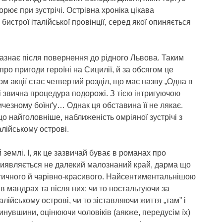
рює при зустрічі. Острівна хроніка цікава
бистрої італійської провінції, серед якої опиняється
зазнає після повернення до рідного Львова. Таким
ро пригоди героїні на Сицилії, й за обсягом це
 акції стає четвертий розділ, що має назву „Одна в
 і звична процедура подорожі. З тією інтригуючою
ичезному боїнґу… Однак ця обставина її не лякає.
о найголовніше, наближеність омріяної зустрічі з
алійському острові.
 землі. І, як це зазвичай буває в романах про
иявляється не далекий малознаний край, дарма що
отичного й чарівно-красивого. Найсентиментальнішою
 в мандрах та після них: чи то ностальгуючи за
ійському острові, чи то зіставляючи життя „там” і
инувшини, оцінюючи чоловіків (аякже, передусім їх)