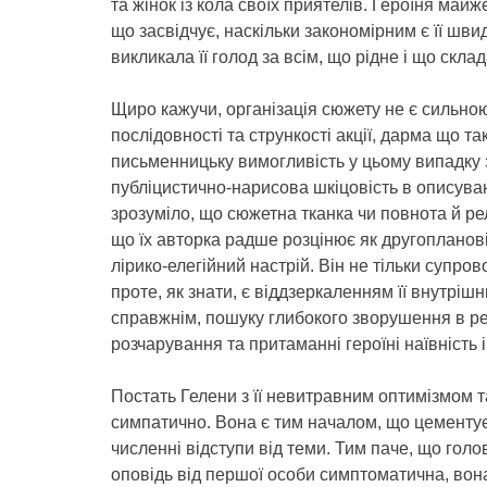
та жінок із кола своїх приятелів. Героїня май
що засвідчує, наскільки закономірним є її шви
викликала її голод за всім, що рідне і що склад
Щиро кажучи, організація сюжету не є сильно
послідовності та стрункості акції, дарма що т
письменницьку вимогливість у цьому випадку 
публіцистично-нарисова шкіцовість в описуван
зрозуміло, що сюжетна тканка чи повнота й ре
що їх авторка радше розцінює як другопланов
лірико-елегійний настрій. Він не тільки супр
проте, як знати, є віддзеркаленням її внутрішн
справжнім, пошуку глибокого зворушення в р
розчарування та притаманні героїні наївність 
Постать Гелени з її невитравним оптимізмом 
симпатично. Вона є тим началом, що цементує 
численні відступи від теми. Тим паче, що голо
оповідь від першої особи симптоматична, во