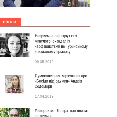
БЛОГИ
Неприємне передчуття з
минулого: скандал із
неофашистами на Туринському
книжковому ярмарку
09.05.2019
Думокплетіння: міркування про
«Бесіди п(р)одумки» Андрія
Содомори
17.04.2019
Університет. Довіра: про плагіат
по-чеськи