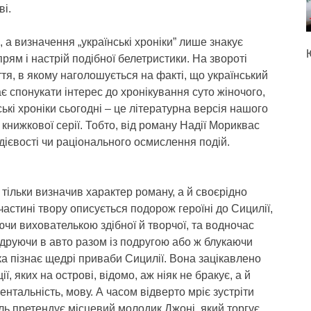
ві.
а визначення „українські хроніки” лише знакує
рям і настрій подібної белетристики. На звороті
тя, в якому наголошується на факті, що український
є спонукати інтерес до хронікування суто жіночого,
ські хроніки сьогодні – це літературна версія нашого
 книжкової серії. Тобто, від роману Надії Мориквас
одієвості чи раціонального осмислення подій.
тільки визначив характер роману, а й своєрідно
астині твору описується подорож героїні до Сицилії,
ючи вихователькою здібної й творчої, та водночас
ндруючи в авто разом із подругою або ж блукаючи
ка пізнає щедрі приваби Сицилії. Вона зацікавлено
ї, яких на острові, відомо, аж ніяк не бракує, а й
нтальність, мову. А часом відверто мріє зустріти
ль претендує місцевий молодик Джоні, який торгує