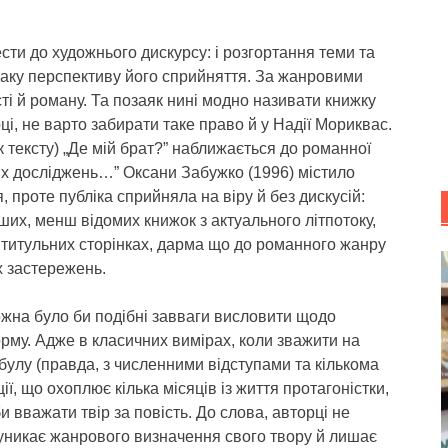
ести до художнього дискурсу: і розгортання теми та
 таку перспективу його сприйняття. За жанровими
ті й роману. Та позаяк нині модно називати книжку
рці, не варто забирати таке право й у Надії Мориквас.
к тексту) „Де мій брат?” наближається до романної
х досліджень…” Оксани Забужко (1996) містило
 проте публіка сприйняла на віру й без дискусій:
ших, менш відомих книжок з актуального літпотоку,
титульних сторінках, дарма що до романного жанру
х застережень.
ожна було би подібні завваги висловити щодо
рму. Адже в класичних вимірах, коли зважити на
булу (правда, з численними відступами та кількома
ї, що охоплює кілька місяців із життя протагоністки,
вважати твір за повість. До слова, авторці не
 уникає жанрового визначення свого твору й лишає