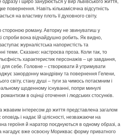
же одразу і щиро занурюється у вир львівського життя,
дке повернення. Навіть кількамісячна відсутність
ається на властиву плоть її духовного світу.
ю стороною роману. Авторку не звинуватиш у
акі спроби вона відчайдушно робить. Як видно,
заступає журналістська напористість та
ні теми. Сказано: настроєва проза. Коли так, то
льєфність характеристик персонажів – це завдання,
і для себе. Головне – створювати й утримувати
оводжує закордонну мандрівку та повернення Гелени,
ього світу, стану душі – туги за чимось потаємним і
еальному щоденному існуванні, попри минулі
і романтизм в оцінці оточення і людських стосунків.
та жвавим інтересом до життя представлена загалом
оповідь і надає їй цілісності, незважаючи на
вна героїня й наратор поєднуються в одному образі, а
на нагадує вже освоєну Мориквас форму приватного