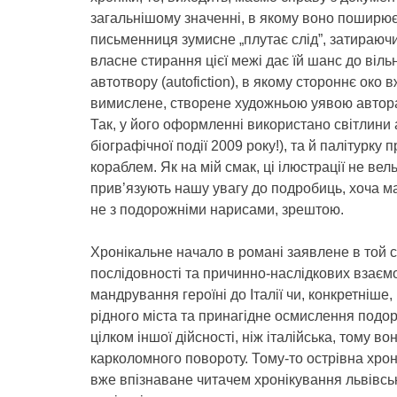
загальнішому значенні, в якому воно поширює
письменниця зумисне „плутає слід”, затираюч
власне стирання цієї межі дає їй шанс до віль
автотвору (autofiction), в якому стороннє око 
вимислене, створене художньою уявою автора. 
Так, у його оформленні використано світлини а
біографічної події 2009 року!), та й палітур
кораблем. Як на мій смак, ці ілюстрації не ве
прив’язують нашу увагу до подробиць, хоча ма
не з подорожніми нарисами, зрештою.
Хронікальне начало в романі заявлене в той сп
послідовності та причинно-наслідкових взаємо
мандрування героїні до Італії чи, конкретніше
рідного міста та принагідне осмислення подоро
цілком іншої дійсності, ніж італійська, тому 
карколомного повороту. Тому-то острівна хро
вже впізнаване читачем хронікування львівськ