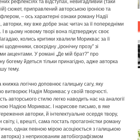
них рефлексіях та відступах, невигадливий (таки
ій) сюжет, приправлений авторською іронією та
флером, – ось характерні ознаки роману Надії
 авторки, яку вже добре знає читач за її попередніми
 І в цьому новому творі вона підтверджує своє
агадаю, колись критики хвалили Мориквас за її
ні щоденники, своєрідну „іронічну прозу” зі
ми акцентами. У романі „Де мій брат?” про
ну богему йдеться тільки принагідно, адже авторка
шу тему.
а книжка логічно доповнює галицьку сагу, яку
о витворює Надія Мориквас у своїй творчості.
сть авторського стилю легко наводить нас на аналогії
ною Надією Мориквас. І нарисове письмо, в яке
стереження авторки, й інтелектуальне осердя твору,
 світу, і, врешті, сама постать протагоністки роману
зотично, однак певною мірою асоціюється з галицькою
є авторка) з неприхованим автобіографізмом