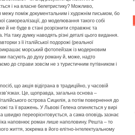
ться і на власне белетристику? Можливо,
и межу поміж документальним і художнім письмом, бо
ної самореалізації, до моделювання такого собі
вже й не буде в стані розрізнити справжнє та
На таку думку наводять різні деталі цього видання.
вторки з її італійської подорожі (реальної
ку прикрашає морський фотопейзаж із модерновим
льми пасують до духу роману й, може, надто
ємо до справи зовсім не з туристичним путівником і
осіб, що акція відіграна в традиційно, у часовій
зв’язках. Це, щоправда, загальна основа –
, італійського острова Сицилія, а потім повернення до
жі та її вражень. У Львові Гелена опиняється у вирі
вона швидко переорієнтовується, а сама оповідь зазнає
ніка наповнює роман лише наполовину. Решта – то
ого життя, зокрема в його елітно-інтелектуальному