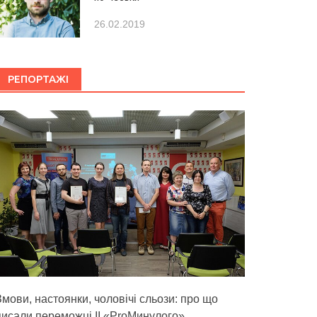
26.02.2019
РЕПОРТАЖІ
Змови, настоянки, чоловічі сльози: про що
писали переможці ІІ «ProМинулого»