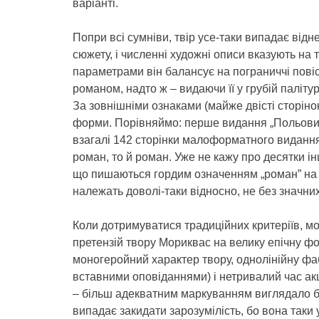
варіанті.
Попри всі сумніви, твір усе-таки випадає відн
сюжету, і численні художні описи вказують на
параметрами він балансує на пограниччі повіс
романом, надто ж – видаючи її у грубій паліту
За зовнішніми ознаками (майже двісті сторіно
форми. Порівняймо: перше видання „Польови
взагалі 142 сторінки малоформатного видання,
роман, то й роман. Уже не кажу про десятки ін
що пишаються гордим означенням „роман” на 
належать доволі-таки відносно, не без значни
Коли дотримуватися традиційних критеріїв, м
претензій твору Мориквас на велику епічну фо
моногеройний характер твору, однолінійну фа
вставними оповіданнями) і нетривалий час акці
– більш адекватним маркуванням виглядало би 
випадає закидати зарозумілість, бо вона таки