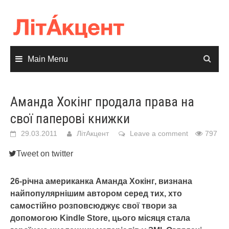
Skip
to
content
Main Menu
Аманда Хокінг продала права на
свої паперові книжки
29.03.2011
ЛітАкцент
Leave a comment
797
Tweet on twitter
26-річна американка Аманда Хокінг, визнана
найпопулярнішим автором серед тих, хто
самостійно розповсюджує свої твори за
допомогою Kindle Store, цього місяця стала