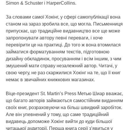
Simon & Schuster і HarperCollins.
За словами самої Хокінг, у сфері самопублікації вона
станом на зараз зробила все, що могла. Письменниця
припускає, що традиційне видавництво все ще може
запропонувати автору певні переваги, і хоче
перевірити це на практиці. До того ж вона втомилася
займатися форматуванням текстів, підготовкою
дизайну обкладинок, просуванням і всім іншим, з чим
змушений мати справу незалежний автор. Читачі, у
свою чергу, не раз скаржилися Хокінг на те, що її книг
немає в звичайних книжкових магазинах.
Віце-президент St. Martin’s Press Метью Шиар вважає,
що багато авторів займаються самостійним виданням
своїх книг, розраховуючи на більш швидкий заробіток.
Але він упевнений у тому, що саме традиційний
видавець допоможе Хокінг вийти до куди більшої
читацької аудиторії. Перша книга серії з’явиться у