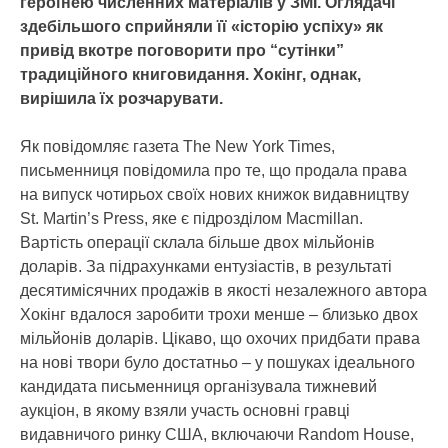
героїнею численних матеріалів у ЗМІ. Оглядачі
здебільшого сприйняли її «історію успіху» як
привід вкотре поговорити про “сутінки”
традиційного книговидання. Хокінг, однак,
вирішила їх розчарувати.
Як повідомляє газета The New York Times,
письменниця повідомила про те, що продала права
на випуск чотирьох своїх нових книжок видавництву
St. Martin’s Press, яке є підрозділом Macmillan.
Вартість операції склала більше двох мільйонів
доларів. За підрахунками ентузіастів, в результаті
десятимісячних продажів в якості незалежного автора
Хокінг вдалося заробити трохи менше – близько двох
мільйонів доларів. Цікаво, що охочих придбати права
на нові твори було достатньо – у пошуках ідеального
кандидата письменниця організувала тижневий
аукціон, в якому взяли участь основні гравці
видавничого ринку США, включаючи Random House,