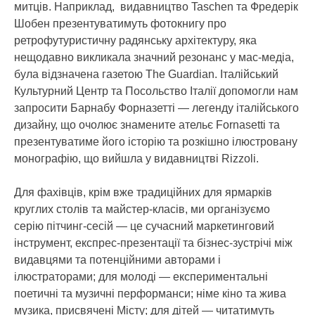
митців. Наприклад, видавництво Taschen та Фредерік
Шобен презентуватимуть фотокнигу про
ретрофутуристичну радянську архітектуру, яка
нещодавно викликала значний резонанс у мас-медіа,
була відзначена газетою The Guardian. Італійський
Культурний Центр та Посольство Італії допомогли нам
запросити Барнабу Форназетті — легенду італійського
дизайну, що очолює знамените ательє Fornasetti та
презентуватиме його історію та розкішно ілюстровану
монографію, що вийшла у видавництві Rizzoli.
Для фахівців, крім вже традиційних для ярмарків
круглих столів та майстер-класів, ми організуємо
серію пітчинг-сесій — це сучасний маркетинговий
інструмент, експрес-презентації та бізнес-зустрічі між
видавцями та потенційними авторами і
ілюстраторами; для молоді — експериментальні
поетичні та музичні перформанси; німе кіно та жива
музика, присвячені Місту; для дітей — читатимуть