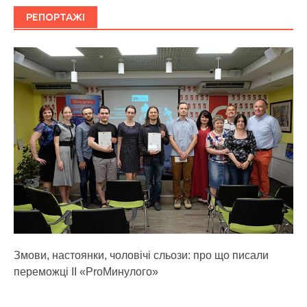
РЕПОРТАЖІ
Змови, настоянки, чоловічі сльози: про що писали
переможці ІІ «ProМинулого»