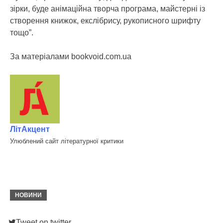
зірки, буде анімаційна творча програма, майстерні із
створення книжок, екслібрису, рукописного шрифту
тощо”.
За матеріалами bookvoid.com.ua
ЛітАкцент
Улюблений сайт літературної критики
НОВИНИ
Tweet on twitter