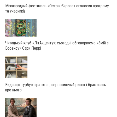
Міжнародний фестиваль «Острів Європа» оголосив програму
та учасників
Читацький клуб «ЛітАкценту»: сьогодні обговорюємо «Змій з
Ессексу» Сари Перрі
Видавців турбує піратство, нерозвинений ринок і брак знань
про нього