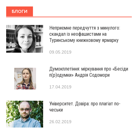
БЛОГИ
Неприємне передчуття з минулого:
скандал із неофашистами на
Туринському книжковому ярмарку
09.05.2019
Думокплетіння: міркування про «Бесіди
п(р)одумки» Андрія Содомори
17.04.2019
Університет. Довіра: про плагіат по-
чеськи
26.02.2019