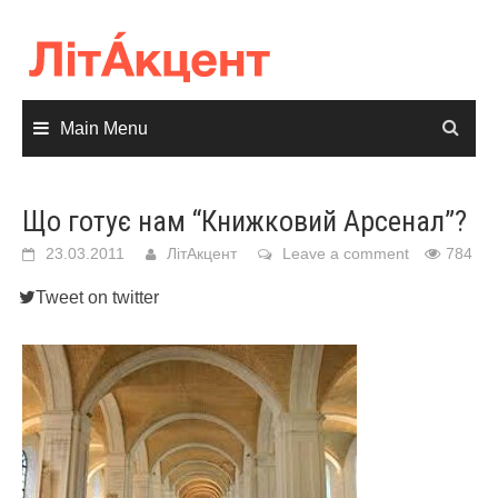
Skip
to
content
Main Menu
Що готує нам “Книжковий Арсенал”?
23.03.2011
ЛітАкцент
Leave a comment
784
Tweet on twitter