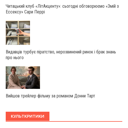
Читацький клуб «ЛітАкценту»: сьогодні обговорюємо «Змій з
Ессексу» Сари Перрі
Видавців турбує піратство, нерозвинений ринок і брак знань
про нього
Вийшов трейлер фільму за романом Донни Тарт
КУЛЬТКРИТИКИ