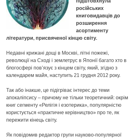
підштовхнула
російських
книговидавців до
розширення
асортименту
літератури, присвяченої кінцю світу.
Недавні крижані дощі в Москві, літні пожежі,
революції на Сході і землетрус в Японії багато хто в
блогосфері пов’язує з кінцем світу, який, згідно з
календарем майя, наступить 21 грудня 2012 року.
Так або інакше, це підігріває інтерес до теми
апокаліпсису – причому не тільки теоретичний: окрім
книг сегменту «Релігія і езотерика», популярністю
користується «практичне керівництво» про те, як
пережити кінець світу.
Як повідомив редактор групи науково-популярної