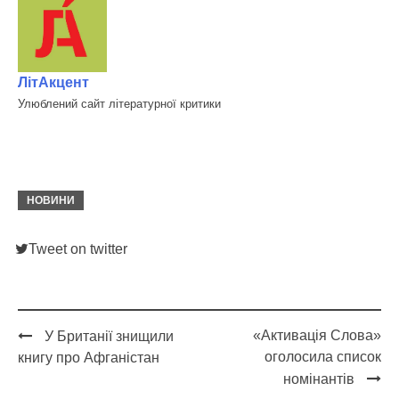
ЛітАкцент
Улюблений сайт літературної критики
НОВИНИ
Tweet on twitter
«Активація Cлова»
У Британії знищили
Post
оголосила список
книгу про Афганістан
navigation
номінантів