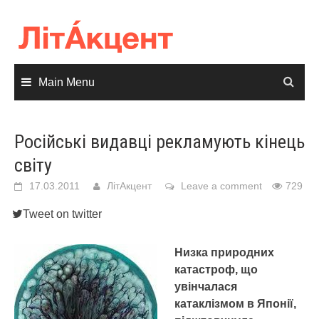
Skip
to
content
Main Menu
Російські видавці рекламують кінець
світу
17.03.2011
ЛітАкцент
Leave a comment
729
Tweet on twitter
Низка природних
катастроф, що
увінчалася
катаклізмом в Японії,