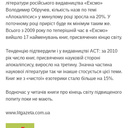
літератури російського видавництва «Ексмо»
Володимир Обручев, кількість назв по темі
«Апокаліпсис» у минулому році зросла на 20%. У
поточному році приріст буде як мінімум таким же.
Всього з 2009 року по теперішній час в «Ексмо»
вийшло 17 найменувань книг, присвячених кінцю світу.
Тенденцію підтвердили і у видавництві АСТ: за 2010
рік число книг, присвячених науковій стороні
апокаліпсису, виросло на третину. Значна частина
наукової літератури так чи інакше стосується цієї теми.
Книг же з «чистої» езотерики стало більше на 15%.
Водночас у читачів книги про кінець світу підвищеного
попиту поки не мають.
www.litgazeta.com.ua