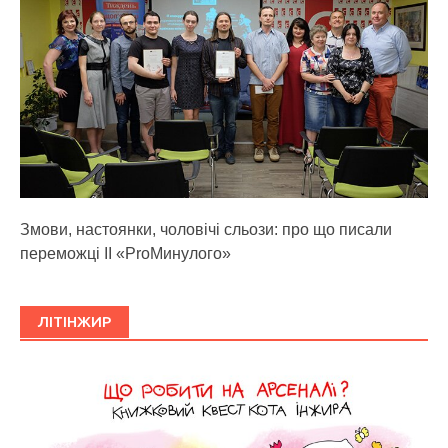
Змови, настоянки, чоловічі сльози: про що писали
переможці ІІ «ProМинулого»
ЛІТІНЖИР