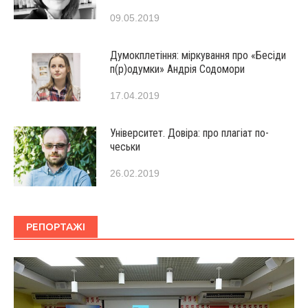
09.05.2019
Думокплетіння: міркування про «Бесіди
п(р)одумки» Андрія Содомори
17.04.2019
Університет. Довіра: про плагіат по-
чеськи
26.02.2019
РЕПОРТАЖІ