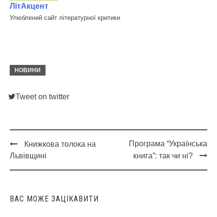
ЛітАкцент
Улюблений сайт літературної критики
НОВИНИ
Tweet on twitter
Програма “Українська
Книжкова толока на
Post
Львівщині
книга”: так чи ні?
navigation
ВАС МОЖЕ ЗАЦІКАВИТИ