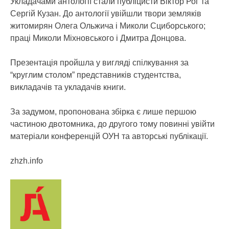
Укладачами антології стали публіцисти Віктор Рог та
Сергій Кузан. До антології увійшли твори земляків
житомирян Олега Ольжича і Миколи Сциборського;
праці Миколи Міхновського і Дмитра Донцова.
Презентація пройшла у вигляді спілкування за
“круглим столом” представників студентства,
викладачів та укладачів книги.
За задумом, пропонована збірка є лише першою
частиною двотомника, до другого тому повинні увійти
матеріали конференцій ОУН та авторські публікації.
zhzh.info