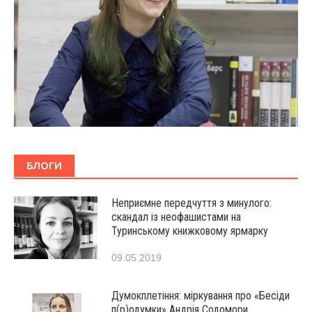
БЛОГИ
Неприємне передчуття з минулого:
скандал із неофашистами на
Туринському книжковому ярмарку
09.05.2019
Думокплетіння: міркування про «Бесіди
п(р)одумки» Андрія Содомори