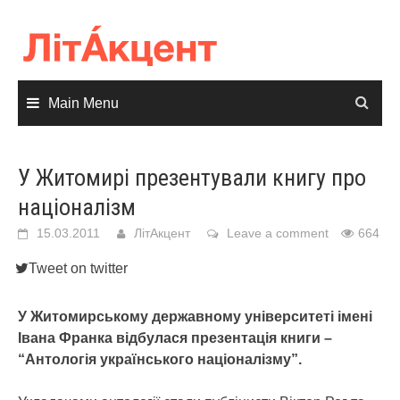
Skip
to
content
Main Menu
У Житомирі презентували книгу про
націоналізм
15.03.2011
ЛітАкцент
Leave a comment
664
Tweet on twitter
У Житомирському державному університеті імені
Івана Франка відбулася презентація книги –
“Антологія українського націоналізму”.