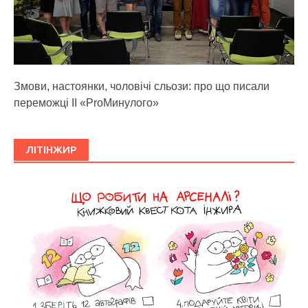
Змови, настоянки, чоловічі сльози: про що писали
переможці ІІ «ProМинулого»
ЛІТІНЖИР