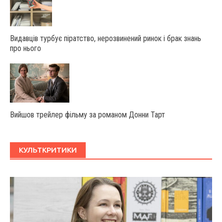
Видавців турбує піратство, нерозвинений ринок і брак знань
про нього
Вийшов трейлер фільму за романом Донни Тарт
КУЛЬТКРИТИКИ