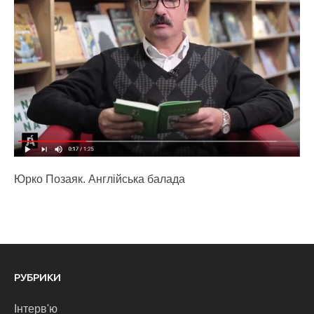
Юрко Позаяк. Англійська балада
РУБРИКИ
Інтерв'ю