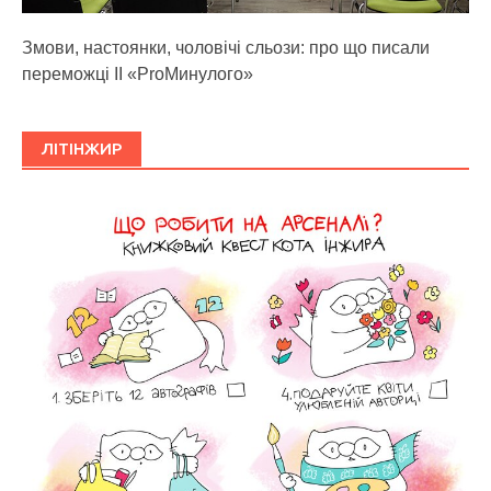
Змови, настоянки, чоловічі сльози: про що писали
переможці ІІ «ProМинулого»
ЛІТІНЖИР