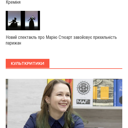
Креміня
Новий спектакль про Марію Стюарт завойовує прихильність
парижан
КУЛЬТКРИТИКИ