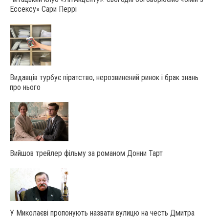
Ессексу» Сари Перрі
Видавців турбує піратство, нерозвинений ринок і брак знань
про нього
Вийшов трейлер фільму за романом Донни Тарт
У Миколаєві пропонують назвати вулицю на честь Дмитра