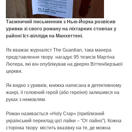
Таємничий письменник з Нью-Йорка розвісив
уривки зі свого роману на ліхтарних стовпах у
районі Іст-віллідж на Манхеттені.
Як вважає журналіст The Guardian, така манера
представлення твору нагадує 95 тезисів Мартіна
Лютера, які він опублікував на дверях Віттенберзької
церкви.
Як видно з уривків, книжка написана в детективному
жанрі, її головний герой (або героїня) залишився на
руках з немовлям.
Роман називається «Holy Crap» (приблизний
український переклад цієї лайки – “От лайно”). Кожна
сторінка твору містить вказівку на те, де можна