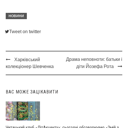
НОВИНИ
Tweet on twitter
Драма неповноти: батьки і
Харківський
Post
колекціонер Шевченка
діти Йозефа Рота
navigation
ВАС МОЖЕ ЗАЦІКАВИТИ
Читацький клуб «ЛітАкценту»: сьогодні обговорюємо «Змій з