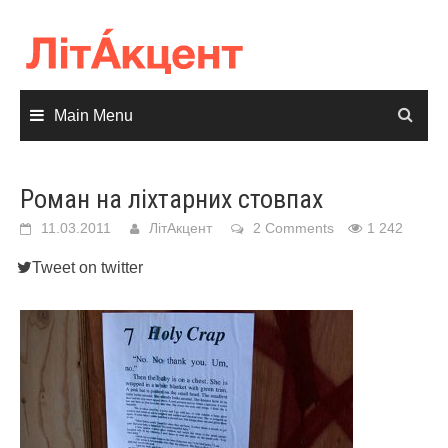
Skip
to
content
Main Menu
Роман на ліхтарних стовпах
11.03.2011
ЛітАкцент
2 Comments
1 242
Tweet on twitter