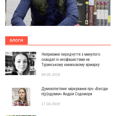
БЛОГИ
Неприємне передчуття з минулого:
скандал із неофашистами на
Туринському книжковому ярмарку
09.05.2019
Думокплетіння: міркування про «Бесіди
п(р)одумки» Андрія Содомори
17.04.2019