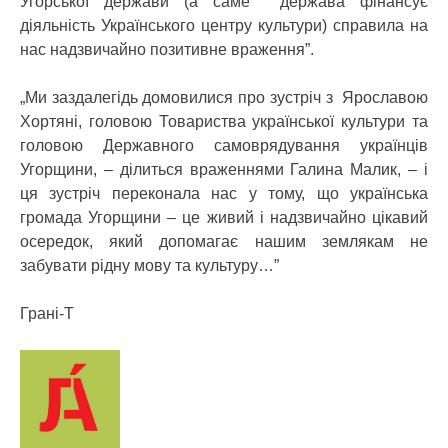
Угорської держави (а саме держава фінансує
діяльність Українського центру культури) справила на
нас надзвичайно позитивне враження”.
„Ми заздалегідь домовилися про зустріч з Ярославою
Хортяні, головою Товариства української культури та
головою Державного самоврядування українців
Угорщини, – ділиться враженнями Галина Малик, – і
ця зустріч переконала нас у тому, що українська
громада Угорщини – це живий і надзвичайно цікавий
осередок, який допомагає нашим землякам не
забувати рідну мову та культуру…”
Грані-Т