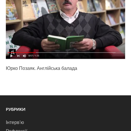
Юрко Позаяк. Англійська балада
РУБРИКИ
Інтерв'ю