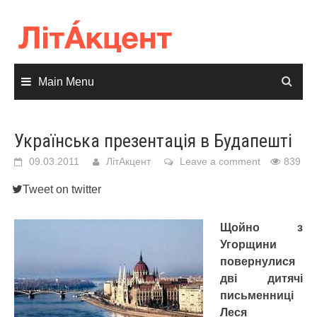
Skip
to
content
Main Menu
Українська презентація в Будапешті
09.03.2011
ЛітАкцент
Leave a comment
839
Tweet on twitter
Щойно з
Угорщини
повернулися
дві дитячі
письменниці
Леся