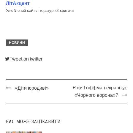
ЛітАкцент
Улюблений сайт літературної критики
НОВИНИ
Tweet on twitter
Єжи Гоффман екранізує
«Діти юродиві»
Post
«Чорного ворона»?
navigation
ВАС МОЖЕ ЗАЦІКАВИТИ