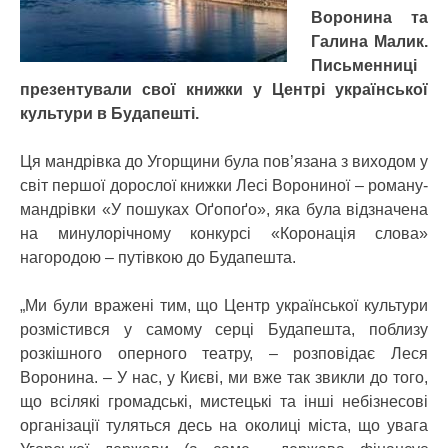
Воронина та
Галина Малик.
Письменниці
презентували свої книжки у Центрі української
культури в Будапешті.
Ця мандрівка до Угорщини була пов’язана з виходом у
світ першої дорослої книжки Лесі Ворониної – роману-
мандрівки «У пошуках Оґопоґо», яка була відзначена
на минулорічному конкурсі «Коронація слова»
нагородою – путівкою до Будапешта.
„Ми були вражені тим, що Центр української культури
розмістився у самому серці Будапешта, поблизу
розкішного оперного театру, – розповідає Леся
Воронина. – У нас, у Києві, ми вже так звикли до того,
що всілякі громадські, мистецькі та інші небізнесові
організації туляться десь на околиці міста, що увага