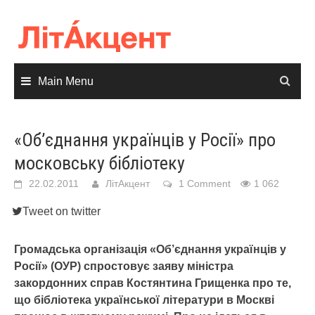
Skip
to
content
Main Menu
«Об’єднання українців у Росії» про
московську бібліотеку
22.02.2011
ЛітАкцент
1 Comment
1 062
Tweet on twitter
Громадська організація «Об’єднання українців у
Росії» (ОУР) спростовує заяву міністра
закордонних справ Костянтина Грищенка про те,
що бібліотека української літератури в Москві