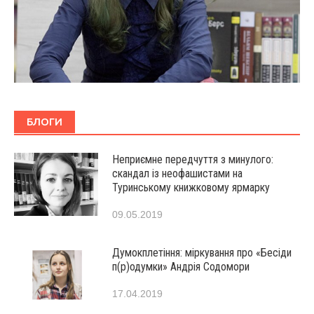
БЛОГИ
Неприємне передчуття з минулого:
скандал із неофашистами на
Туринському книжковому ярмарку
09.05.2019
Думокплетіння: міркування про «Бесіди
п(р)одумки» Андрія Содомори
17.04.2019