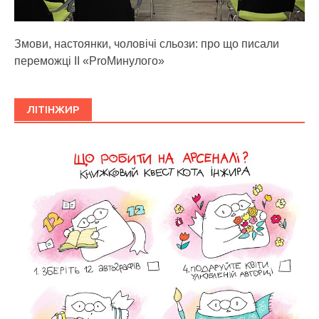
Змови, настоянки, чоловічі сльози: про що писали
переможці ІІ «ProМинулого»
ЛІТІНЖИР