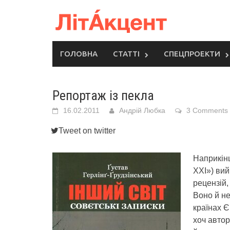
Skip
to
content
ГОЛОВНА
СТАТТІ
СПЕЦПРОЕКТИ
Репортаж із пекла
16.02.2011
Андрій Любка
3 Comments
Tweet on twitter
Наприкінц
ХХІ») вий
рецензій,
Воно й не
країнах Є
хоч автор