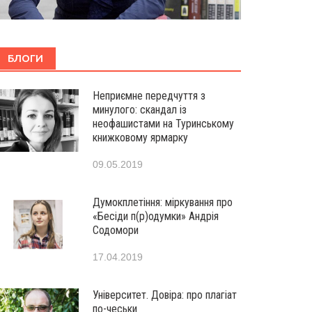
БЛОГИ
Неприємне передчуття з
минулого: скандал із
неофашистами на Туринському
книжковому ярмарку
09.05.2019
Думокплетіння: міркування про
«Бесіди п(р)одумки» Андрія
Содомори
17.04.2019
Університет. Довіра: про плагіат
по-чеськи