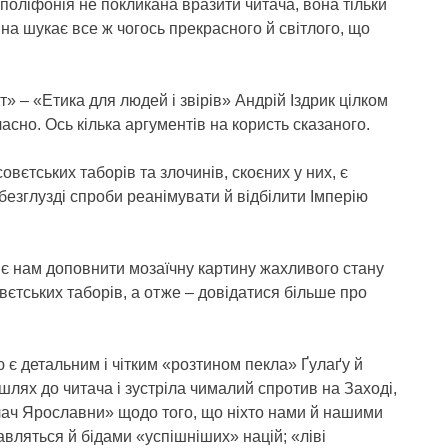
 поліфонія не покликана вразити читача, вона тільки
на шукає все ж чогось прекрасного й світлого, що
іт» – «Етика для людей і звірів» Андрій Іздрик цілком
сно. Ось кілька аргументів на користь сказаного.
овєтських таборів та злочинів, скоєних у них, є
безглузді спроби реанімувати й відбілити Імперію
ляє нам доповнити мозаїчну картину жахливого стану
овєтських таборів, а отже – довідатися більше про
ю є детальним і чітким «розтином пекла» Ґулаґу й
шлях до читача і зустріла чималий спротив на Заході,
лач Ярославни» щодо того, що ніхто нами й нашими
кавляться й бідами «успішніших» націй; «ліві