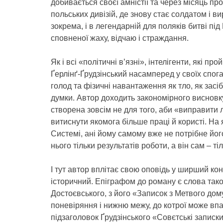
добивається своєї амністії та через місяць п
польських дивізій, де знову стає солдатом і в
зокрема, і в легендарній для поляків битві під
сповненої жаху, відчаю і страждання.
Як і всі «політичні в’язні», інтелігенти, які п
Ґерлінґ-Ґрудзінський насамперед у своїх спог
голод та фізичні навантаження як тло, як засіб
думки. Автор доходить закономірного виснов
створена зовсім не для того, аби «виправити лю
витиснути якомога більше праці й користі. На я
Системі, ані йому самому вже не потрібне його
нього тільки результатів роботи, а він сам – ті
І тут автор вплітає свою оповідь у ширший кон
історичний. Епіграфом до роману є слова тако
Достоєвського, з його «Записок з Метвого дому
поневіряння і нижню межу, до котрої може впа
підзаголовок Ґрудзінського «Совєтські записки