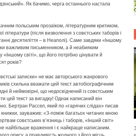
удзінський». Як бачимо, черга останнього настала
значним польським прозаїком, літературним критиком,
ї літератури (після визволення з совєтських таборів і
анні десятиліття – в Неаполі). Саме завдяки «Іншому
ільки важливим письменником, а й неабияким
 «Іншому світі», що його потрібно цінувати й
сят років?
овєтські записки» не має авторського жанрового
ників схильна вважати цей текст автобіографічним
гидні й неймовірні, що недосвідчений із совєтським
ти цей текст за вигадку! Однак написаний він
но. Бертран Рассел, який по «гарячих слідах» писав
 книжки, зауважив: «З-поміж багатьох читаних мною
ртвам совєтських в’язниць і таборів, «Інший світ»
ене найбільше враження і є найкраще написаним.
ого опису, а правдивість жодного з його місць