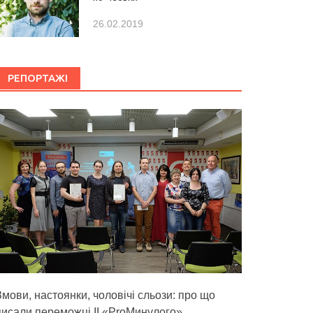
26.02.2019
РЕПОРТАЖІ
Змови, настоянки, чоловічі сльози: про що
писали переможці ІІ «ProМинулого»