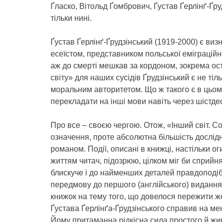
Ґласко, Вітольд Ґомбрович, Ґустав Ґерлінґ-Ґр
тільки нині.
Ґустав Ґерлінґ-Ґрудзінський (1919-2000) є ви
есеїстом, представником польської еміграційно
аж до смерті мешкав за кордоном, зокрема ост
світу» для наших сусідів Ґрудзінський є не т
моральним авторитетом. Що ж такого є в цьому
перекладати на інші мови навіть через шістде
Про все – своєю чергою. Отож, «Інший світ. С
означення, проте абсолютна більшість дослід
романом. Події, описані в книжці, настільки о
життям читач, підозрюю, цілком міг би сприйня
блискуче і до найменших деталей правдоподіб
передмову до першого (англійського) видання
книжок на тему того, що довелося пережити же
Ґустава Ґерлінґа-Ґрудзінського справив на м
Йому притаманна рідкісна сила простого й жив