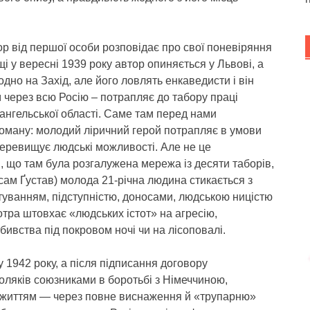
р від першої особи розповідає про свої поневіряння
і у вересні 1939 року автор опиняється у Львові, а
родно на Захід, але його ловлять енкаведисти і він
м через всю Росію – потрапляє до табору праці
ангельської області. Саме там перед нами
оману: молодий ліричний герой потрапляє в умови
 перевищує людські можливості. Але не це
, що там була розгалужена мережа із десяти таборів,
 сам Ґустав) молода 21-річна людина стикається з
катуванням, підступністю, доносами, людською ницістю
отра штовхає «людських істот» на агресію,
бивства під покровом ночі чи на лісоповалі.
 1942 року, а після підписання договору
ляків союзниками в боротьбі з Німеччиною,
 життям — через повне виснаження й «трупарню»