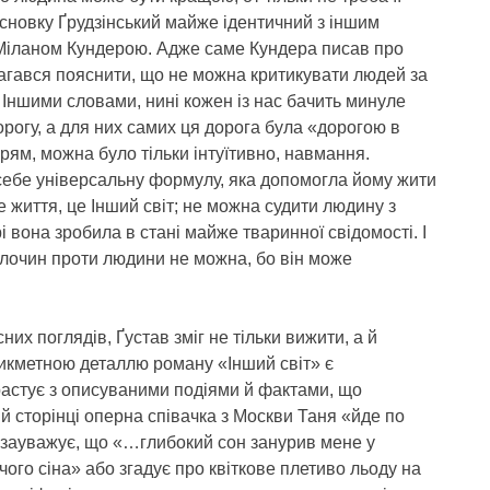
сновку Ґрудзінський майже ідентичний з іншим
Міланом Кундерою. Адже саме Кундера писав про
магався пояснити, що не можна критикувати людей за
. Іншими словами, нині кожен із нас бачить минуле
орогу, а для них самих ця дорога була «дорогою в
рям, можна було тільки інтуїтивно, навмання.
 себе універсальну формулу, яка допомогла йому жити
не життя, це Інший світ; не можна судити людину з
і вона зробила в стані майже тваринної свідомості. І
злочин проти людини не можна, бо він може
х поглядів, Ґустав зміг не тільки вижити, а й
икметною деталлю роману «Інший світ» є
трастує з описуваними подіями й фактами, що
й сторінці оперна співачка з Москви Таня «йде по
ь зауважує, що «…глибокий сон занурив мене у
чого сіна» або згадує про квіткове плетиво льоду на