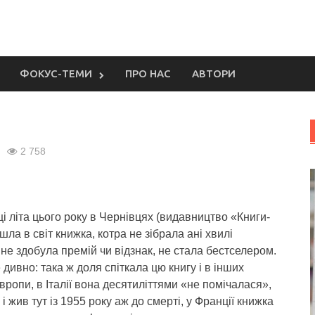
ФОКУС-ТЕМИ
ПРО НАС
АВТОРИ
2 758
і літа цього року в Чернівцях (видавництво «Книги-
шла в світ книжка, котра не зібрала ані хвилі
 не здобула премій чи відзнак, не стала бестселером.
 дивно: така ж доля спіткала цю книгу і в інших
вропи, в Італії вона десятиліттями «не помічалася»,
 і жив тут із 1955 року аж до смерті, у Франції книжка