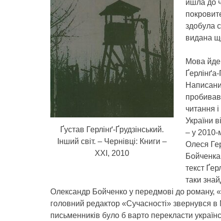
йшла до ч
покровите
здобула с
видана ще
Мова йде 
Ґерлінґа-
Написани
пробивав 
читання і
України в
Ґустав Герлінґ-Ґрудзінський.
– у 2010-
Інший світ. – Чернівці: Книги –
Олеся Ге
XXI, 2010
Бойченка 
текст Ґер
таки знай
Олександр Бойченко у передмові до роману, «
головний редактор «Сучасності» звернувся в Ma
письменників було б варто перекласти україн