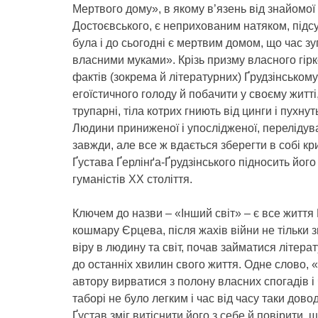
Мертвого дому», в якому в’язень від знайомої
Достоєвського, є неприхованим натяком, підс
була і до сьогодні є мертвим домом, що час з
власними муками». Крізь призму власного гірк
фактів (зокрема й літературних) Ґрудзінськом
егоїстичного голоду й побачити у своєму житті,
трупарні, тіла котрих гниють від цинги і пухнут
Людини приниженої і упослідженої, перелідуван
завжди, але все ж вдається зберегти в собі к
Ґустава Ґерлінґа-Ґрудзінського підносить йог
гуманістів ХХ століття.
Ключем до назви – «Інший світ» – є все життя 
кошмару Єрцева, після жахів війни не тільки з
віру в людину та світ, почав займатися літер
до останніх хвилин свого життя. Одне слово, 
автору вирватися з полону власних спогадів і 
таборі не було легким і час від часу таки дов
Ґустав зміг витіснити його з себе й повірити, 