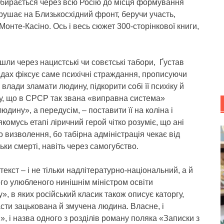
робирається через всю Росію до місця формування
ирушає на Близькосхідний фронт, беручи участь,
 Монте-Касіно. Ось і весь сюжет 300-сторінкової книги,
ройшли через нацистські чи совєтські табори, Ґустав
адах фіксує саме психічні страждання, прописуючи
 влади зламати людину, підкорити собі її психіку й
ку, що в СРСР так звана «виправна система»
дину», а передусім, – поставити її на коліна і
комусь етапі ліричний герой чітко розуміє, що ані
 визволення, бо табірна адміністрація чекає від
льки смерті, навіть через самогубство.
текст – і не тільки надлітературно-національний, а й
го улюбленого нинішнім міністром освіти
», в яких російський класик також описує каторгу,
сти зацькована й змучена людина. Власне, і
», і назва одного з розділів роману поляка «Записки з