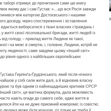
 в таборі отримує до прочитання саме цю книгу
умок якому дає і сам Ґустав: «…що вся Росія завжди
упинився між каторгою Достоєвського і нашими
ого досвіду, через спостереження і зіставлення
у вдається виборсатися з твані власних страждань і
 у житті своєї лісоповальної бригади, житті людей із
ь від голоду, – приклад життя Людини як такої,
ої і на межі зі смертю, і, головне, Людини, котрій не
рихту людяності; саме завдяки цьому «Інший світ»
о до рівня одного з найбільших європейських
Ґустава Ґерлінґа-Ґрудзінського, який після нічного
найшов у собі сили жити далі, а й відновив власну
атурою та був одним із найнещадніших критиків СРСР
«Інший світ», ця магічна формула, дала можливість
часто навіть огиди до самого себе, адже життя в
одилося йти на не дуже приємний компроміс із совістю;
що людина може бути кращою, от тільки не треба її