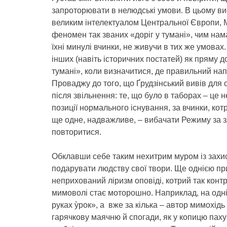
запроторювати в нелюдські умови. В цьому ви
великим інтелектуалом Центральної Європи, 
феномен так званих «доріг у тумані», чим на
їхні минулі вчинки, не живучи в тих же умовах
інших (навіть історичних постатей) як пряму д
тумані», коли визначитися, де правильний нап
Проваджу до того, що Ґрудзінський вивів для
після звільнення: те, що було в таборах – це 
позиції нормального існування, за вчинки, котр
ще одне, надважливе, – вибачати Режиму за 
повторитися.
Обклавши себе таким нехитрим муром із захисни
подарувати людству свої твори. Ще однією пр
неприхований ліризм оповіді, котрий так кон
мимоволі стає моторошно. Наприклад, на одні
руках ỳрок», а вже за кілька – автор мимохід
гарячкову маячню й спогади, як у копицю паху