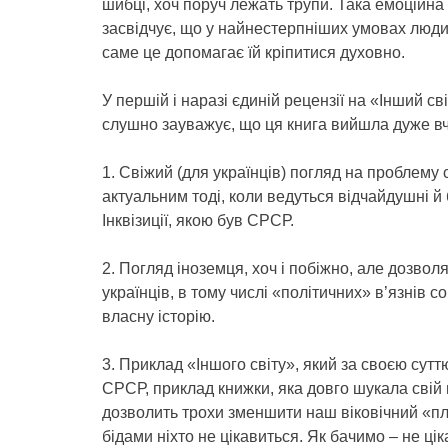
шибці, хоч поруч лежать трупи. Така емоційна
засвідчує, що у найнестерпніших умовах люди
саме це допомагає їй кріпитися духовно.
У першій і наразі єдиній рецензії на «Інший св
слушно зауважує, що ця книга вийшла дуже вча
1. Свіжий (для українців) погляд на проблему с
актуальним тоді, коли ведуться відчайдушні й 
Інквізиції, якою був СРСР.
2. Погляд іноземця, хоч і побіжно, але дозво
українців, в тому числі «політичних» в’язнів с
власну історію.
3. Приклад «Іншого світу», який за своєю сутт
СРСР, приклад книжки, яка довго шукала свій 
дозволить трохи зменшити наш віковічний «п
бідами ніхто не цікавиться. Як бачимо – не ці