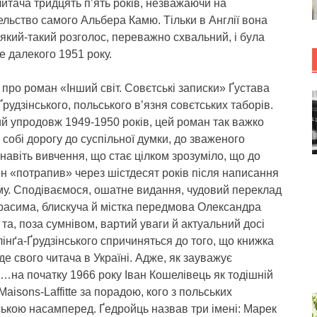
итача тридцять п’ять років, незважаючи на
льство самого Альбера Камю. Тільки в Англії вона
який-такий розголос, переважно схвальний, і була
 далекого 1951 року.
про роман «Інший світ. Совєтські записки» Ґустава
Ґрудзінського, польського в’язня совєтських таборів.
й упродовж 1949-1950 років, цей роман так важко
собі дорогу до суспільної думки, до зваженого
 навіть вивчення, що стає цілком зрозуміло, що до
ін «потрапив» через шістдесят років після написання
му. Сподіваємося, ошатне видання, чудовий переклад
расима, блискуча й містка передмова Олександра
та, поза сумнівом, вартий уваги й актуальний досі
лінґа-Ґрудзінського спричиняться до того, що книжка
де свого читача в Україні. Адже, як зауважує
…на початку 1966 року Іван Кошелівець як тодішній
isons-Laffitte за порадою, кого з польських
ською насамперед. Ґедройць назвав три імені: Марек