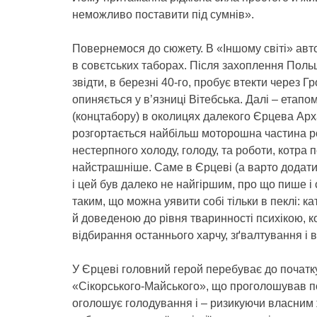
неможливо поставити під сумнів».
Повернемося до сюжету. В «Іншому світі» авто
в совєтських таборах. Після захоплення Польщ
звідти, в березні 40-го, пробує втекти через Г
опиняється у в’язниці Вітебська. Далі – етапо
(концтабору) в околицях далекого Єрцева Арх
розгортається найбільш моторошна частина р
нестерпного холоду, голоду, та роботи, котра
найстрашніше. Саме в Єрцеві (а варто додати
і цей був далеко не найгіршим, про що пише і
таким, що можна уявити собі тільки в пеклі: 
й доведеною до рівня тваринності психікою, к
відбирання останнього харчу, зґвалтування і в
У Єрцеві головний герой перебуває до початку
«Сікорського-Майського», що проголошував по
оголошує голодування і – ризикуючи власним