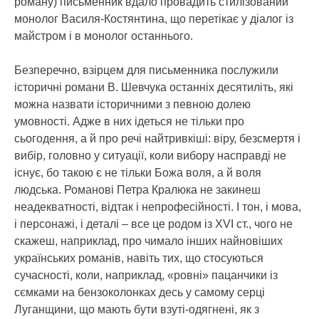
роману) письменник вдало провадить стилізований
монолог Василя-Костянтина, що перетікає у діалог із
майстром і в монолог останнього.
Безперечно, взірцем для письменника послужили
історичні романи В. Шевчука останніх десятиліть, які
можна назвати історичними з певною долею
умовності. Адже в них ідеться не тільки про
сьогодення, а й про речі найтривкіші: віру, безсмертя і
вибір, головно у ситуації, коли вибору насправді не
існує, бо такою є не тільки Божа воля, а й воля
людська. Романові Петра Кралюка не закинеш
неадекватності, відтак і непрофесійності. І тон, і мова,
і персонажі, і деталі – все це родом із ХVІ ст., чого не
скажеш, наприклад, про чимало інших найновіших
українських романів, навіть тих, що стосуються
сучасності, коли, наприклад, «ровні» пацанчики із
сємками на бензоколонках десь у самому серці
Луганщини, що мають бути взуті-одягнені, як з