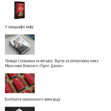
У ландшафті міфу
Правда страшніша за вигадку. Відгук на репортажну книгу
Мірослава Влєклого «Ґарет Джонс»
Безґрунтя українського авангарду