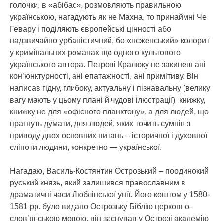
голочки, в «абібас», розмовляють правильною
українською, нагадують як не Махна, то принаймні Че
Гевару і поділяють європейські цінності або
надзвичайно урбаністичний, бо «нєженський» колорит
у кримінальних романах ще одного культового
українського автора. Петрові Кралюку не закинеш ані
кон’юнктурності, ані епатажності, ані примітиву. Він
написав гідну, глибоку, актуальну і пізнавальну (велику
вагу мають у цьому плані й чудові ілюстрації) книжку,
книжку не для «офісного планктону», а для людей, що
прагнуть думати, для людей, яких точить сумнів з
приводу двох основних питань – історичної і духовної
сліпоти людини, конкретно — української.
Нагадаю, Василь-Костянтин Острозький – поодинокий
руський князь, який залишився православним в
драматичні часи Люблінської унії. Його коштом у 1580-
1581 рр. було видано Острозьку Біблію церковно-
слов’янською мовою, він заснував у Острозі академію