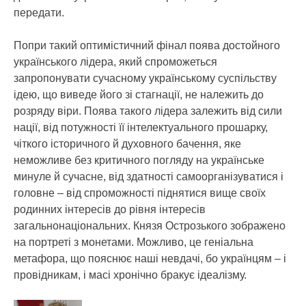
передати.
Попри такий оптимістичний фінал поява достойного
українського лідера, який спроможеться
запропонувати сучасному українському суспільству
ідею, що виведе його зі стагнації, не належить до
розряду віри. Поява такого лідера залежить від сили
нації, від потужності її інтелектуального прошарку,
чіткого історичного й духовного бачення, яке
неможливе без критичного погляду на українське
минуле й сучасне, від здатності самоорганізуватися і
головне – від спроможності піднятися вище своїх
родинних інтересів до рівня інтересів
загальнонаціональних. Князя Острозького зображено
на портреті з монетами. Можливо, це геніальна
метафора, що пояснює наші невдачі, бо українцям – і
провідникам, і масі хронічно бракує ідеалізму.