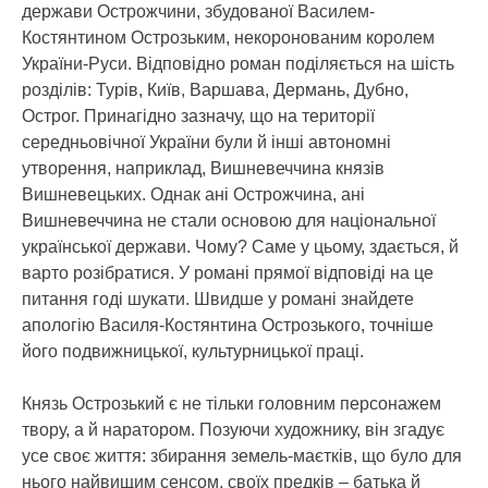
держави Острожчини, збудованої Василем-
Костянтином Острозьким, некоронованим королем
України-Руси. Відповідно роман поділяється на шість
розділів: Турів, Київ, Варшава, Дермань, Дубно,
Острог. Принагідно зазначу, що на території
середньовічної України були й інші автономні
утворення, наприклад, Вишневеччина князів
Вишневецьких. Однак ані Острожчина, ані
Вишневеччина не стали основою для національної
української держави. Чому? Саме у цьому, здається, й
варто розібратися. У романі прямої відповіді на це
питання годі шукати. Швидше у романі знайдете
апологію Василя-Костянтина Острозького, точніше
його подвижницької, культурницької праці.
Князь Острозький є не тільки головним персонажем
твору, а й наратором. Позуючи художнику, він згадує
усе своє життя: збирання земель-маєтків, що було для
нього найвищим сенсом, своїх предків – батька й