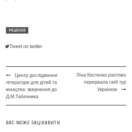
РЕЦЕНЗІЇ
Tweet on twitter
Ліна Костенко раптово
Центр дослідження
Post
перервала свій тур
літератури для дітей та
navigation
юнацтва: звернення до
Україною
Д.М.Табачника
ВАС МОЖЕ ЗАЦІКАВИТИ