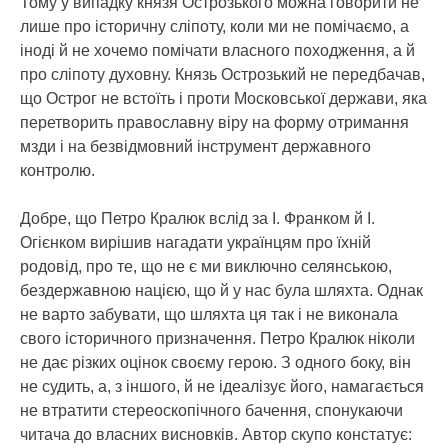
Тому у випадку князя Острозького можна говорити не
лише про історичну сліпоту, коли ми не помічаємо, а
іноді й не хочемо помічати власного походження, а й
про сліпоту духовну. Князь Острозький не передбачав,
що Острог не встоїть і проти Московської держави, яка
перетворить православну віру на форму отримання
мзди і на безвідмовний інструмент державного
контролю.
Добре, що Петро Кралюк вслід за І. Франком й І.
Огієнком вирішив нагадати українцям про їхній
родовід, про те, що не є ми виключно селянською,
бездержавною нацією, що й у нас була шляхта. Однак
не варто забувати, що шляхта ця так і не виконала
свого історичного призначення. Петро Кралюк ніколи
не дає різких оцінок своєму герою. З одного боку, він
не судить, а, з іншого, й не ідеалізує його, намагається
не втратити стереоскопічного бачення, спонукаючи
читача до власних висновків. Автор скупо констатує: