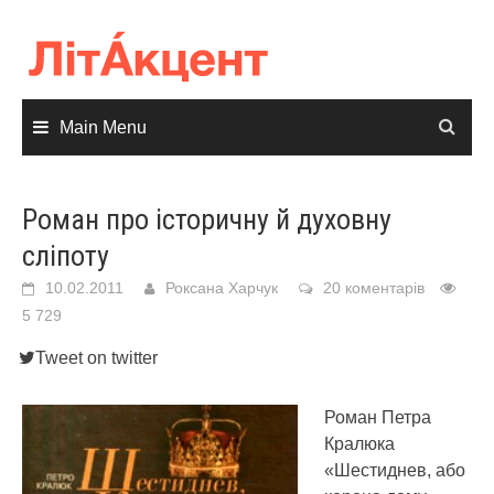
Skip
to
content
Main Menu
Роман про історичну й духовну
сліпоту
10.02.2011
Роксана Харчук
20 коментарів
5 729
Tweet on twitter
Роман Петра
Кралюка
«Шестиднев, або