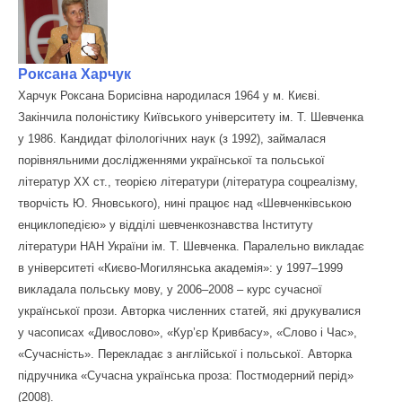
Роксана Харчук
Харчук Роксана Борисівна народилася 1964 у м. Києві.
Закінчила полоністику Київського університету ім. Т. Шевченка
у 1986. Кандидат філологічних наук (з 1992), займалася
порівняльними дослідженнями української та польської
літератур XX ст., теорією літератури (література соцреалізму,
творчість Ю. Яновського), нині працює над «Шевченківською
енциклопедією» у відділі шевченкознавства Інституту
літератури НАН України ім. Т. Шевченка. Паралельно викладає
в університеті «Києво-Могилянська академія»: у 1997–1999
викладала польську мову, у 2006–2008 – курс сучасної
української прози. Авторка численних статей, які друкувалися
у часописах «Дивослово», «Кур’єр Кривбасу», «Слово і Час»,
«Сучасність». Перекладає з англійської і польської. Авторка
підручника «Сучасна українська проза: Постмодерний перід»
(2008).