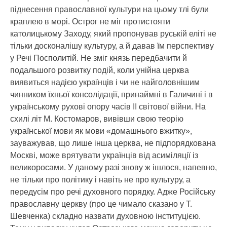
піднесення православної культури на цьому тлі були
краплею в морі. Острог не міг протистояти
католицькому Заходу, який пропонував руській еліті не
тільки досконалішу культуру, а й давав їм перспективу
у Речі Посполитій. Не зміг князь передбачити й
подальшого розвитку подій, коли унійна церква
виявиться надією українців і чи не найголовнішим
чинником їхньої консолідації, принаймні в Галичині і в
українському рухові опору часів ІІ світової війни. На
схилі літ М. Костомаров, вивівши свою теорію
української мови як мови «домашнього вжитку»,
зауважував, що лише інша церква, не підпорядкована
Москві, може врятувати українців від асиміляції із
великоросами. У даному разі знову ж ішлося, напевно,
не тільки про політику і навіть не про культуру, а
передусім про речі духовного порядку. Адже Російську
православну церкву (про це чимало сказано у Т.
Шевченка) складно назвати духовною інституцією.