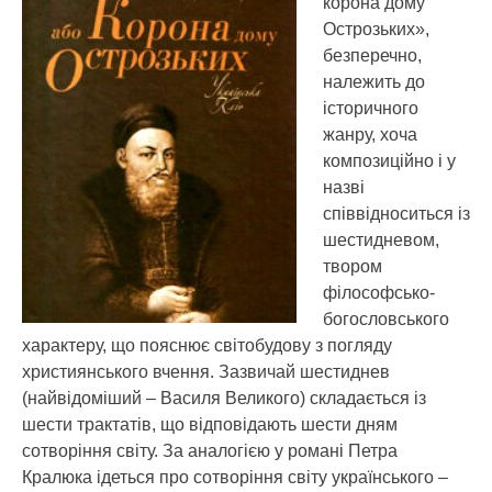
корона дому
Острозьких»,
безперечно,
належить до
історичного
жанру, хоча
композиційно і у
назві
співвідноситься із
шестидневом,
твором
філософсько-
богословського
характеру, що пояснює світобудову з погляду
християнського вчення.
Зазвичай шестиднев
(найвідоміший – Василя Великого) складається із
шести трактатів, що відповідають шести дням
сотворіння світу. За аналогією у романі Петра
Кралюка ідеться про сотворіння світу українського –