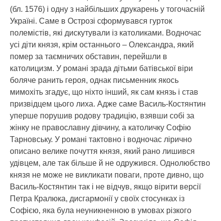
(бл. 1576) і одну з найбільших друкарень у тогочасній
Україні. Саме в Острозі сформувався гурток
полемістів, які дискутували із католиками. Водночас
усі діти князя, крім останнього – Олександра, який
помер за таємничих обставин, перейшли в
католицизм. У романі зрада дітьми батівської віри
боляче ранить героя, однак письменник якось
мимохіть згадує, що ніхто інший, як сам князь і став
призвідцем цього лиха. Адже саме Василь-Костянтин
уперше порушив родову традицію, взявши собі за
жінку не православну дівчину, а католичку Софію
Тарновську. У романі тактовно і водночас лірично
описано велике почуття князя, який рано лишився
удівцем, але так більше й не одружився. Однолюбство
князя не може не викликати поваги, проте дивно, що
Василь-Костянтин так і не відчув, якщо вірити версії
Петра Кралюка, дисгармонії у своїх стосунках із
Софією, яка була неуникненною в умовах різкого