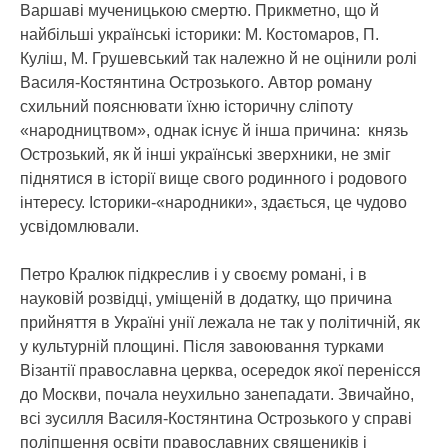
Варшаві мученицькою смертю. Прикметно, що й
найбільші українські історики: М. Костомаров, П.
Куліш, М. Грушевський так належно й не оцінили ролі
Василя-Костянтина Острозького. Автор роману
схильний пояснювати їхню історичну сліпоту
«народництвом», однак існує й інша причина: князь
Острозький, як й інші українські зверхники, не зміг
піднятися в історії вище свого родинного і родового
інтересу. Історики-«народники», здається, це чудово
усвідомлювали.
Петро Кралюк підкреслив і у своєму романі, і в
науковій розвідці, уміщеній в додатку, що причина
прийняття в Україні унії лежала не так у політичній, як
у культурній площині. Після завоювання турками
Візантії православна церква, осередок якої перенісся
до Москви, почала неухильно занепадати. Звичайно,
всі зусилля Василя-Костянтина Острозького у справі
поліпшення освіти православних священиків і