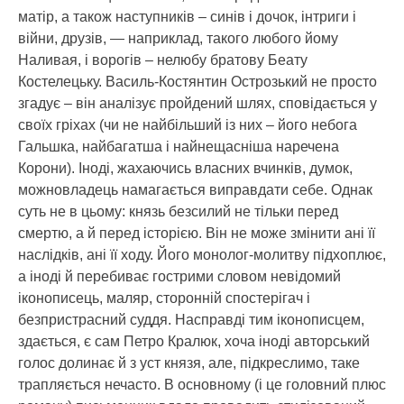
матір, а також наступників – синів і дочок, інтриги і
війни, друзів, — наприклад, такого любого йому
Наливая, і ворогів – нелюбу братову Беату
Костелецьку. Василь-Костянтин Острозький не просто
згадує – він аналізує пройдений шлях, сповідається у
своїх гріхах (чи не найбільший із них – його небога
Гальшка, найбагатша і найнещасніша наречена
Корони). Іноді, жахаючись власних вчинків, думок,
можновладець намагається виправдати себе. Однак
суть не в цьому: князь безсилий не тільки перед
смертю, а й перед історією. Він не може змінити ані її
наслідків, ані її ходу. Його монолог-молитву підхоплює,
а іноді й перебиває гострими словом невідомий
іконописець, маляр, сторонній спостерігач і
безпристрасний суддя. Насправді тим іконописцем,
здається, є сам Петро Кралюк, хоча іноді авторський
голос долинає й з уст князя, але, підкреслимо, таке
трапляється нечасто. В основному (і це головний плюс