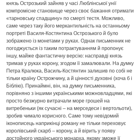
князь Острозький зайняв у часі Люблінської унії
компромісне становище через своє бажання отримати
«тарновську спадщину» по смерті тестя. Можливо,
саме через таку його меркантильність на останньому
портреті Василя-Костянтина Острозького й було
зображено із монетами у руках. Однак письменник не
погоджується із таким потрактуванням й пропонує
іншу, майже фантастичну версію: насправді князь
тримав у руках корону, згодом її замалювали. На думку
Петра Кралюка, Василь-Костянтин залишив по собі не
тільки країну Острожчину, а й цінності духовні (хоча б і
Біблію). Принаймні, він, на думку письменника,
порівняно з іншими українськими можновладцями, які
просто безжурно витрачали море грошей на
витребеньки (як сучасні – на мерседеси і вертольоти),
зробив чимало корисного. Саме тому невідомий
іконописець наприкінці роману не тільки переховує
королівський скарб – корону, а й вірить у появу
достойного українського монарха, якому зможе її