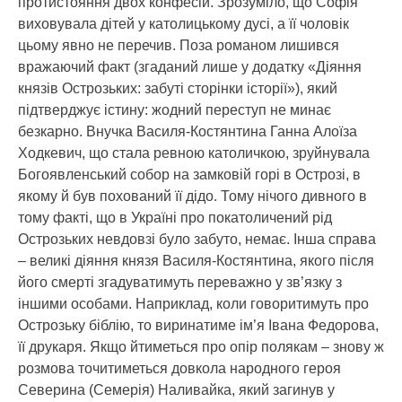
протистояння двох конфесій. Зрозуміло, що Софія
виховувала дітей у католицькому дусі, а її чоловік
цьому явно не перечив. Поза романом лишився
вражаючий факт (згаданий лише у додатку «Діяння
князів Острозьких: забуті сторінки історії»), який
підтверджує істину: жодний переступ не минає
безкарно. Внучка Василя-Костянтина Ганна Алоїза
Ходкевич, що стала ревною католичкою, зруйнувала
Богоявленський собор на замковій горі в Острозі, в
якому й був похований її дідо. Тому нічого дивного в
тому факті, що в Україні про покатоличений рід
Острозьких невдовзі було забуто, немає. Інша справа
– великі діяння князя Василя-Костянтина, якого після
його смерті згадуватимуть переважно у зв’язку з
іншими особами. Наприклад, коли говоритимуть про
Острозьку біблію, то виринатиме ім’я Івана Федорова,
її друкаря. Якщо йтиметься про опір полякам – знову ж
розмова точитиметься довкола народного героя
Северина (Семерія) Наливайка, який загинув у