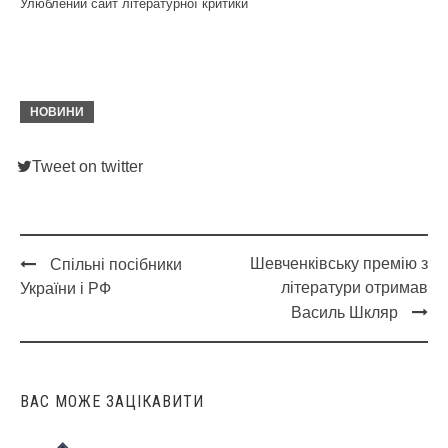
Улюблений сайт літературної критики
НОВИНИ
Tweet on twitter
Шевченківську премію з
Спільні посібники
Post
літератури отримав
України і РФ
navigation
Василь Шкляр
ВАС МОЖЕ ЗАЦІКАВИТИ