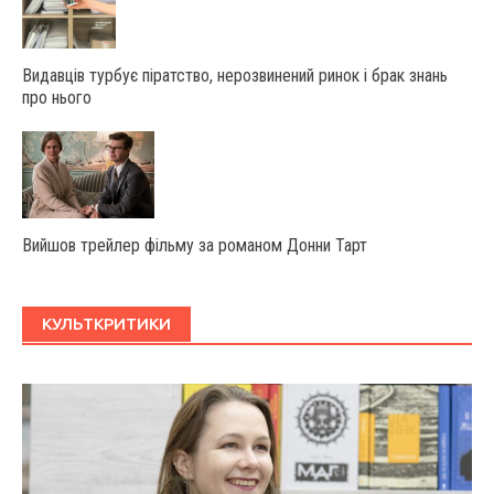
Видавців турбує піратство, нерозвинений ринок і брак знань
про нього
Вийшов трейлер фільму за романом Донни Тарт
КУЛЬТКРИТИКИ