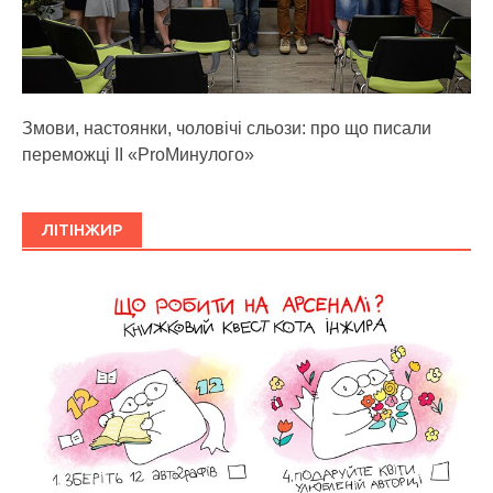
Змови, настоянки, чоловічі сльози: про що писали
переможці ІІ «ProМинулого»
ЛІТІНЖИР