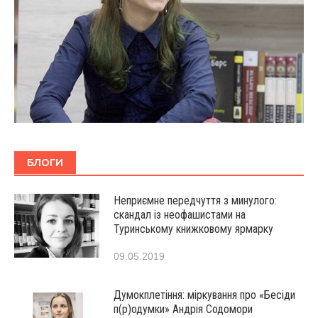
БЛОГИ
Неприємне передчуття з минулого:
скандал із неофашистами на
Туринському книжковому ярмарку
09.05.2019
Думокплетіння: міркування про «Бесіди
п(р)одумки» Андрія Содомори