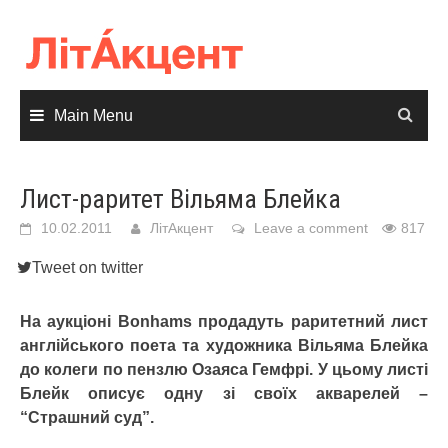
Skip
to
content
Main Menu
Лист-раритет Вільяма Блейка
10.02.2011
ЛітАкцент
Leave a comment
817
Tweet on twitter
На аукціоні Bonhams продадуть раритетний лист
англійського поета та художника Вільяма Блейка
до колеги по пензлю Озаяса Гемфрі. У цьому листі
Блейк описує одну зі своїх акварелей –
“Страшний суд”.