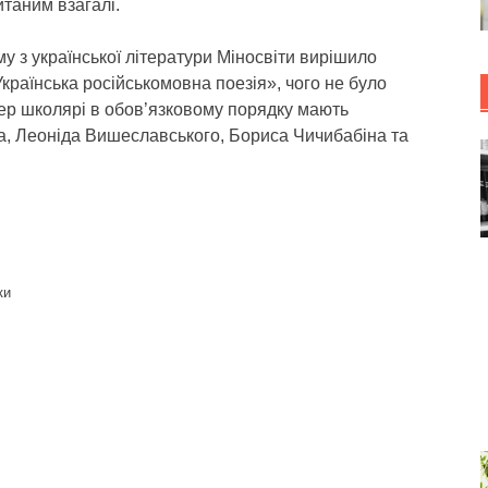
таним взагалі.
му з української літератури Міносвіти вирішило
Українська російськомовна поезія», чого не було
пер школярі в обов’язковому порядку мають
, Леоніда Вишеславського, Бориса Чичибабіна та
ки