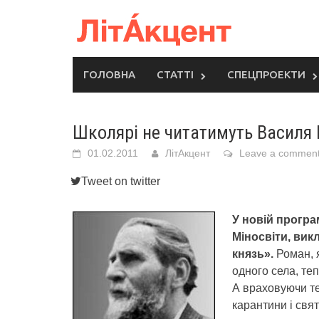
Skip
to
content
ГОЛОВНА
СТАТТІ
СПЕЦПРОЕКТИ
Школярі не читатимуть Василя 
01.02.2011
ЛітАкцент
Leave a commen
Tweet on twitter
У новій програм
Міносвіти, ви
князь».
Роман, я
одного села, те
А враховуючи те,
карантини і свя