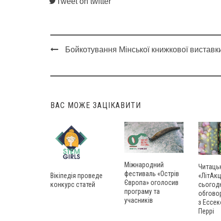
Tweet on twitter
Бойкотування Мінської книжкової виставк
Post
navigation
ВАС МОЖЕ ЗАЦІКАВИТИ
Міжнародний
Читаць
фестиваль «Острів
Вікіпедія проведе
«ЛітАкц
Європа» оголосив
конкурс статей
сьогод
програму та
обгово
учасників
з Ессек
Перрі