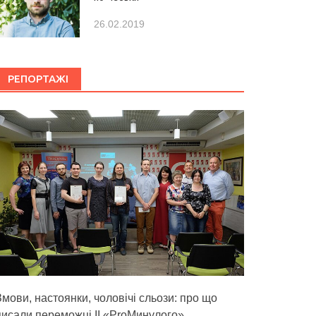
26.02.2019
РЕПОРТАЖІ
Змови, настоянки, чоловічі сльози: про що
писали переможці ІІ «ProМинулого»