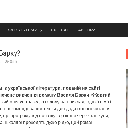
ФОКУС-ТЕМИ
ПРО НАС
АВТОРИ
Барку?
t
955
і з української літератури, поданій на сайті
ключене вивчення роману Василя Барки «Жовтий
кий описує трагедію голоду на прикладі однієї сім’ї і
пер рекомендований тільки для додаткового читання.
 що програму від початку і до кінця через канікули,
та, школярі проходять дуже рідко, цей роман