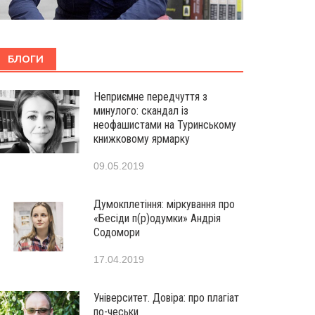
БЛОГИ
Неприємне передчуття з
минулого: скандал із
неофашистами на Туринському
книжковому ярмарку
09.05.2019
Думокплетіння: міркування про
«Бесіди п(р)одумки» Андрія
Содомори
17.04.2019
Університет. Довіра: про плагіат
по-чеськи