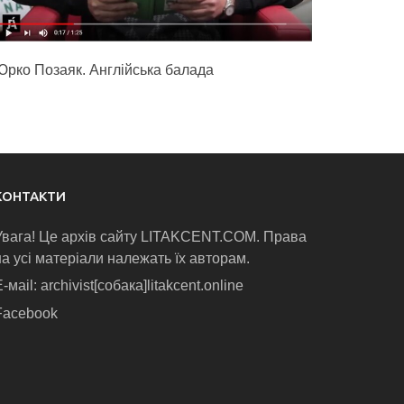
Юрко Позаяк. Англійська балада
КОНТАКТИ
Увага! Це архів сайту LITAKCENT.COM. Права
на усі матеріали належать їх авторам.
-маіl: archivist[собака]litakcent.online
Facebook