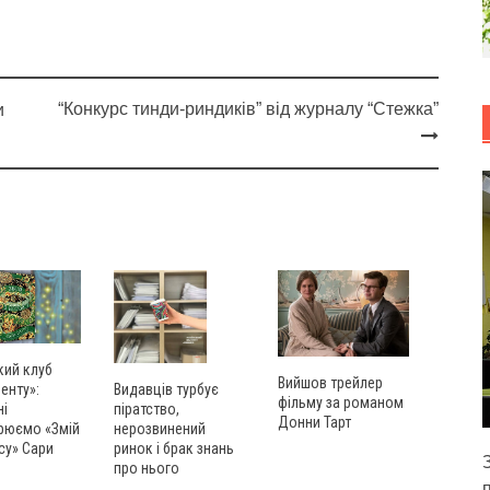
“Конкурс тинди-риндиків” від журналу “Стежка”
и
кий клуб
Вийшов трейлер
енту»:
Видавців турбує
фільму за романом
ні
піратство,
Донни Тарт
рюємо «Змій
нерозвинений
су» Сари
ринок і брак знань
про нього