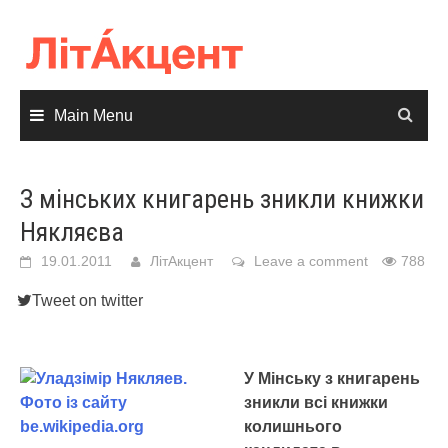
Skip
to
content
Main Menu
З мінських книгарень зникли книжки
Някляєва
19.01.2011
ЛітАкцент
Leave a comment
788
Tweet on twitter
У Мінську з книгарень
зникли всі книжки
колишнього