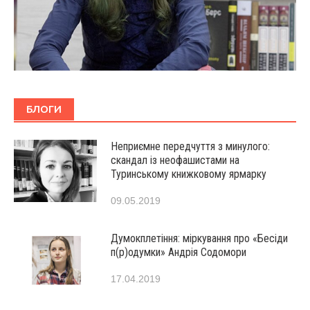
БЛОГИ
Неприємне передчуття з минулого:
скандал із неофашистами на
Туринському книжковому ярмарку
09.05.2019
Думокплетіння: міркування про «Бесіди
п(р)одумки» Андрія Содомори
17.04.2019