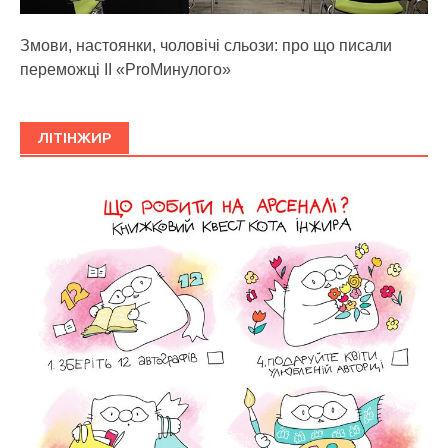
Змови, настоянки, чоловічі сльози: про що писали
переможці ІІ «ProМинулого»
ЛІТІНЖИР