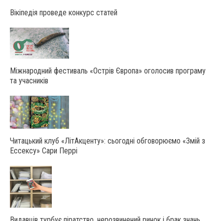
Вікіпедія проведе конкурс статей
Міжнародний фестиваль «Острів Європа» оголосив програму
та учасників
Читацький клуб «ЛітАкценту»: сьогодні обговорюємо «Змій з
Ессексу» Сари Перрі
Видавців турбує піратство, нерозвинений ринок і брак знань