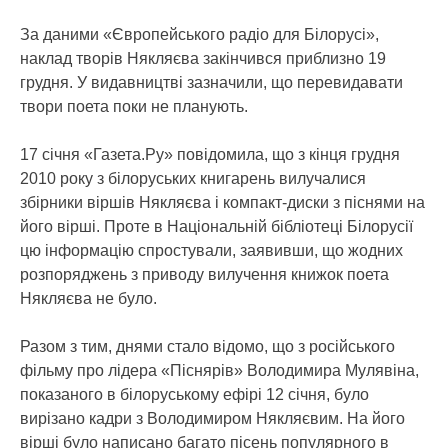
За даними «Європейського радіо для Білорусі»,
наклад творів Някляєва закінчився приблизно 19
грудня. У видавництві зазначили, що перевидавати
твори поета поки не планують.
17 січня «Газета.Ру» повідомила, що з кінця грудня
2010 року з білоруських книгарень вилучалися
збірники віршів Някляєва і компакт-диски з піснями на
його вірші. Проте в Національній бібліотеці Білорусії
цю інформацію спростували, заявивши, що жодних
розпоряджень з приводу вилучення книжок поета
Някляєва не було.
Разом з тим, днями стало відомо, що з російського
фільму про лідера «Піснярів» Володимира Мулявіна,
показаного в білоруському ефірі 12 січня, було
вирізано кадри з Володимиром Някляєвим. На його
вірші було написано багато пісень популярного в