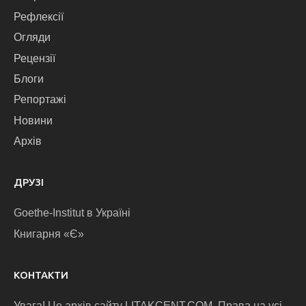
Рефлексії
Огляди
Рецензії
Блоги
Репортажі
Новини
Архів
ДРУЗІ
Goethe-Institut в Україні
Книгарня «Є»
КОНТАКТИ
Увага! Це архів сайту LITAKCENT.COM. Права на усі