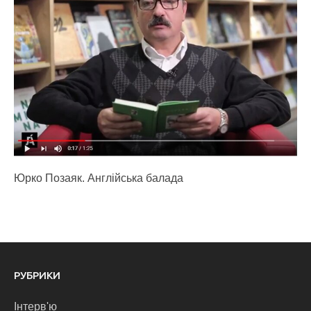
Юрко Позаяк. Англійська балада
РУБРИКИ
Інтерв'ю