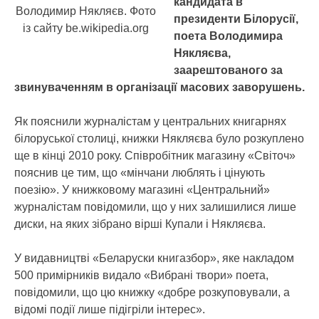
кандидата в
Володимир Някляєв. Фото
президенти Білорусії,
із сайту be.wikipedia.org
поета Володимира
Някляєва,
заарештованого за
звинуваченням в організації масових заворушень.
Як пояснили журналістам у центральних книгарнях
білоруської столиці, книжки Някляєва було розкуплено
ще в кінці 2010 року. Співробітник магазину «Світоч»
пояснив це тим, що «мінчани люблять і цінують
поезію». У книжковому магазині «Центральний»
журналістам повідомили, що у них залишилися лише
диски, на яких зібрано вірші Купали і Някляєва.
У видавництві «Беларуски книгазбор», яке накладом
500 примірників видало «Вибрані твори» поета,
повідомили, що цю книжку «добре розкуповували, а
відомі події лише підігріли інтерес».