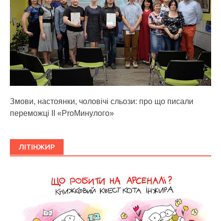
Змови, настоянки, чоловічі сльози: про що писали
переможці ІІ «ProМинулого»
ЛІТІНЖИР