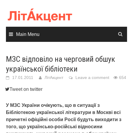
Skip
to
content
Main Menu
МЗС відповіло на черговий обшук
української бібліотеки
17.01.2011
ЛітАкцент
Leave a comment
654
Tweet on twitter
У МЗС України очікують, що в ситуації з
Бібліотекою української літератури в Москві всі
причетні офіційні особи Росії будуть виходити з
того, що українсько-російські відносини