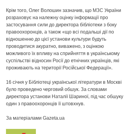
Крім того, Олег Волошин зазначив, що МЗС України
розраховує на належну оцінку інформації про
застосування сили до директора бібліотеки з боку
правоохоронців, а також «що всі подальші дії по
відношенню до цієї установи культури будуть
проводитися акуратно, виважено, з оцінкою
можливого їх впливу на сприйняття в українському
суспільстві відносин Росії до етнічних українців, які
проживають на території Російської Федерації».
16 січня у Бібліотеці української літератури в Москві
було проведено черговий обшук. За словами
директора установи Наталії Шариної, під час обшуку
один з правоохоронців її штовхнув.
За матеріалами Gazeta.ua