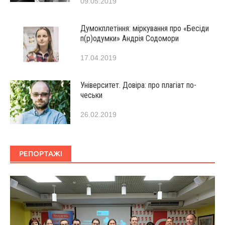
09.05.2019
Думокплетіння: міркування про «Бесіди
п(р)одумки» Андрія Содомори
17.04.2019
Університет. Довіра: про плагіат по-
чеськи
26.02.2019
РЕПОРТАЖІ