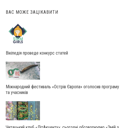
ВАС МОЖЕ ЗАЦІКАВИТИ
Вікіпедія проведе конкурс статей
Міжнародний фестиваль «Острів Європа» оголосив програму
та учасників
Читацький клуб «ЛітАкценту»: сьогодні обговорюємо «Змій з