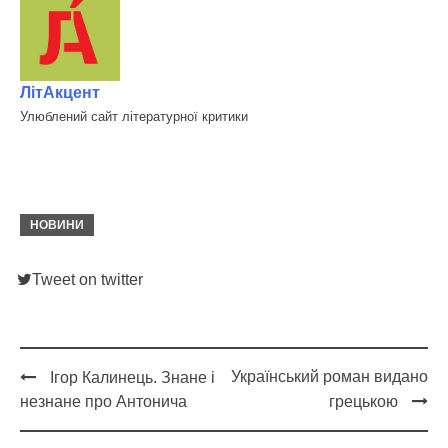
ЛітАкцент
Улюблений сайт літературної критики
НОВИНИ
Tweet on twitter
Український роман видано
Ігор Калинець. Знане і
Post
незнане про Антонича
грецькою
navigation