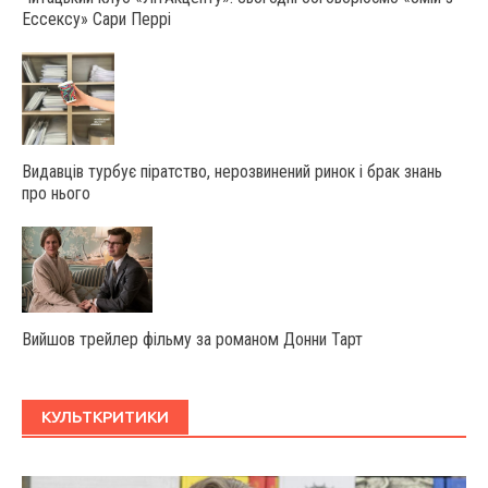
Ессексу» Сари Перрі
Видавців турбує піратство, нерозвинений ринок і брак знань
про нього
Вийшов трейлер фільму за романом Донни Тарт
КУЛЬТКРИТИКИ