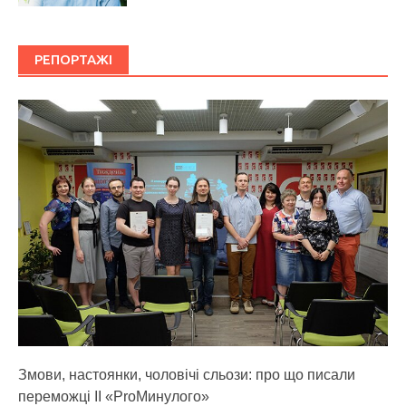
РЕПОРТАЖІ
Змови, настоянки, чоловічі сльози: про що писали
переможці ІІ «ProМинулого»