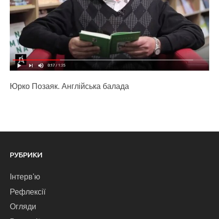
Юрко Позаяк. Англійська балада
РУБРИКИ
Інтерв'ю
Рефлексії
Огляди