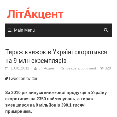
Skip
to
content
Main Menu
Тираж книжок в Україні скоротився
на 9 млн екземплярів
10.01.2011
ЛітАкцент
Leave a comment
828
Tweet on twitter
За 2010 рік випуск книжкової продукції в Україну
скоротився на 2350 найменувань, а тираж
зменшився на 9 мільйонів 390,1 тисячі
примірників.