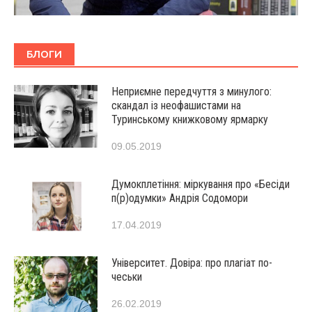
БЛОГИ
Неприємне передчуття з минулого:
скандал із неофашистами на
Туринському книжковому ярмарку
09.05.2019
Думокплетіння: міркування про «Бесіди
п(р)одумки» Андрія Содомори
17.04.2019
Університет. Довіра: про плагіат по-
чеськи
26.02.2019