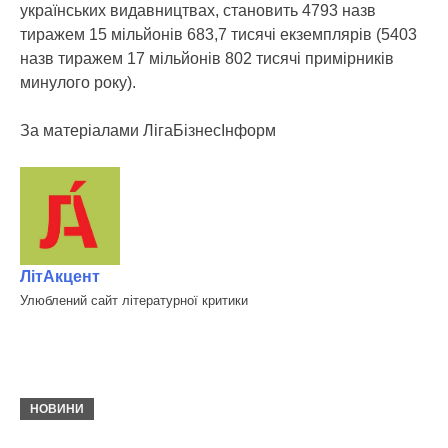
українських видавництвах, становить 4793 назв
тиражем 15 мільйонів 683,7 тисячі екземплярів (5403
назв тиражем 17 мільйонів 802 тисячі примірників
минулого року).
За матеріалами ЛігаБiзнесIнформ
ЛітАкцент
Улюблений сайт літературної критики
НОВИНИ