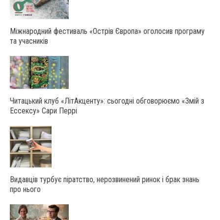
Міжнародний фестиваль «Острів Європа» оголосив програму
та учасників
Читацький клуб «ЛітАкценту»: сьогодні обговорюємо «Змій з
Ессексу» Сари Перрі
Видавців турбує піратство, нерозвинений ринок і брак знань
про нього