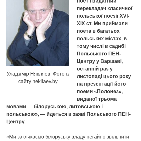
поет і видатний
перекладач класичної
польської поезії XVI-
XIX ст. Ми приймали
поета в багатьох
польських містах, в
тому числі в садибі
Польського ПЕН-
Центру у Варшаві,
останній раз у
Уладзімір Някляев. Фото із
листопаді цього року
сайту nekliaev.by
на презентації його
поеми «Полонез»,
виданої трьома
мовами — білоруською, литовською і
польською», — йдеться в заяві Польського ПЕН-
Центру.
«Ми закликаємо білоруську владу негайно звільнити