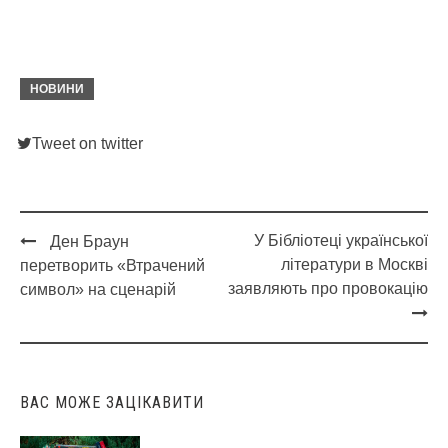
НОВИНИ
Tweet on twitter
У Бібліотеці української
Ден Браун
Post
літератури в Москві
перетворить «Втрачений
navigation
заявляють про провокацію
символ» на сценарій
ВАС МОЖЕ ЗАЦІКАВИТИ