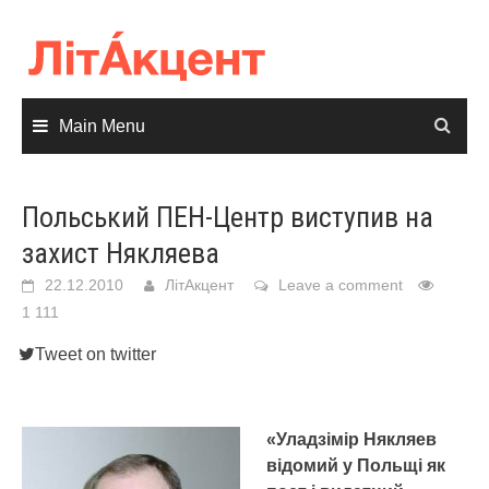
Skip
to
content
Main Menu
Польський ПЕН-Центр виступив на
захист Някляева
22.12.2010
ЛітАкцент
Leave a comment
1 111
Tweet on twitter
«Уладзімір Някляев
відомий у Польщі як