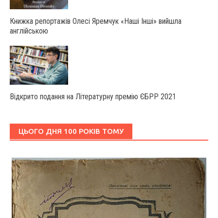
Книжка репортажів Олесі Яремчук «Наші Інші» вийшла
англійською
Відкрито подання на Літературну премію ЄБРР 2021
ЦЬОГО ДНЯ 100 РОКІВ ТОМУ