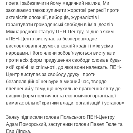
поета і забезпечити йому медичний нагляд. Ми
закликаємо також зупинити жорстокі репресії проти
активістів опозиції, виборців, журналістів і
гарантувати громадянські свободи в ім’я ідеалів
Міжнародного статуту ПЕН-Центру, згідно з яким
«ПЕН-Центр виступає за безперешкодне
висловлювання думок в кожній країні і між усіма
народами, і його члени зобов’язуються виступати
проти всіх форм придушення свободи слова в будь-
якій країні чи спільноті, до якої вони належать. ПЕН-
Центр виступає за свободу друку і проти
безапеляційної цензури в мирний час, твердо
впевнений у тому, що неухильне прагнення світу до
вищих форм політичної та економічної організації
вимагає вільної критики влади, організацій і установ».
Заяву підписали голова Польського ПЕН-Центру
Адам Поморський, заступники голови Павел Гюле та
Ева Ліпска.