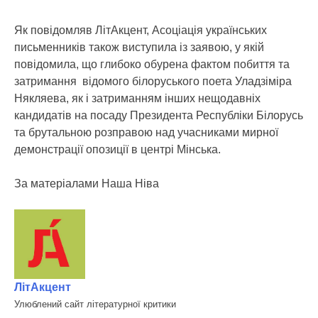
Як повідомляв ЛітАкцент, Асоціація українських
письменників також виступила із заявою, у якій
повідомила, що глибоко обурена фактом побиття та
затримання відомого білоруського поета Уладзіміра
Някляева, як і затриманням інших нещодавніх
кандидатів на посаду Президента Республіки Білорусь
та брутальною розправою над учасниками мирної
демонстрації опозиції в центрі Мінська.
За матеріалами Наша Ніва
ЛітАкцент
Улюблений сайт літературної критики