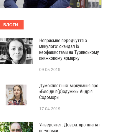
БЛОГИ
Неприємне передчуття з
минулого: скандал із
неофашистами на Туринському
книжковому ярмарку
09.05.2019
Думокплетіння: міркування про
«Бесіди п(р)одумки» Андрія
Содомори
17.04.2019
Університет. Довіра: про плагіат
по-чеськи