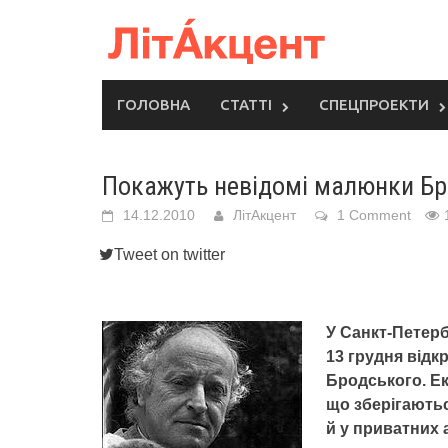
Skip
to
content
ГОЛОВНА
СТАТТІ
СПЕЦПРОЕКТИ
Покажуть невідомі малюнки Бр
14.12.2010
ЛітАкцент
1 Comment
Tweet on twitter
У Санкт-Петербу
13 грудня від
Бродського. Е
що зберігають
й у приватних 