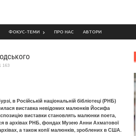
ФОКУС-ТЕМИ
ПРО НАС
АВТОРИ
одського
1 163
рзі, в Російській національній бібліотеці (РНБ)
крилася виставка невідомих малюнків Йосифа
кспозицію виставки становлять малюнки поета,
ся в архівах РНБ, фондах Музею Анни Ахматової
архівах, а також копії малюнків, зроблених в США.