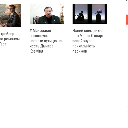
У Миколаєві
Новий спектакль
 трейлер
пропонують
про Марію Стюарт
 за романом
назвати вулицю на
завойовує
Тарт
честь Дмитра
прихильність
Креміня
парижан