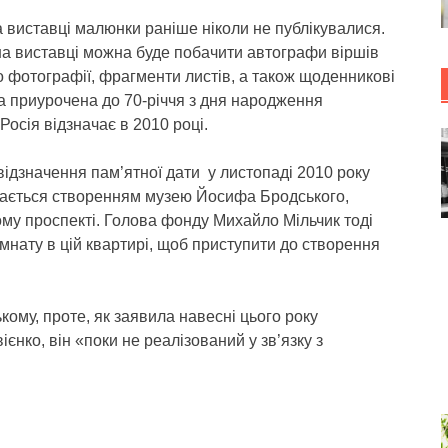
 виставці малюнки раніше ніколи не публікувалися.
на виставці можна буде побачити автографи віршів
о фотографії, фрагменти листів, а також щоденникові
а приурочена до 70-річчя з дня народження
Росія відзначає в 2010 році.
відзначення пам’ятної дати у листопаді 2010 року
мається створенням музею Йосифа Бродського,
ому проспекті. Голова фонду Михайло Мільчик тоді
мнату в цій квартирі, щоб приступити до створення
ому, проте, як заявила навесні цього року
нко, він «поки не реалізований у зв’язку з