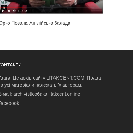
Юрко Позаяк. Англійська балада
КОНТАКТИ
Увага! Це архів сайту LITAKCENT.COM. Права
на усі матеріали належать їх авторам.
-маіl: archivist[собака]litakcent.online
Facebook