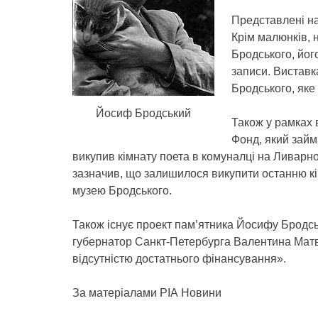
Представлені на
Крім малюнків, 
Бродського, йог
записи. Виставк
Бродського, яке 
Йосиф Бродський
Також у рамках 
Фонд, який зай
викупив кімнату поета в комуналці на Ливарн
зазначив, що залишилося викупити останню кі
музею Бродського.
Також існує проект пам’ятника Йосифу Бродськ
губернатор Санкт-Петербурга Валентина Матвіє
відсутністю достатнього фінансування».
За матеріалами РІА Новини