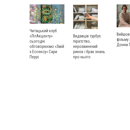
Читацький клуб
Вийшов
«ЛітАкценту»:
Видавців турбує
фільму
сьогодні
піратство,
Донни 
обговорюємо «Змій
нерозвинений
з Ессексу» Сари
ринок і брак знань
Перрі
про нього