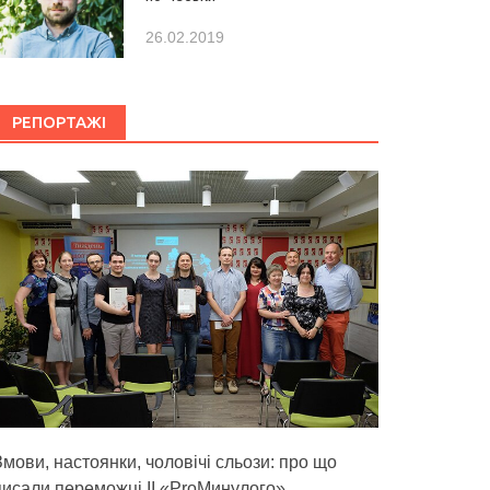
26.02.2019
РЕПОРТАЖІ
Змови, настоянки, чоловічі сльози: про що
писали переможці ІІ «ProМинулого»