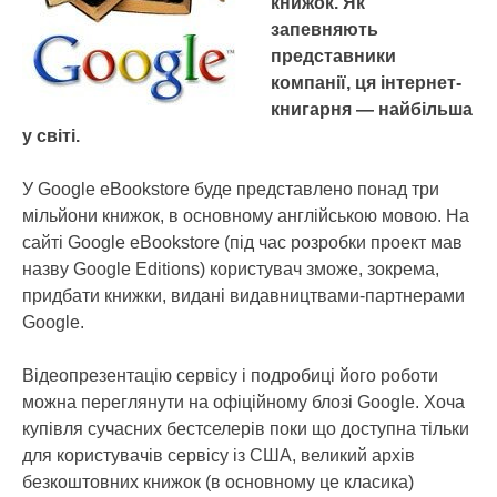
книжок. Як
запевняють
представники
компанії, ця інтернет-
книгарня — найбільша
у світі.
У Google eBookstore буде представлено понад три
мільйони книжок, в основному англійською мовою. На
сайті Google eBookstore (під час розробки проект мав
назву Google Editions) користувач зможе, зокрема,
придбати книжки, видані видавництвами-партнерами
Google.
Відеопрезентацію сервісу і подробиці його роботи
можна переглянути на офіційному блозі Google. Хоча
купівля сучасних бестселерів поки що доступна тільки
для користувачів сервісу із США, великий архів
безкоштовних книжок (в основному це класика)