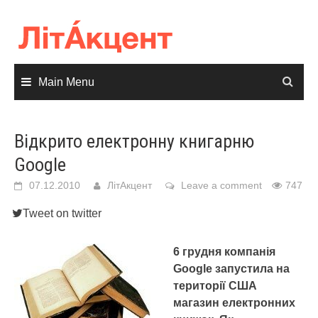
Skip
to
content
Main Menu
Відкрито електронну книгарню
Google
07.12.2010
ЛітАкцент
Leave a comment
747
Tweet on twitter
6 грудня компанія
Google запустила на
території США
магазин електронних