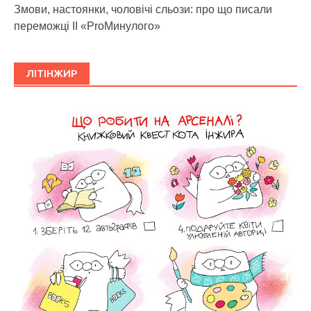
Змови, настоянки, чоловічі сльози: про що писали
переможці ІІ «ProМинулого»
ЛІТІНЖИР