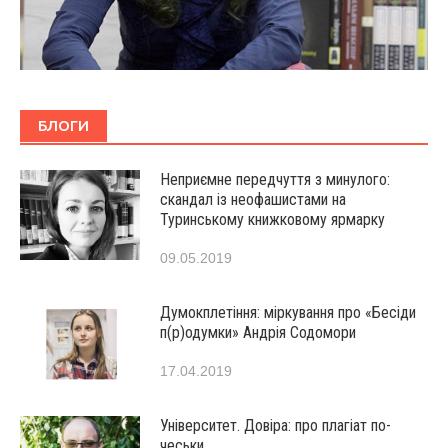
БЛОГИ
Неприємне передчуття з минулого:
скандал із неофашистами на
Туринському книжковому ярмарку
09.05.2019
Думокплетіння: міркування про «Бесіди
п(р)одумки» Андрія Содомори
17.04.2019
Університет. Довіра: про плагіат по-
чеськи