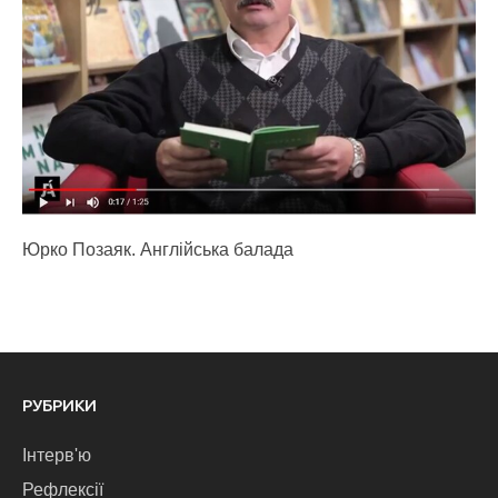
Юрко Позаяк. Англійська балада
РУБРИКИ
Інтерв'ю
Рефлексії