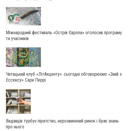
Міжнародний фестиваль «Острів Європа» оголосив програму
та учасників
Читацький клуб «ЛітАкценту»: сьогодні обговорюємо «Змій з
Ессексу» Сари Перрі
Видавців турбує піратство, нерозвинений ринок і брак знань
про нього