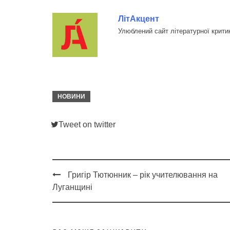
ЛітАкцент
Улюблений сайт літературної крити
НОВИНИ
Tweet on twitter
Григір Тютюнник – рік учителювання на
Post
Луганщині
navigation