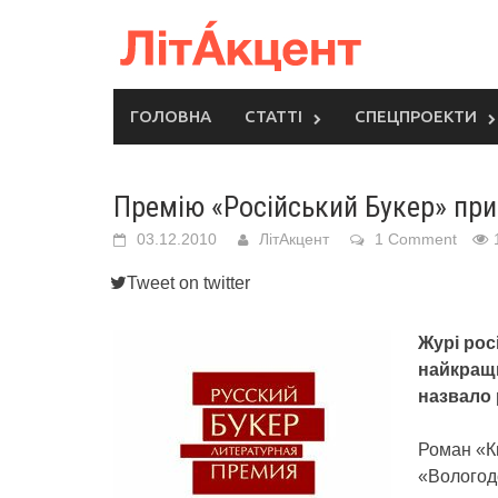
Skip
to
content
ГОЛОВНА
СТАТТІ
СПЕЦПРОЕКТИ
Премію «Російський Букер» при
03.12.2010
ЛітАкцент
1 Comment
Tweet on twitter
Журі рос
найкращ
назвало 
Роман «Кв
«Вологодс