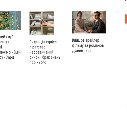
кий клуб
Вийшов трейлер
енту»:
Видавців турбує
фільму за романом
ні
піратство,
Донни Тарт
рюємо «Змій
нерозвинений
су» Сари
ринок і брак знань
про нього