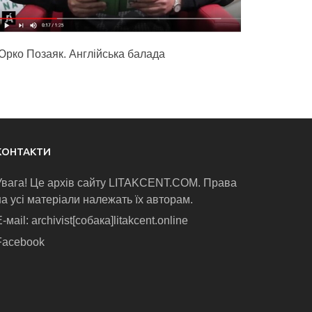
Юрко Позаяк. Англійська балада
КОНТАКТИ
Увага! Це архів сайту LITAKCENT.COM. Права
на усі матеріали належать їх авторам.
-маіl: archivist[собака]litakcent.online
Facebook