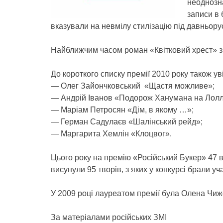
неоднозна
записи в 
вказували на невмілу стилізацію під давньорус
Найближчим часом роман «Квітковий хрест» з’
До короткого списку премії 2010 року також ув
— Олег Зайончковський «Щастя можливе»;
— Андрій Іванов «Подорож Ханумана на Лолл
— Маріам Петросян «Дім, в якому …»;
— Герман Садулаєв «Шалінський рейд»;
— Маргарита Хемлін «Клоцвог».
Цього року на премію «Російський Букер» 47 ви
висунули 95 творів, з яких у конкурсі брали уч
У 2009 році лауреатом премії була Олена Чиж
За матеріалами російських ЗМІ