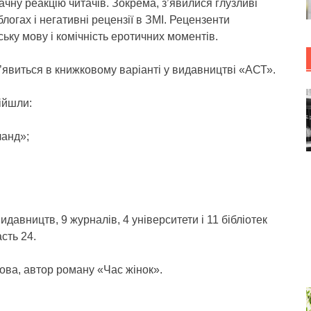
чну реакцію читачів. Зокрема, з’явилися глузливі
блогах і негативні рецензії в ЗМІ. Рецензенти
ьку мову і комічність еротичних моментів.
явиться в книжковому варіанті у видавництві «АСТ».
ійшли:
анд»;
давництв, 9 журналів, 4 університети і 11 бібліотек
асть 24.
ова, автор роману «Час жінок».