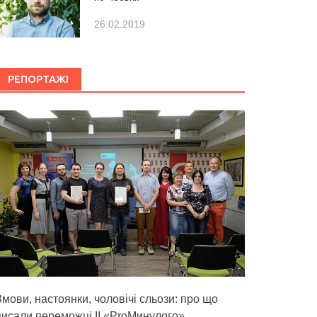
26.02.2019
РЕПОРТАЖІ
Змови, настоянки, чоловічі сльози: про що
писали переможці ІІ «ProМинулого»