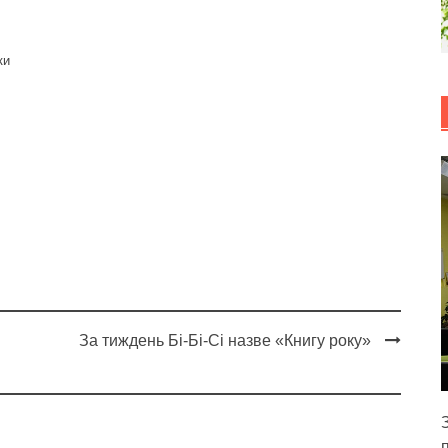
ки
За тиждень Бі-Бі-Сі назве «Книгу року»