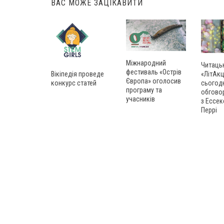
ВАС МОЖЕ ЗАЦІКАВИТИ
Міжнародний
Читаць
фестиваль «Острів
Вікіпедія проведе
«ЛітАкц
Європа» оголосив
конкурс статей
сьогод
програму та
обгово
учасників
з Ессек
Перрі