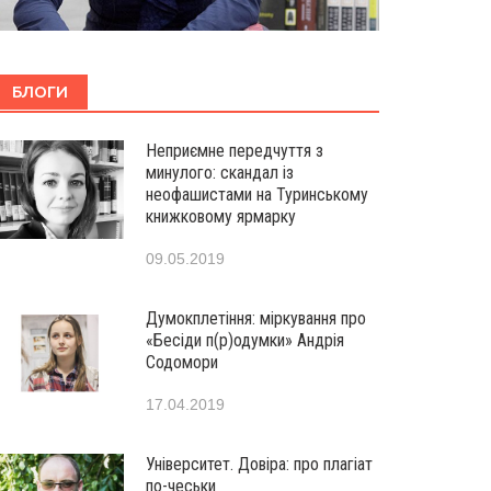
БЛОГИ
Неприємне передчуття з
минулого: скандал із
неофашистами на Туринському
книжковому ярмарку
09.05.2019
Думокплетіння: міркування про
«Бесіди п(р)одумки» Андрія
Содомори
17.04.2019
Університет. Довіра: про плагіат
по-чеськи