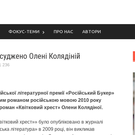
ФОКУС-ТЕМИ
ПРО НАС
АВТОРИ
суджено Олені Колядіній
1 236
ійської літературної премії «Російський Букер»
им романом російською мовою 2010 року
роман «Квітковий хрест» Олени Колядіної.
ітковий хрест»» було опубліковано в журналі
ька література» в 2009 році, він викликав