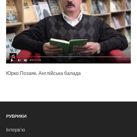
Юрко Позаяк. Англійська балада
РУБРИКИ
Інтерв'ю