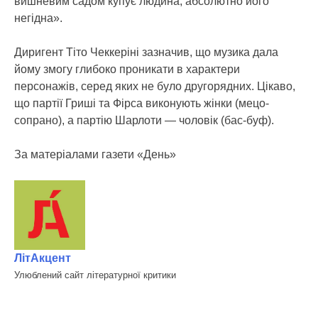
вишневим садом купує людина, абсолютно його
негідна».
Диригент Тіто Чеккеріні зазначив, що музика дала
йому змогу глибоко проникати в характери
персонажів, серед яких не було другорядних. Цікаво,
що партії Гриші та Фірса виконують жінки (мецо-
сопрано), а партію Шарлоти — чоловік (бас-буф).
За матеріалами газети «День»
ЛітАкцент
Улюблений сайт літературної критики