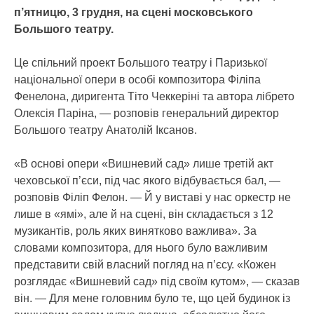
п’ятницю, 3 грудня, на сцені московського
Большого театру.
Це спільний проект Большого театру і Паризької
національної опери в особі композитора Філіпа
Фенелона, диригента Тіто Чеккеріні та автора лібрето
Олексія Паріна, — розповів генеральний директор
Большого театру Анатолій Іксанов.
«В основі опери «Вишневий сад» лише третій акт
чеховської п’єси, під час якого відбувається бал, —
розповів Філіп Фелон. — Й у виставі у нас оркестр не
лише в «ямі», але й на сцені, він складається з 12
музикантів, роль яких винятково важлива». За
словами композитора, для нього було важливим
представити свій власний погляд на п’єсу. «Кожен
розглядає «Вишневий сад» під своїм кутом», — сказав
він. — Для мене головним було те, що цей будинок із