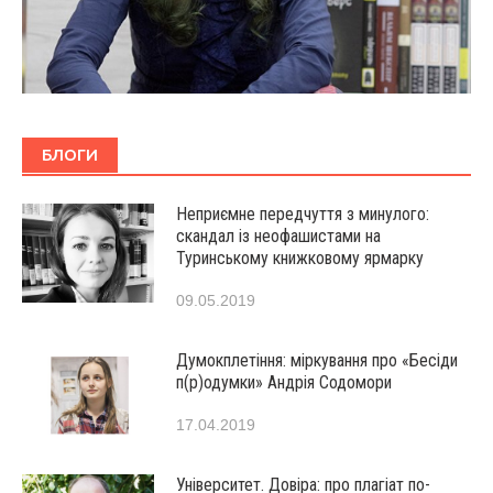
БЛОГИ
Неприємне передчуття з минулого:
скандал із неофашистами на
Туринському книжковому ярмарку
09.05.2019
Думокплетіння: міркування про «Бесіди
п(р)одумки» Андрія Содомори
17.04.2019
Університет. Довіра: про плагіат по-