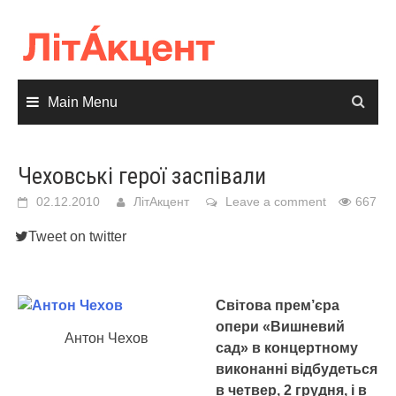
Skip
to
content
Main Menu
Чеховські герої заспівали
02.12.2010
ЛітАкцент
Leave a comment
667
Tweet on twitter
Світова прем’єра
опери «Вишневий
Антон Чехов
сад» в концертному
виконанні відбудеться
в четвер, 2 грудня, і в