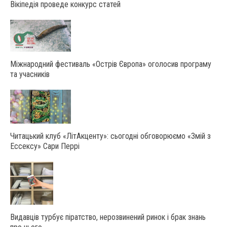
Вікіпедія проведе конкурс статей
Міжнародний фестиваль «Острів Європа» оголосив програму
та учасників
Читацький клуб «ЛітАкценту»: сьогодні обговорюємо «Змій з
Ессексу» Сари Перрі
Видавців турбує піратство, нерозвинений ринок і брак знань