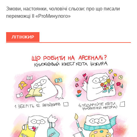
Змови, настоянки, чоловічі сльози: про що писали
переможці ІІ «ProМинулого»
ЛІТІНЖИР