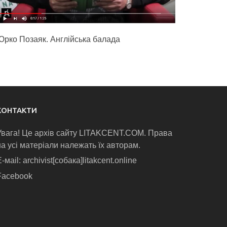
Юрко Позаяк. Англійська балада
КОНТАКТИ
Увага! Це архів сайту LITAKCENT.COM. Права
на усі матеріали належать їх авторам.
-маіl: archivist[собака]litakcent.online
Facebook