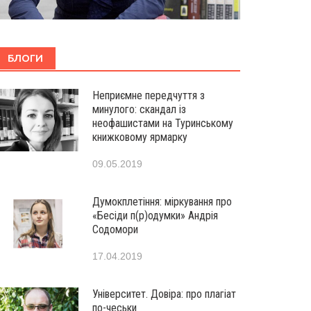
БЛОГИ
Неприємне передчуття з
минулого: скандал із
неофашистами на Туринському
книжковому ярмарку
09.05.2019
Думокплетіння: міркування про
«Бесіди п(р)одумки» Андрія
Содомори
17.04.2019
Університет. Довіра: про плагіат
по-чеськи