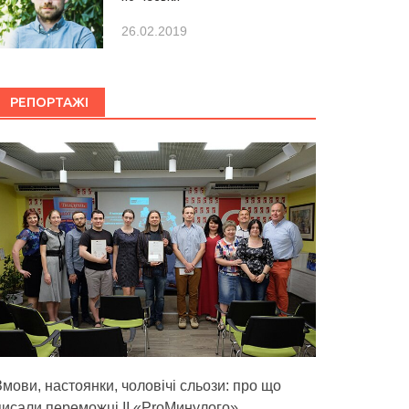
26.02.2019
РЕПОРТАЖІ
Змови, настоянки, чоловічі сльози: про що
писали переможці ІІ «ProМинулого»