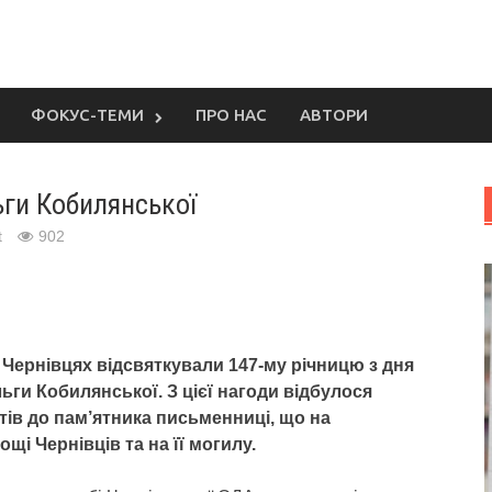
ФОКУС-ТЕМИ
ПРО НАС
АВТОРИ
ьги Кобилянської
t
902
 Чернівцях відсвяткували 147-му річницю з дня
ги Кобилянської. З цієї нагоди відбулося
тів до пам’ятника письменниці, що на
щі Чернівців та на її могилу.