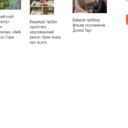
кий клуб
Вийшов трейлер
енту»:
Видавців турбує
фільму за романом
ні
піратство,
Донни Тарт
рюємо «Змій
нерозвинений
су» Сари
ринок і брак знань
про нього