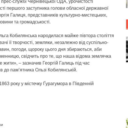
 прес-службі Чернівецької ОДА, урочистості
асті першого заступника голови обласної державної
еоргія Галиця, представників культурно-мистецьких,
ковини та громадськості.
льга Кобилянська народилася майже півтора століття
вачі її творчості, земляки, незалежно від суспільно-
авин, погоди, щороку цього дня збираються, аби
енницю, свідчить про те, що наша відома землячка
е жити», – зазначив Георгій Галиць під час
ів до пам’ятника Ользі Кобилянській.
863 року у містечку Ґурагумора в Південній
ки