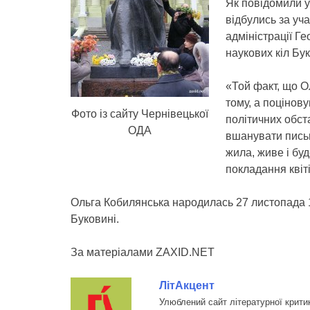
Як повідомили у
відбулись за уч
адміністрації Г
наукових кіл Бу
«Той факт, що О
тому, а поцінову
Фото із сайту Чернівецької
політичних обст
ОДА
вшанувати письм
жила, живе і буд
покладання квіт
Ольга Кобилянська народилась 27 листопада 1
Буковині.
За матеріалами ZAXID.NET
ЛітАкцент
Улюблений сайт літературної крити