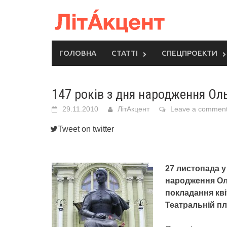
Skip
to
content
ГОЛОВНА
СТАТТІ
СПЕЦПРОЕКТИ
147 років з дня народження Ол
29.11.2010
ЛітАкцент
Leave a commen
Tweet on twitter
27 листопада у
народження Оль
покладання кві
Театральній пло