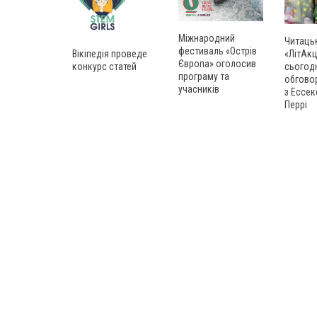
Міжнародний
Читаць
фестиваль «Острів
Вікіпедія проведе
«ЛітАкц
Європа» оголосив
конкурс статей
сьогод
програму та
обгово
учасників
з Ессек
Перрі