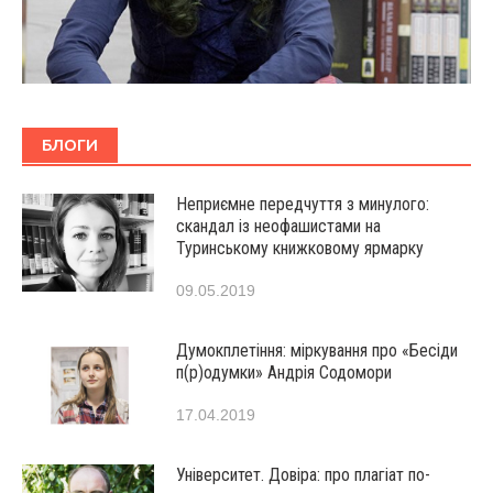
БЛОГИ
Неприємне передчуття з минулого:
скандал із неофашистами на
Туринському книжковому ярмарку
09.05.2019
Думокплетіння: міркування про «Бесіди
п(р)одумки» Андрія Содомори
17.04.2019
Університет. Довіра: про плагіат по-