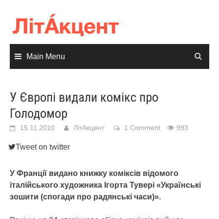
Skip
to
content
Main Menu
У Європі видали комікс про
Голодомор
15.11.2010
ЛітАкцент
1 Comment
993
Tweet on twitter
У Франції видано книжку коміксів відомого
італійського художника Ігорта Тувері «Українські
зошити (спогади про радянські часи)».