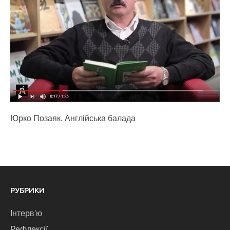
Юрко Позаяк. Англійська балада
РУБРИКИ
Інтерв'ю
Рефлексії