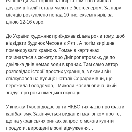
Раніше ця 24-сторінкова збірка коміксів вийшла
друком в Італії і стала мало не бестселером. За пару
місяців розкуплено понад 10 тис. екземплярів за
ціною 12-16 євро.
До України художник приїжджав кілька років тому, щоб
відвідати будинок Чехова в Ялті. А потім вирішив
помандрувати країною. Роман в картинках
починається з сюжету про Дніпропетровськ, де по
декілька днів немає води в кранах. Там само автор
розповідає історії простих українців, з якими він
спілкувався на вулиці: Наталії Серафимівни, що
пережила Голодомор, і Миколи Васильовича, який
згадує про роки німецької окупації.
У книжку Тувері додає звіти НКВС тих часів про факти
канібалізму. Закінчується видання малюнком про те,
що на українських ринках запросто можна купити
продукти, вирощені в зоні відчуження…