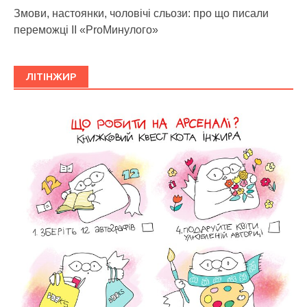
Змови, настоянки, чоловічі сльози: про що писали
переможці ІІ «ProМинулого»
ЛІТІНЖИР