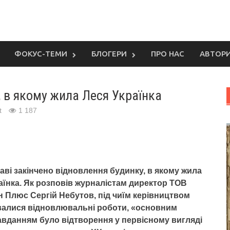
ФОКУС-ТЕМИ
БЛОГЕРИ
ПРО НАС
АВТОР
, в якому жила Леся Українка
t
1 187
аві закінчено відновлення будинку, в якому жила
аїнка. Як розповів журналістам директор ТОВ
 Плюс Сергій Небутов, під чиїм керівництвом
валися відновлювальні роботи, «основним
вданням було відтворення у первісному вигляді