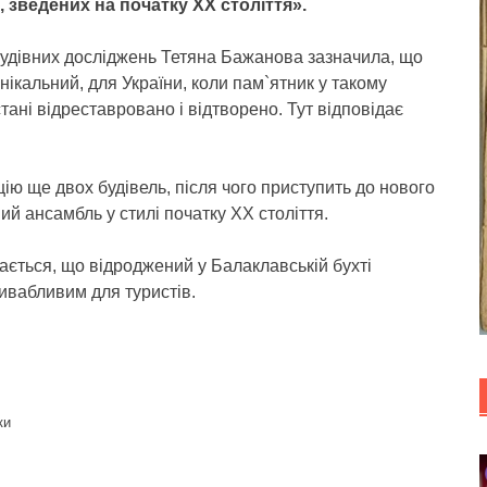
, зведених на початку XX століття».
будівних досліджень Тетяна Бажанова зазначила, що
нікальний, для України, коли пам`ятник у такому
стані відреставровано і відтворено. Тут відповідає
ю ще двох будівель, після чого приступить до нового
ий ансамбль у стилі початку XX століття.
вається, що відроджений у Балаклавській бухті
ривабливим для туристів.
ки