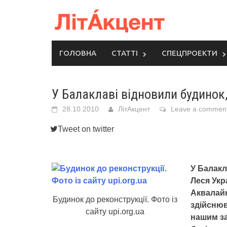
Skip
to
content
ГОЛОВНА
СТАТТІ
СПЕЦПРОЕКТИ
У Балаклаві відновили будинок
28.10.2010
ЛітАкцент
Leave a commen
Tweet on twitter
У Балакл
Леся Укр
Аквалайн
Будинок до реконструкції. Фото із
здійсню
сайту upi.org.ua
нашим за