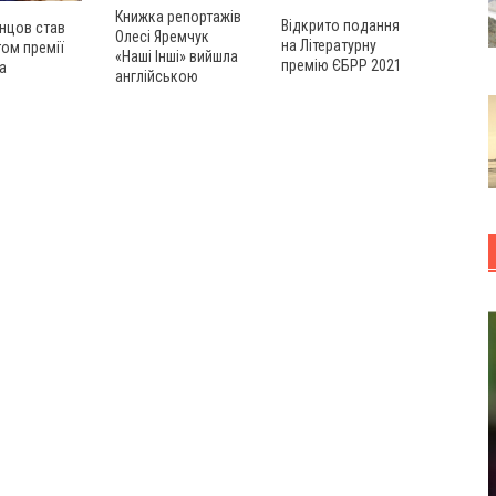
Книжка репортажів
Відкрито подання
нцов став
Олесі Яремчук
на Літературну
ом премії
«Наші Інші» вийшла
премію ЄБРР 2021
а
англійською