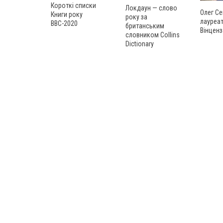
Короткі списки
Локдаун — слово
Олег Се
Книги року
року за
лауреат
ВВС-2020
британським
Вінценз
словником Collins
Dictionary