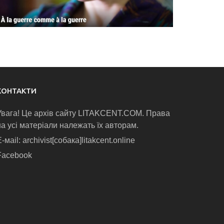
КОНТАКТИ
Увага! Це архів сайту LITAKCENT.COM. Права
на усі матеріали належать їх авторам.
-маіl: archivist[собака]litakcent.online
Facebook