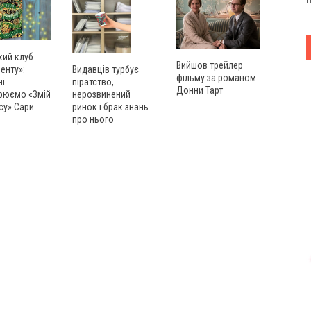
кий клуб
Вийшов трейлер
енту»:
Видавців турбує
фільму за романом
ні
піратство,
Донни Тарт
рюємо «Змій
нерозвинений
су» Сари
ринок і брак знань
про нього