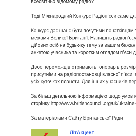
всесвітньо відомому радіо?
Тоді Міжнародний Конкурс Радіоп’єси саме дл
Конкурс дає шанс бути почутими початківцям
межами Великої Британії. Напишіть радіоп’єсу
дійових осіб на будь-яку тему за вашим бажан
анкетою учасника та коротким оглядом п’єси д
Двоє переможців отримають гонорар в розмірі
присутніми на радіопостановці власної п’єси,
усіх куточках планети. Для інших учасників п
За більш детальною інформацією щодо умов ко
сторінку http://www.britishcouncil.org/uk/ukraine
За матеріалами Сайту Британської Ради
ЛітАкцент