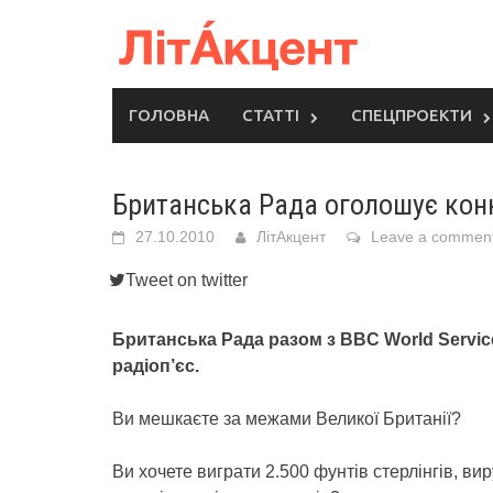
Skip
to
content
ГОЛОВНА
СТАТТІ
СПЕЦПРОЕКТИ
Британська Рада оголошує конк
27.10.2010
ЛітАкцент
Leave a commen
Tweet on twitter
Британська Рада разом з BBC World Servi
радіоп’єс.
Ви мешкаєте за межами Великої Британії?
Ви хочете виграти 2.500 фунтів стерлінгів, ви