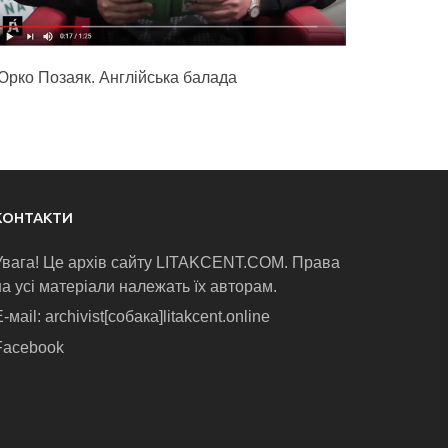
Юрко Позаяк. Англійська балада
КОНТАКТИ
Увага! Це архів сайту LITAKCENT.COM. Права
на усі матеріали належать їх авторам.
-маіl: archivist[собака]litakcent.online
Facebook