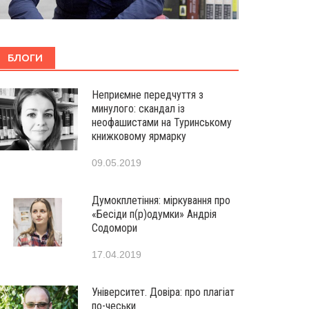
БЛОГИ
Неприємне передчуття з
минулого: скандал із
неофашистами на Туринському
книжковому ярмарку
09.05.2019
Думокплетіння: міркування про
«Бесіди п(р)одумки» Андрія
Содомори
17.04.2019
Університет. Довіра: про плагіат
по-чеськи