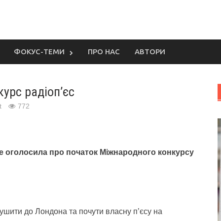
ФОКУС-ТЕМИ
ПРО НАС
АВТОРИ
урс радіоп’єс
t
772
ce оголосила про початок Міжнародного конкурсу
рушити до Лондона та почути власну п’єсу на