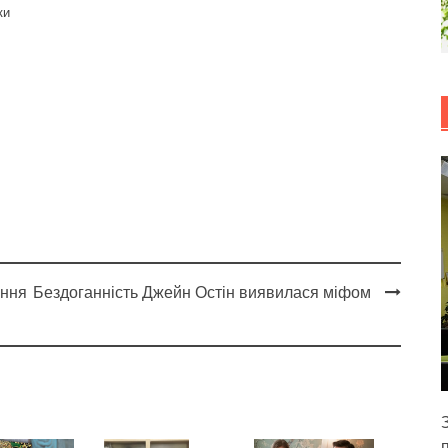
ки
ення
Бездоганність Джейн Остін виявилася міфом