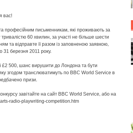
я вас!
 та професійним письменникам, які проживають за
 тривалістю 60 хвилин, за участі не більше шести
ням та відправте її разом із заповненою заявкою,
о 31 березня 2011 року.
 £2 500, шанс вирушити до Лондона та бути
 яку згодом транслюватимуть по BBC World Service в
ередбачено призи.
нкурсу завітайте на сайт BBC World Service, або на
-arts-radio-playwriting-competition.htm