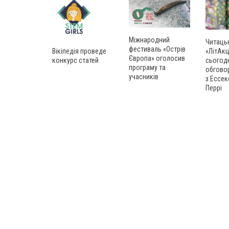
Міжнародний
Читаць
фестиваль «Острів
Вікіпедія проведе
«ЛітАкц
Європа» оголосив
конкурс статей
сьогод
програму та
обгово
учасників
з Ессек
Перрі