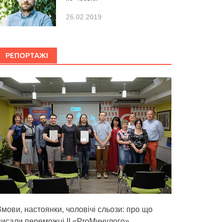
26.02.2019
РЕПОРТАЖІ
Змови, настоянки, чоловічі сльози: про що
писали переможці ІІ «ProМинулого»