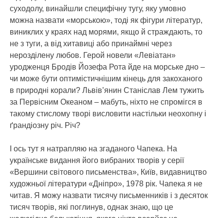
суходолу, винайшли специфічну тугу, яку умовно
можна назвати «морською», тоді як фігури літератур,
виниклих у краях над морями, якщо й страждають, то
не з туги, а від хитавиці або принаймні через
нерозділену любов. Герой новели «Левіатан»
уродженця Бродів Йозефа Рота йде на морське дно –
чи може бути оптимістичнішим кінець для закоханого
в природні корали? Львів’янин Станіслав Лем тужить
за Первісним Океаном – мабуть, ніхто не спромігся в
такому стислому творі висловити настільки неохопну і
ґрандіозну річ. Річ?
І ось тут я натрапляю на згаданого Чапека. На
українське видання його вибраних творів у серії
«Вершини світового письменства», Київ, видавництво
художньої літератури «Дніпро», 1978 рік. Чапека я не
читав. Я можу назвати тисячу письменників і з десяток
тисяч творів, які поглинув, однак знаю, що це