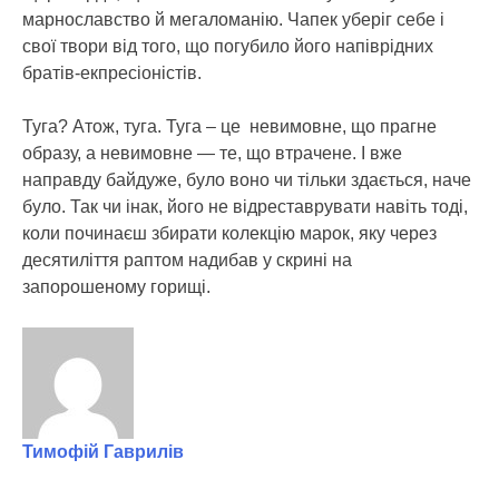
марнославство й мегаломанію. Чапек уберіг себе і
свої твори від того, що погубило його напіврідних
братів-екпресіоністів.
Туга? Атож, туга. Туга – це невимовне, що прагне
образу, а невимовне — те, що втрачене. І вже
направду байдуже, було воно чи тільки здається, наче
було. Так чи інак, його не відреставрувати навіть тоді,
коли починаєш збирати колекцію марок, яку через
десятиліття раптом надибав у скрині на
запорошеному горищі.
Тимофій Гаврилів