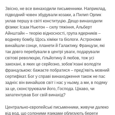
Звісно, не все винаходили письменники. Наприклад,
підводний човен збудували козаки, а Пилип Орлик
уклав першу в світі конституцію. Дещо винаходили
фізики: Ісаак Ньютон – силу тяжіння, Альберт
Айнштайн – теорію відносності, група ядерників –
водневу бомбу. Щось хіміки та біологи. Астрономи
винайшли сонце, планети й Галактику. Французи, які
так довго перебували в центрі уваги, подарували
світові революцію, ґільйотину й любов, тож усі
закохані, в яких це серйозно, зобов’язані володіти
французькою: бажаєте побратися – пред’явіть мовний
сертифікат. Бог у справі винаходження також не пас
задніх: він винайшов світ і нас у ньому, а ми, в подяку
за це, сконструювали його, Господа. Цікаво, чи
запатентував Бог свій винахід?
Центрально-європейські письменники, живучи далеко
від вод, що солоними язиками облизують береги