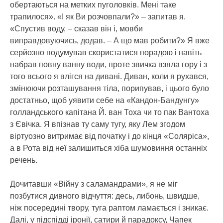
обертаються на метких пуголовків. Мені таке
трапилося». «І як Ви розчовпали?» – запитав я.
«Спустив воду, – сказав він і, мовби
виправдовуючись, додав. – А що мав робити?» Я вже
серйозно подумував скористатися порадою і навіть
набрав повну ванну води, проте звичка взяла гору і з
того всього я влігся на дивані. Диван, коли я рухався,
змінюючи розташування тіла, порипував, і цього було
достатньо, щоб уявити себе на «Кандон-Бандунгу»
голландського капітана Й. ван Тоха чи то пак Вантоха
з Євічка. Я впізнав ту саму тугу, яку Лем згодом
віртуозно витримає від початку і до кінця «Соляріса»,
а в Рота від неї залишиться хіба шумовиння останніх
речень.
Дочитавши «Війну з саламандрами», я не міг
позбутися дивного відчуття: десь, либонь, швидше,
ніж посередині твору, туга раптом ламається і зникає.
Далі, у підспідді іронії, сатири й парадоксу, Чапек