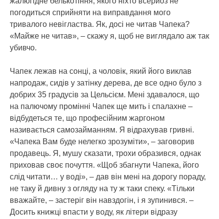
жалюгідне белькотіння, якого ніхто всерйоз не
погодиться сприйняти на виправдання мого
тривалого невігластва. Як, досі не читав Чапека?
«Майже не читав», – скажу я, щоб не виглядало аж так
убивчо.
Чапек лежав на сонці, а чоловік, який його виклав
напродаж, сидів у затінку дерева, де все одно було з
добрих 35 градусів за Цельсієм. Мені здавалося, що
на палючому промінні Чапек ще мить і спалахне –
відбудеться те, що професійним жаргоном
називається самозайманням. Я відрахував гривні.
«Чапека Вам буде нелегко зрозуміти», – заговорив
продавець. Я, мушу сказати, трохи образився, однак
приховав своє почуття. «Щоб збагнути Чапека, його
слід читати… у воді», – дав він мені на дорогу пораду,
не таку й дивну з огляду на ту ж таки спеку. «Тільки
вважайте, – застеріг він навздогін, і я зупинився. –
Досить книжці впасти у воду, як літери відразу