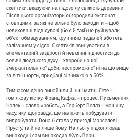
самим Леонардо да Вінчі. З велосипеда глузували
скептики, вказуючи на підозрілу свіжість деревини.
Після цього організатори обгородили експонат
стовпцями, за які не вільно було заходити – щоб
невиховані відвідувачі (бо є й такі) не руйнували
об’єкт обмацуванням, крутінням педалей або геть
залізанням у сідло. Скептиків звинуватили в
елементарній заздрості й невмінні піднестися до
величі людського духу – хвороби нашої
змеркантильнілої доби, неспроможної ні на що вище
за літні шорти, придбані зі знижкою в 50%.
Тимчасом дещо винайшли й інші митці. Ґете –
гомілкову кістку. Франц Кафка – процес. Письменник
Чапек – слово «робот», а Герберт Веллз – машину
часу, яку, щоправда, ще належить побудувати і
випробувати. Вона б стала у пригоді Марселеві
Прусту, та й не лише йому. На льоту підхоплював
винаходи і сам винаходив Жуль Верн.