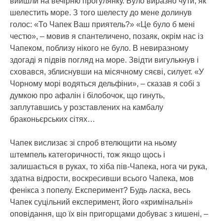
вийшли на вечірню прогулянку. Було виразно чути, як
шелестить море. З того шелесту до мене долинув
голос: «То Чапек Ваш приятель?» «Це було б мені
честю», – мовив я спантеличено, позаяк, окрім нас із
Чапеком, поблизу нікого не було. В невиразному
здогаді я підвів погляд на море. Звідти вигулькнув і
сховався, зблиснувши на місячному сяєві, силует. «У
Чорному морі водяться дельфіни», – сказав я собі з
думкою про афалін і білобочок, що гинуть,
заплутавшись у розставлених на камбалу
браконьєрських сітях…
Чапек вислизає зі спроб втелющити на ньому
штемпель категоричності, тож якщо щось і
залишається в руках, то хіба пів-Чапека, нога чи рука,
здатна відрости, воскресивши всього Чапека, мов
фенікса з попелу. Експеримент? Будь ласка, весь
Чапек суцільний експеримент, його «кримінальні»
оповідання, що їх він пригорщами добуває з кишені, –