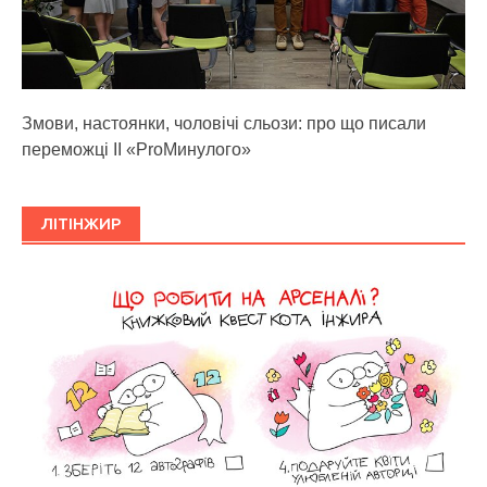
Змови, настоянки, чоловічі сльози: про що писали
переможці ІІ «ProМинулого»
ЛІТІНЖИР