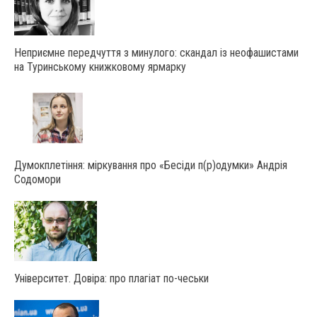
Неприємне передчуття з минулого: скандал із неофашистами
на Туринському книжковому ярмарку
Думокплетіння: міркування про «Бесіди п(р)одумки» Андрія
Содомори
Університет. Довіра: про плагіат по-чеськи