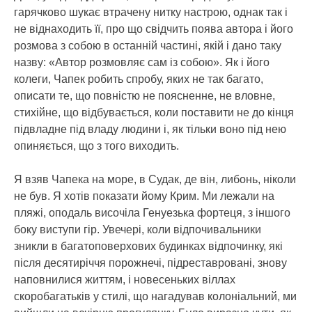
гарячково шукає втрачену нитку настрою, однак так і
не віднаходить її, про що свідчить поява автора і його
розмова з собою в останній частині, якій і дано таку
назву: «Автор розмовляє сам із собою». Як і його
колеги, Чапек робить спробу, яких не так багато,
описати те, що повністю не поясненне, не вловне,
стихійне, що відбувається, коли поставити не до кінця
підвладне під владу людини і, як тільки воно під нею
опиняється, що з того виходить.
Я взяв Чапека на море, в Судак, де він, либонь, ніколи
не був. Я хотів показати йому Крим. Ми лежали на
пляжі, оподаль височіла Генуезька фортеця, з іншого
боку виступи гір. Увечері, коли відпочивальники
зникли в багатоповерхових будинках відпочинку, які
після десятиріччя порожнечі, підреставровані, знову
наповнилися життям, і новесеньких віллах
скоробагатьків у стилі, що нагадував колоніальний, ми