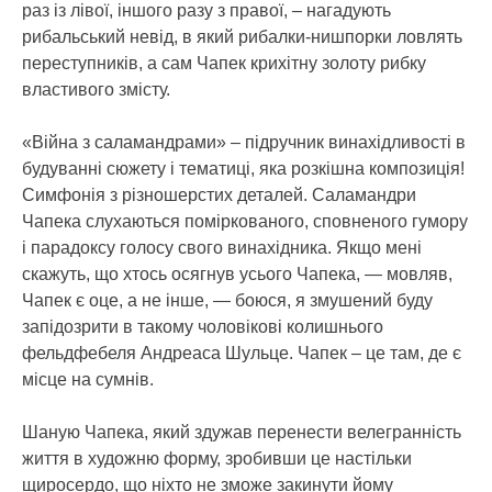
раз із лівої, іншого разу з правої, – нагадують
рибальський невід, в який рибалки-нишпорки ловлять
переступників, а сам Чапек крихітну золоту рибку
властивого змісту.
«Війна з саламандрами» – підручник винахідливості в
будуванні сюжету і тематиці, яка розкішна композиція!
Симфонія з різношерстих деталей. Саламандри
Чапека слухаються поміркованого, сповненого гумору
і парадоксу голосу свого винахідника. Якщо мені
скажуть, що хтось осягнув усього Чапека, — мовляв,
Чапек є оце, а не інше, — боюся, я змушений буду
запідозрити в такому чоловікові колишнього
фельдфебеля Андреаса Шульце. Чапек – це там, де є
місце на сумнів.
Шаную Чапека, який здужав перенести велегранність
життя в художню форму, зробивши це настільки
щиросердо, що ніхто не зможе закинути йому