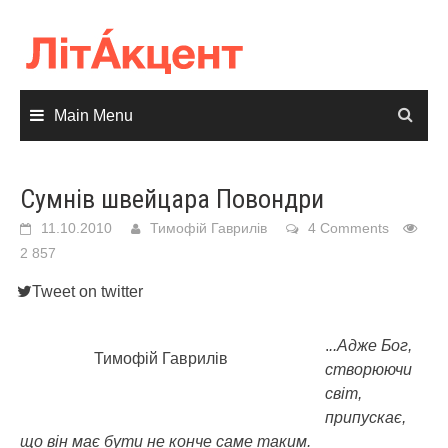
Skip
to
content
Main Menu
Сумнів швейцара Повондри
11.10.2010
Тимофій Гаврилів
4 Comments
2 857
Tweet on twitter
.
..Адже Бог,
Тимофій Гаврилів
створюючи
світ,
припускає,
що він має бути не конче саме таким.