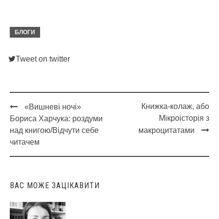
БЛОГИ
Tweet on twitter
Книжка-колаж, або
«Вишневі ночі»
Post
Мікроісторія з
Бориса Харчука: роздуми
navigation
над книгою/Відчути себе
макроцитатами
читачем
ВАС МОЖЕ ЗАЦІКАВИТИ