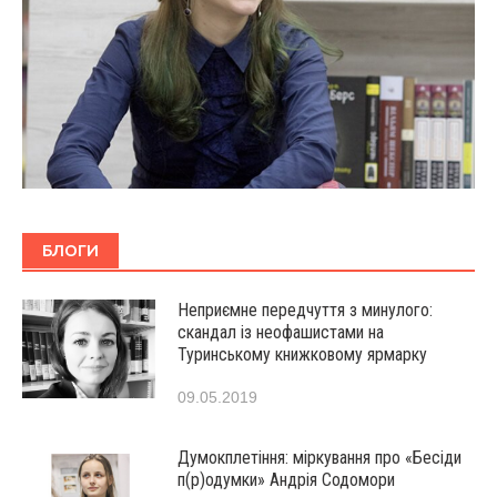
БЛОГИ
Неприємне передчуття з минулого:
скандал із неофашистами на
Туринському книжковому ярмарку
09.05.2019
Думокплетіння: міркування про «Бесіди
п(р)одумки» Андрія Содомори