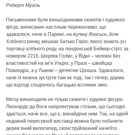
Роберт Музіль
Письменники були винахідниками сюжетів і художніх
фігур, виписаних настільки переконливо, що
здавалося, наче в Парижі, на вулиці Жюсьєн, біля
Хлібного ринку, мешкає батько Горіо, якого знають усі
торговці хлібного ряду, на лондонській Бейкер-стріт, за
номером 221б, Шерлок Голмс, у Відні – чоловік без
властивостей на ім’я Ульріх, у Празі – швейцар
Повондра, а у Львові – детектив Ціхоша. Здавалося,
наче їх можна зустріти там як тоді, так і тепер, дарма
що відтоді сподіялось багацько всіляких змін.
Митці винаходили не тільки сюжети і художні фігури.
Леонардо да Вінчі напроектував стільки, що сьогодні
здається, наче все, що є, винайдене ним. Так, на одній
недавній пересувній виставці можна було побачити
дерев’яний велосипед, сконструйований начебто