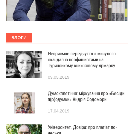
БЛОГИ
Неприємне передчуття з минулого:
скандал із неофашистами на
Туринському книжковому ярмарку
09.05.2019
Думокплетіння: міркування про «Бесіди
п(р)одумки» Андрія Содомори
17.04.2019
Університет. Довіра: про плагіат по-
чеськи