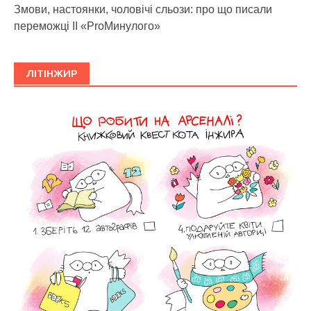
Змови, настоянки, чоловічі сльози: про що писали
переможці ІІ «ProМинулого»
ЛІТІНЖИР