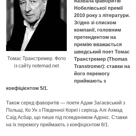
назвала фаворитів
Нобелівської премії
2010 року з літератури.
Згідно зі списком
компанії, головним
претендентом на
премію вважається
шведський поет Томас
Томас Транстремер. Фото
Транстремер (Thomas
із сайту notemad.net
Transtromer): ставки на
його перемогу
приймають з
коефіцієнтом 5/1.
Також серед фаворитів — поети Адам Загаєвський з
Польщі, Ко Ун з Південної Кореї і сирієць Алі Ахмад
Саїд Асбар, що пише під псевдонімом Адоніс. Ставки
на їх перемогу приймають з коефіцієнтом 8/1.