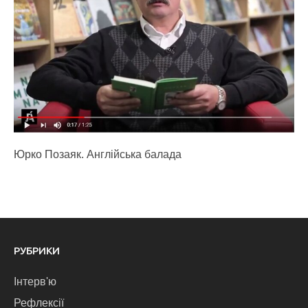
Юрко Позаяк. Англійська балада
РУБРИКИ
Інтерв'ю
Рефлексії