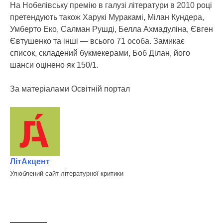
На Нобелівську премію в галузі літератури в 2010 році
претендують також Харукі Муракамі, Мілан Кундера,
Умберто Еко, Салман Рушді, Белла Ахмадуліна, Євген
Євтушенко та інші — всього 71 особа. Замикає
список, складений букмекерами, Боб Ділан, його
шанси оцінено як 150/1.
За матеріалами Освітній портал
ЛітАкцент
Улюблений сайт літературної критики