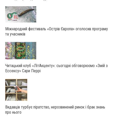
Міжнародний фестиваль «Острів Європа» оголосив програму
та учасників
Читацький клуб «ЛітАкценту»: сьогодні обговорюємо «Змій з
Ессексу» Сари Перрі
Видавців турбує піратство, нерозвинений ринок і брак знань
про нього