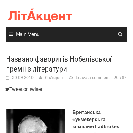
Skip
to
content
Main Menu
Названо фаворитів Нобелівської
премії з літератури
30.09.2010
ЛітАкцент
Leave a comment
767
Tweet on twitter
Британська
букмекерська
компанія Ladbrokes