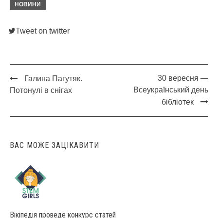
НОВИНИ
Tweet on twitter
30 вересня —
Галина Пагутяк.
Post
Всеукраїнський день
Потонулі в снігах
navigation
бібліотек
ВАС МОЖЕ ЗАЦІКАВИТИ
Вікіпедія проведе конкурс статей