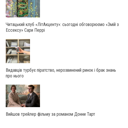
Читацький клуб «ЛітАкценту»: сьогодні обговорюємо «Змій з
Ессексу» Сари Перрі
Видавців турбує піратство, нерозвинений ринок і брак знань
про нього
Вийшов трейлер фільму за романом Донни Тарт