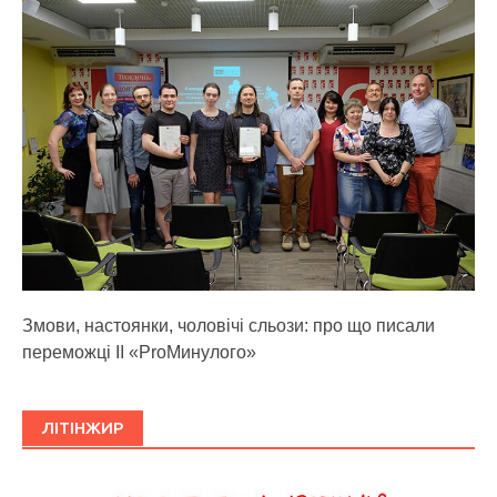
Змови, настоянки, чоловічі сльози: про що писали
переможці ІІ «ProМинулого»
ЛІТІНЖИР