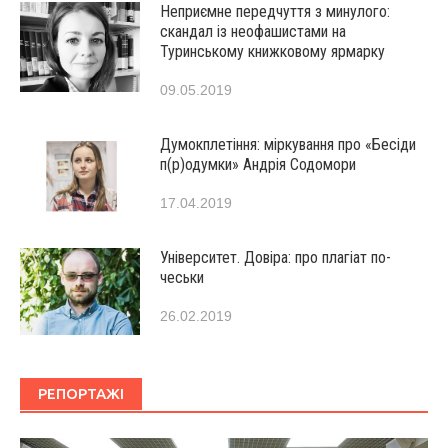
Неприємне передчуття з минулого:
скандал із неофашистами на
Туринському книжковому ярмарку
09.05.2019
Думокплетіння: міркування про «Бесіди
п(р)одумки» Андрія Содомори
17.04.2019
Університет. Довіра: про плагіат по-
чеськи
26.02.2019
РЕПОРТАЖІ