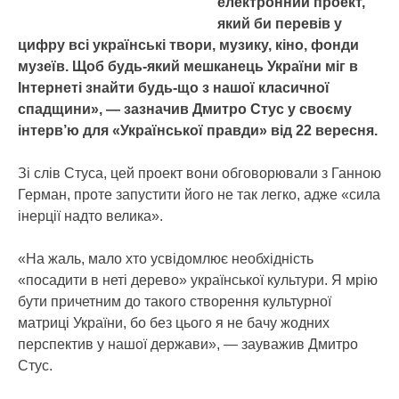
електронний проект,
який би перевів у
цифру всі українські твори, музику, кіно, фонди
музеїв. Щоб будь-який мешканець України міг в
Інтернеті знайти будь-що з нашої класичної
спадщини», — зазначив Дмитро Стус у своєму
інтерв’ю для «Української правди» від 22 вересня.
Зі слів Стуса, цей проект вони обговорювали з Ганною
Герман, проте запустити його не так легко, адже «сила
інерції надто велика».
«На жаль, мало хто усвідомлює необхідність
«посадити в неті дерево» української культури. Я мрію
бути причетним до такого створення культурної
матриці України, бо без цього я не бачу жодних
перспектив у нашої держави», — зауважив Дмитро
Стус.