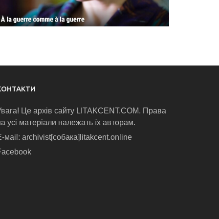
КОНТАКТИ
Увага! Це архів сайту LITAKCENT.COM. Права
на усі матеріали належать їх авторам.
-маіl: archivist[собака]litakcent.online
Facebook