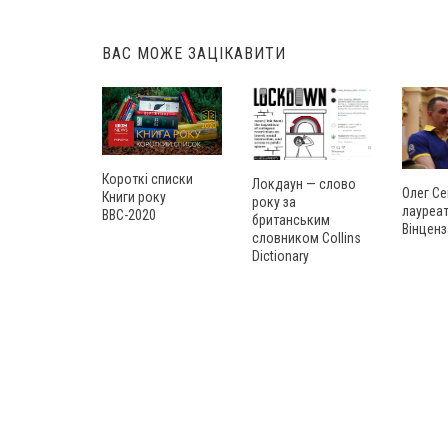
ВАС МОЖЕ ЗАЦІКАВИТИ
Короткі списки
Локдаун — слово
Олег Се
Книги року
року за
лауреат
ВВС-2020
британським
Вінценз
словником Collins
Dictionary