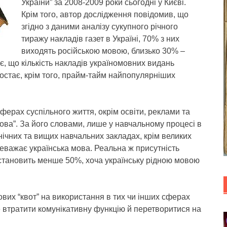
України” за 2008-2009 роки сьогодні у Києві.
Крім того, автор дослідження повідомив, що
згідно з даними аналізу сукупного річного
тиражу накладів газет в Україні, 70% з них
виходять російською мовою, близько 30% –
, що кількість накладів україномовних видань
остає, крім того, прайм-тайм найпопулярніших
сферах суспільного життя, окрім освіти, реклами та
мова”. За його словами, лише у навчальному процесі в
нічних та вищих навчальних закладах, крім великих
ереважає українська мова. Реальна ж присутність
и становить менше 50%, хоча українську рідною мовою
вих “квот” на використання в тих чи інших сферах
е втратити комунікативну функцію й перетворитися на