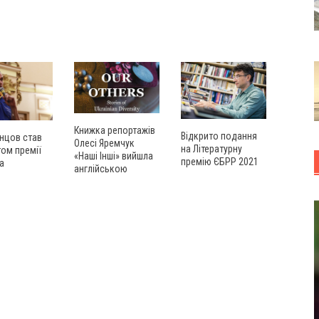
Книжка репортажів
Відкрито подання
нцов став
Олесі Яремчук
на Літературну
ом премії
«Наші Інші» вийшла
премію ЄБРР 2021
а
англійською