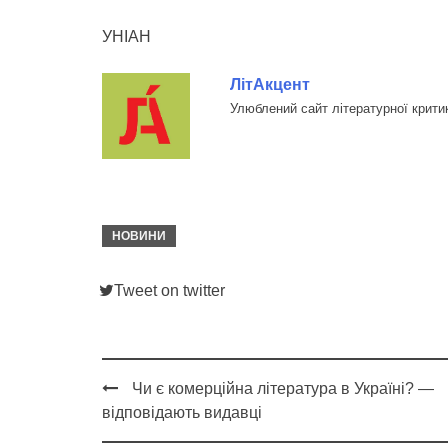
УНІАН
ЛітАкцент
Улюблений сайт літературної крити
НОВИНИ
Tweet on twitter
Чи є комерційна література в Україні? —
Post
відповідають видавці
navigation