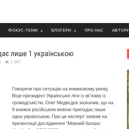
ФОКУС-ТЕМИ
БЛОГЕРИ
ПРО НАС
АВТОР
дає лише 1 українською
t
1 067
Говорячи про ситуацію на книжковому ринку,
Віце-президент Української ліги із зв’язків із
громадськістю, Олег Медвєдєв зазначив, що на
9 книжок російською мовою припадає лише
одна українською. Про це експерт заявив на
презентації дослідження “Мовний баланс