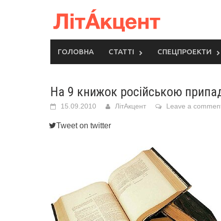
Skip
to
content
ГОЛОВНА
СТАТТІ
СПЕЦПРОЕКТИ
На 9 книжок російською припа
15.09.2010
ЛітАкцент
Leave a commen
Tweet on twitter