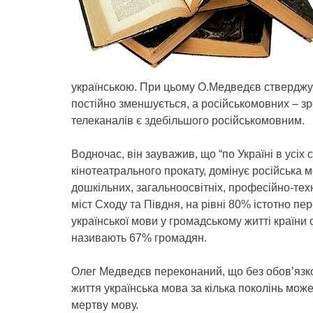
українською. При цьому О.Медведєв стверджує
постійно зменшується, а російськомовних – зр
телеканалів є здебільшого російськомовним.
Водночас, він зауважив, що “по Україні в усіх 
кінотеатрального прокату, домінує російська 
дошкільних, загальноосвітніх, професійно-тех
міст Сходу та Півдня, на рівні 80% істотно п
української мови у громадському житті країн
називають 67% громадян.
Олег Медведєв переконаний, що без обов’язко
життя українська мова за кілька поколінь мож
мертву мову.