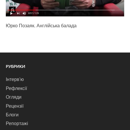
Юрко Позаяк. Англійська балада
РУБРИКИ
Інтерв'ю
Рефлексії
Огляди
Рецензії
Блоги
Репортажі