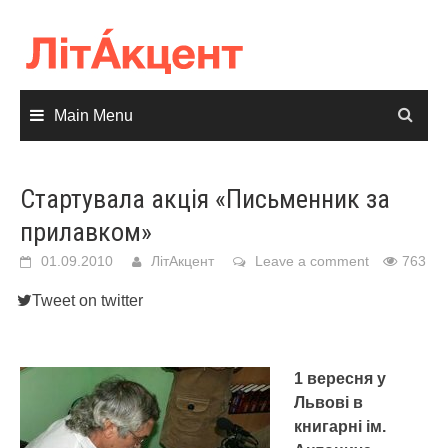
Skip
to
content
Main Menu
Стартувала акція «Письменник за
прилавком»
01.09.2010
ЛітАкцент
Leave a comment
763
Tweet on twitter
1 вересня у
Львові в
книгарні ім.