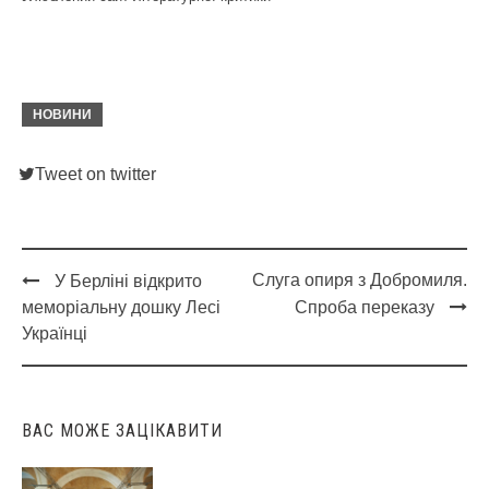
НОВИНИ
Tweet on twitter
Слуга опиря з Добромиля.
У Берліні відкрито
Post
меморіальну дошку Лесі
Спроба переказу
navigation
Українці
ВАС МОЖЕ ЗАЦІКАВИТИ