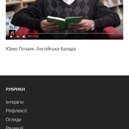
Юрко Позаяк. Англійська балада
РУБРИКИ
Інтерв'ю
Рефлексії
Огляди
Рецензії