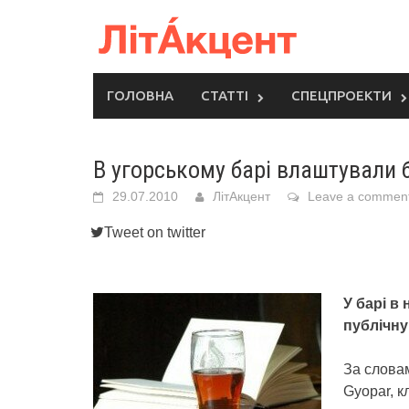
Skip
to
content
ГОЛОВНА
СТАТТІ
СПЕЦПРОЕКТИ
В угорському барі влаштували б
29.07.2010
ЛітАкцент
Leave a commen
Tweet on twitter
У барі в
публічну 
За словам
Gyopar, к