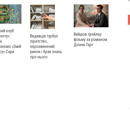
кий клуб
Вийшов трейлер
енту»:
Видавців турбує
фільму за романом
ні
піратство,
Донни Тарт
рюємо «Змій
нерозвинений
су» Сари
ринок і брак знань
про нього