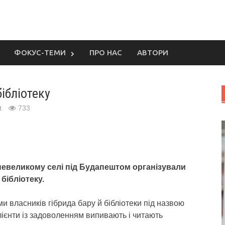
ФОКУС-ТЕМИ
ПРО НАС
АВТОРИ
ібліотеку
t
733
 невеликому селі під Будапештом організували
бібліотеку.
и власників гібрида бару й бібліотеки під назвою
лієнти із задоволенням випивають і читають