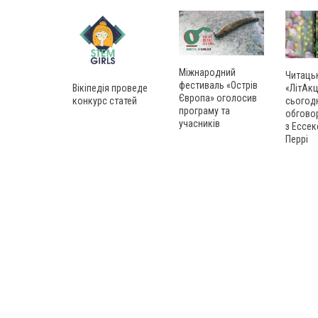
Міжнародний
Читаць
фестиваль «Острів
Вікіпедія проведе
«ЛітАкц
Європа» оголосив
конкурс статей
сьогод
програму та
обгово
учасників
з Ессек
Перрі