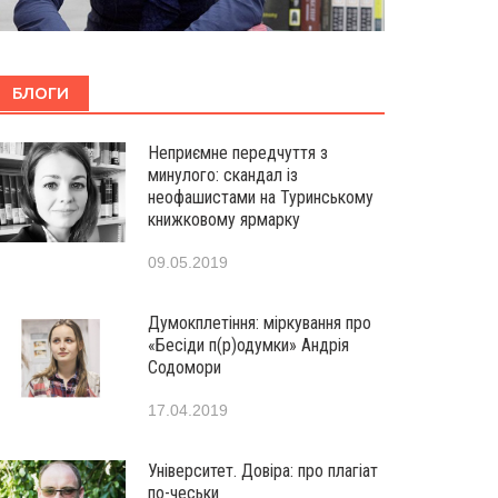
БЛОГИ
Неприємне передчуття з
минулого: скандал із
неофашистами на Туринському
книжковому ярмарку
09.05.2019
Думокплетіння: міркування про
«Бесіди п(р)одумки» Андрія
Содомори
17.04.2019
Університет. Довіра: про плагіат
по-чеськи