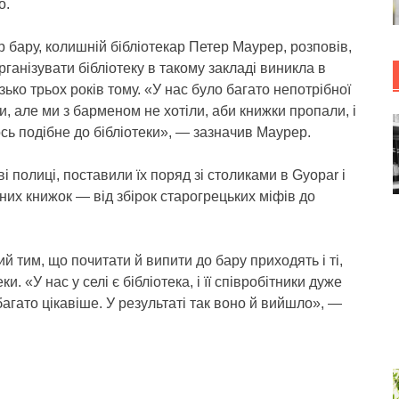
о.
бару, колишній бібліотекар Петер Маурер, розповів,
рганізувати бібліотеку в такому закладі виникла в
зько трьох років тому. «У нас було багато непотрібної
и, але ми з барменом не хотіли, аби книжки пропали, і
ь подібне до бібліотеки», — зазначив Маурер.
і полиці, поставили їх поряд зі столиками в Gyopar і
зних книжок — від збірок старогрецьких міфів до
тим, що почитати й випити до бару приходять і ті,
и. «У нас у селі є бібліотека, і її співробітники дуже
гато цікавіше. У результаті так воно й вийшло», —