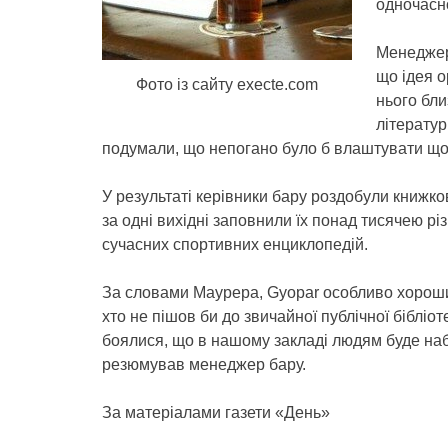
одночасн
Менеджер 
що ідея о
Фото із сайту execte.com
нього бли
літератур
подумали, що непогано було б влаштувати щос
У результаті керівники бару роздобули книжков
за одні вихідні заповнили їх понад тисячею рі
сучасних спортивних енциклопедій.
За словами Маурера, Gyopar особливо хороший 
хто не пішов би до звичайної публічної бібліотек
боялися, що в нашому закладі людям буде наба
резюмував менеджер бару.
За матеріалами газети «День»