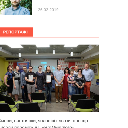
26.02.2019
РЕПОРТАЖІ
Змови, настоянки, чоловічі сльози: про що
писали переможці ІІ «ProМинулого»