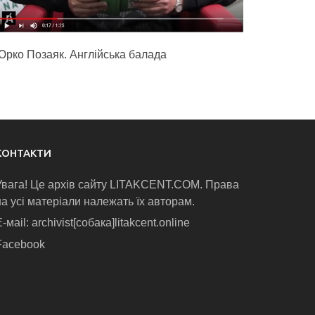
Юрко Позаяк. Англійська балада
КОНТАКТИ
Увага! Це архів сайту LITAKCENT.COM. Права
на усі матеріали належать їх авторам.
-маіl: archivist[собака]litakcent.online
Facebook