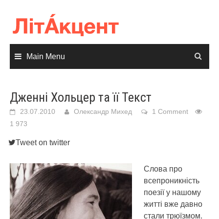
Skip
to
content
Main Menu
Дженні Хольцер та її Текст
23.07.2010
Олександр Михед
1 Comment
1 973
Tweet on twitter
Слова про
всепроникність
поезії у нашому
житті вже давно
стали трюїзмом.