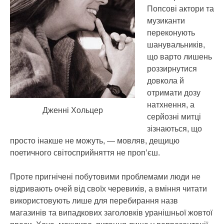
Попсові актори та
музиканти
переконують
шанувальників,
що варто лишень
роззирнутися
довкола й
отримати дозу
натхнення, а
Дженні Хольцер
серйозні митці
зізнаються, що
просто інакше не можуть, — мовляв, дещицю
поетичного світосприйняття не проп’єш.
Проте пригнічені побутовими проблемами люди не
відривають очей від своїх черевиків, а вміння читати
використовують лише для перебирання назв
магазинів та випадкових заголовків уранішньої жовтої