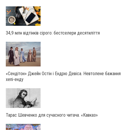
34,9 млн відтінків сірого: бестселери десятиліття
«Сендітон» Джейн Остін і Ендрю Девіса. Невтолене бажання
хепі-енду
Тарас Шевченко для сучасного читача. «Кавказ»