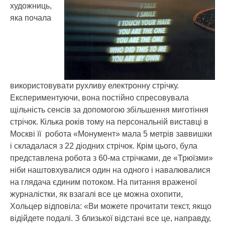
художниць,
яка почала
використовувати рухливу електронну стрічку.
Експериментуючи, вона постійно спресовувала
щільність сенсів за допомогою збільшення миготіння
стрічок. Кілька років тому на персональній виставці в
Москві її робота «Монумент» мала 5 метрів заввишки
і складалася з 22 діодних стрічок. Крім цього, була
представлена робота з 60-ма стрічками, де «Трюїзми»
ніби наштовхувалися один на одного і навалювалися
на глядача єдиним потоком. На питання враженої
журналістки, як взагалі все це можна охопити,
Хольцер відповіла: «Ви можете прочитати текст, якщо
відійдете подалі. З близької відстані все це, направду,