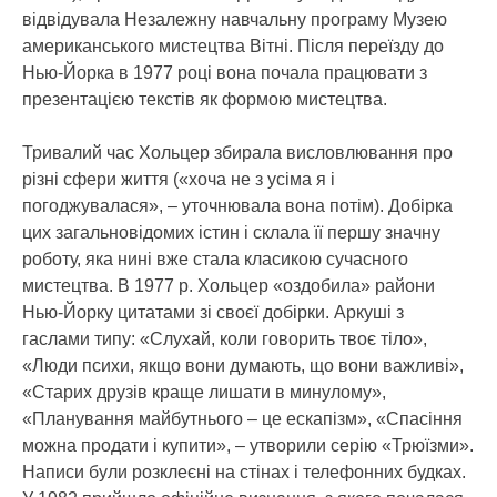
відвідувала Незалежну навчальну програму Музею
американського мистецтва Вітні. Після переїзду до
Нью-Йорка в 1977 році вона почала працювати з
презентацією текстів як формою мистецтва.
Тривалий час Хольцер збирала висловлювання про
різні сфери життя («хоча не з усіма я і
погоджувалася», – уточнювала вона потім). Добірка
цих загальновідомих істин і склала її першу значну
роботу, яка нині вже стала класикою сучасного
мистецтва. В 1977 р. Хольцер «оздобила» райони
Нью-Йорку цитатами зі своєї добірки. Аркуші з
гаслами типу: «Слухай, коли говорить твоє тіло»,
«Люди психи, якщо вони думають, що вони важливі»,
«Старих друзів краще лишати в минулому»,
«Планування майбутнього – це ескапізм», «Спасіння
можна продати і купити», – утворили серію «Трюїзми».
Написи були розклеєні на стінах і телефонних будках.