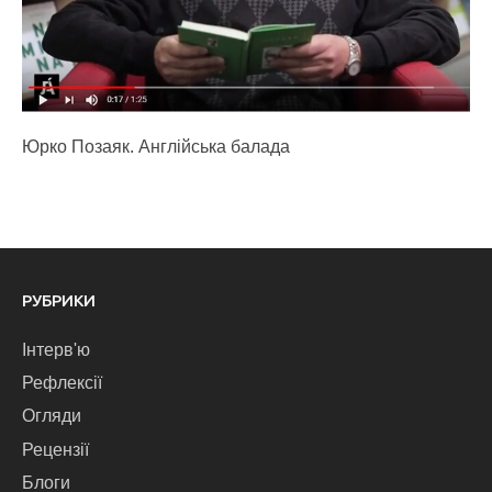
Юрко Позаяк. Англійська балада
РУБРИКИ
Інтерв'ю
Рефлексії
Огляди
Рецензії
Блоги