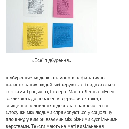
«Есеї підбурення»
підбурення» моделюють монологи фанатично
налаштованих людей, які керуються і надихаються
текстами Троцького, Гітлера, Мао та Леніна. «Есеї»
закликають до повалення держави як такої, і
знищення політичних лідерів та правлячої еліти.
Стосунки між людьми спрямовуються у соціальну
площину, у виміри взаємин між різними суспільними
верствами. Тексти мають на меті вивільнення