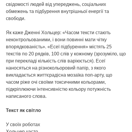
свідомості людей від упереджень, соціальних
обмежень та підбурення внутрішньої енергії та
свободи.
Як каже Дженні Хольцер: «Часом тексти стають
неконтрольованими, і вони повинні мати чітку
впорядкованість». «Есеї підбурення» містять 25
текстів по 20 рядків, 100 слів у кожному (зрозуміло, що
при перекладі кількість слів варіюється). Есеї
наносяться на різнокольоровий папір, з якого
викладається життєрадісна мозаїка поп-арту, що
часом ріже очі своїми токсичними кольорами,
підкріплюючи інтенсивністю кольору потужність
написаного слова.
Текст як світло
У своїх роботах
Хольцер часто