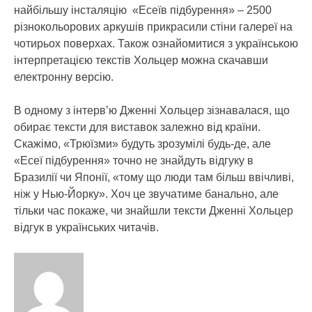
найбільшу інсталяцію «Есеїв підбурення» – 2500
різнокольорових аркушів прикрасили стіни галереї на
чотирьох поверхах. Також ознайомитися з українською
інтерпретацією текстів Хольцер можна скачавши
електронну версію.
В одному з інтерв’ю Дженні Хольцер зізнавалася, що
обирає тексти для виставок залежно від країни.
Скажімо, «Трюїзми» будуть зрозумілі будь-де, але
«Есеї підбурення» точно не знайдуть відгуку в
Бразилії чи Японії, «тому що люди там більш ввічливі,
ніж у Нью-Йорку». Хоч це звучатиме банально, але
тільки час покаже, чи знайшли тексти Дженні Хольцер
відгук в українських читачів.