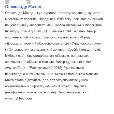
Олександр Михед
Олександр Михед – культуролог, літературознавець, куратор
мистецьких проектів. Народився 1988 року. Закінчив Київський
національний університет імені Тараса Шевченка. Співробітник
Інституту літератури ім. Т.Г. Шевченка НАН України. Автор
численних публікацій у провідних українських ЗМІ (від
«Дзеркала тижня» й «Кореспондента» до «Українського тижня»
і «Сучасності») та виданнях Німеччини, Сербії, Польщі, Чехії.
Вибрані есеї перекладалися англійською, польською,
сербською, російською мовами. Автор художньої книги
«АмнезіЯ» (К.: "Електрокнига", 2013). Уривки книги
перекладено англійською, німецькою та польською мовами.
Книга стала підґрунтям для літературно-мистецького
мультимедійного проекту «АмнезіЯ project: Відкрита
платформа» (www.amnezia.in.ua). Персональний сайт:
www.mykhed.com