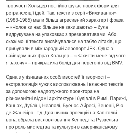
творчості Хольцер постійно шукає нових форм для
ретрансляції ідей. Так, тексти з серії «Виживання»
(1983-1985) мали більш агресивний характер і фраза
– «Чоловіки нас більше не захищають» – була
видрукувана на упаковках з презервативами. Або,
скажімо, її тексти висвічувалися на табло літаків, що
прибували в міжнародний аеропорт JFK. Одна з
найвідоміших фраз Хольцер – «Захисти мене від чого
я захочу» – прикрасила болід для перегонів від BMV.
Одна з упізнаваних особливостей її творчості –
екстраполяція чужих висловлювань і власних текстів
за допомогою надпотужного проектора на
різноманітні відомі архітектурні будівлі в Римі, Парижі,
Каннах, Дубліні, Неаполі, Буенос-Айресі, Венеції, Ріо-
де-Жанейро і т.д. Для нічних проекцій на Капітолій
вона обрала висловлювання Кеннеді та Рузвельта
про роль мистецтва та культури в американському