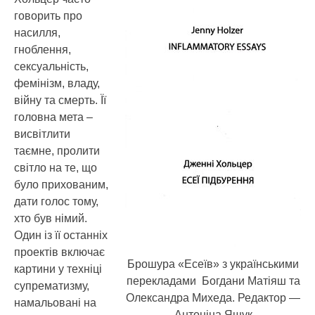
говорить про
насилля,
гноблення,
сексуальність,
фемінізм, владу,
війну та смерть. Її
головна мета –
висвітлити
таємне, пролити
світло на те, що
було прихованим,
дати голос тому,
хто був німий.
Один із її останніх
проектів включає
Брошура «Есеїв» з українськими
картини у техніці
перекладами Богдани Матіяш та
супрематизму,
Олександра Михеда. Редактор —
намальовані на
Антоніна Ящук