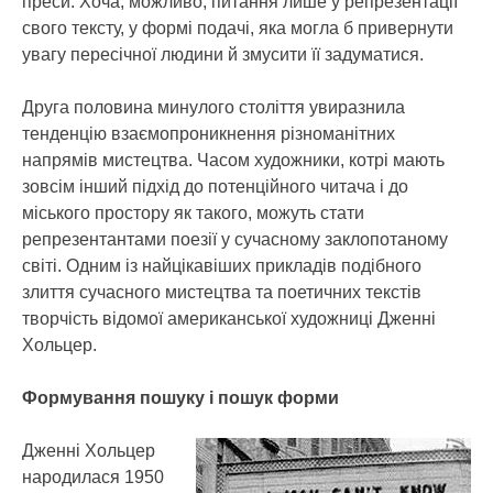
преси. Хоча, можливо, питання лише у репрезентації
свого тексту, у формі подачі, яка могла б привернути
увагу пересічної людини й змусити її задуматися.
Друга половина минулого століття увиразнила
тенденцію взаємопроникнення різноманітних
напрямів мистецтва. Часом художники, котрі мають
зовсім інший підхід до потенційного читача і до
міського простору як такого, можуть стати
репрезентантами поезії у сучасному заклопотаному
світі. Одним із найцікавіших прикладів подібного
злиття сучасного мистецтва та поетичних текстів
творчість відомої американської художниці Дженні
Хольцер.
Формування пошуку і пошук форми
Дженні Хольцер
народилася 1950