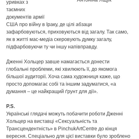
уривках з
таємних
документів армії
США про війну в Іраку, де цілі абзаци
зафарбовуються, приховуються від загалу. Так само,
як в житті мас-медіа скеровують думку загалу,
підфарбовуючи ту чи іншу напівправду.
Дженні Хольцер завше намагається донести
глобальні проблеми, які хвилюють її, до якомога
більшої аудиторії. Хоча сама художниця каже, що
просто допомагає собі та іншим задуматися, «а
думання – це найкращий ґрунт для дії».
P.S.
Українські глядачі можуть побачити роботи Дженні
Хольцер на виставці «Сексуальність та
Трансцендентність» в PinchukArtCentre до кінця
вересня. Спеціально для цієї виставки було зроблено