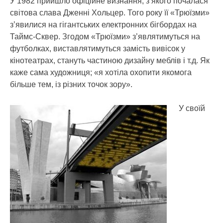
У 1982 прийшло офіційне визнання, з якого почалася
світова слава Дженні Хольцер. Того року її «Трюїзми»
з’явилися на гігантських електронних бігбордах на
Таймс-Сквер. Згодом «Трюїзми» з’являтимуться на
футболках, виставлятимуться замість вивісок у
кінотеатрах, стануть частиною дизайну меблів і т.д. Як
каже сама художниця; «я хотіла охопити якомога
більше тем, із різних точок зору».
У своїй