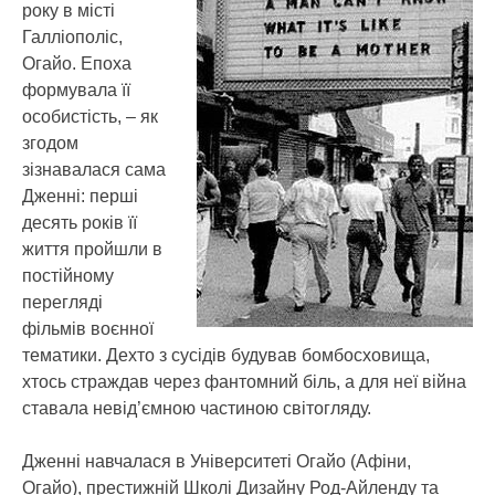
року в місті
Галліополіс,
Огайо. Епоха
формувала її
особистість, – як
згодом
зізнавалася сама
Дженні: перші
десять років її
життя пройшли в
постійному
перегляді
фільмів воєнної
тематики. Дехто з сусідів будував бомбосховища,
хтось страждав через фантомний біль, а для неї війна
ставала невід’ємною частиною світогляду.
Дженні навчалася в Університеті Огайо (Афіни,
Огайо), престижній Школі Дизайну Род-Айленду та