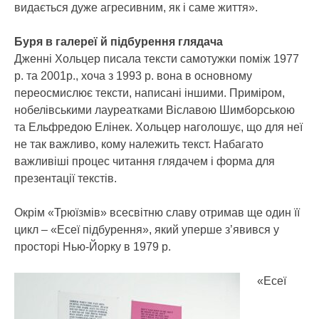
видається дуже агресивним, як і саме життя».
Буря в галереї й підбурення глядача
Дженні Хольцер писала тексти самотужки поміж 1977
р. та 2001р., хоча з 1993 р. вона в основному
переосмислює тексти, написані іншими. Приміром,
нобелівськими лауреатками Віславою Шимборською
та Ельфредою Елінек. Хольцер наголошує, що для неї
не так важливо, кому належить текст. Набагато
важливіші процес читання глядачем і форма для
презентації текстів.
Окрім «Трюїзмів» всесвітню славу отримав ще один її
цикл – «Есеї підбурення», який уперше з’явився у
просторі Нью-Йорку в 1979 р.
«Есеї