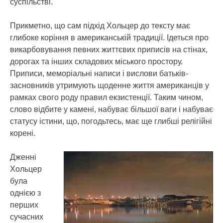
суспільстві.
Прикметно, що сам підхід Хольцер до тексту має
глибоке коріння в американській традиції. Ідеться про
викарбовування певних життєвих приписів на стінах,
дорогах та інших складових міського простору.
Приписи, меморіальні написи і вислови батьків-
засновників утримують щоденне життя американців у
рамках свого роду правил екзистенції. Таким чином,
слово відбите у камені, набуває більшої ваги і набуває
статусу істини, що, погодьтесь, має ще глибші релігійні
корені.
Дженні
Хольцер
була
однією з
перших
сучасних