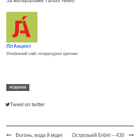
За матеріалами Yahoo! News
ЛітАкцент
Улюблений сайт літературної критики
НОВИНИ
Tweet on twitter
Вогонь, вода й мідні
Острозькій Біблії – 430