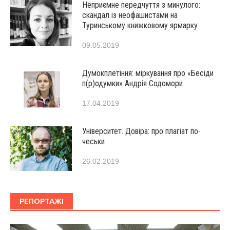
Неприємне передчуття з минулого:
скандал із неофашистами на
Туринському книжковому ярмарку
09.05.2019
Думокплетіння: міркування про «Бесіди
п(р)одумки» Андрія Содомори
17.04.2019
Університет. Довіра: про плагіат по-
чеськи
26.02.2019
РЕПОРТАЖІ