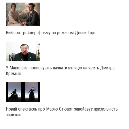
Вийшов трейлер фільму за романом Донни Тарт
У Миколаєві пропонують назвати вулицю на честь Дмитра
Креміня
Новий спектакль про Марію Стюарт завойовує прихильність
парижан