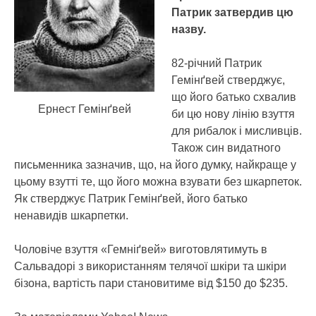
Патрик затвердив цю
назву.
82-річний Патрик
Гемінґвей стверджує,
що його батько схвалив
Ернест Гемінґвей
би цю нову лінію взуття
для рибалок і мисливців.
Також син видатного
письменника зазначив, що, на його думку, найкраще у
цьому взутті те, що його можна взувати без шкарпеток.
Як стверджує Патрик Гемінґвей, його батько
ненавидів шкарпетки.
Чоловіче взуття «Гемніґвей» виготовлятимуть в
Сальвадорі з використанням телячої шкіри та шкіри
бізона, вартість пари становитиме від $150 до $235.