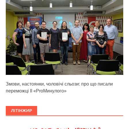
Змови, настоянки, чоловічі сльози: про що писали
переможці ІІ «ProМинулого»
ЛІТІНЖИР