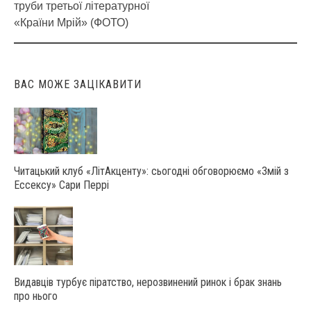
Post
труби третьої літературної
navigation
«Країни Мрій» (ФОТО)
ВАС МОЖЕ ЗАЦІКАВИТИ
Читацький клуб «ЛітАкценту»: сьогодні обговорюємо «Змій з
Ессексу» Сари Перрі
Видавців турбує піратство, нерозвинений ринок і брак знань
про нього