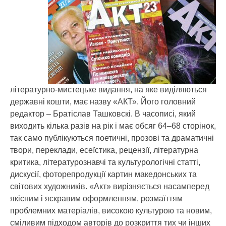
літературно-мистецьке видання, на яке виділяються
державні кошти, має назву «АКТ». Його головний
редактор – Братіслав Ташковскі. В часописі, який
виходить кілька разів на рік і має обсяг 64–68 сторінок,
так само публікуються поетичні, прозові та драматичні
твори, переклади, есеїстика, рецензії, літературна
критика, літературознавчі та культурологічні статті,
дискусії, фоторепродукції картин македонських та
світових художників. «Акт» вирізняється насамперед
якісним і яскравим оформленням, розмаїттям
проблемних матеріалів, високою культурою та новим,
сміливим підходом авторів до розкриття тих чи інших