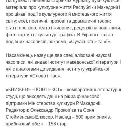
На цупких глянцевих сторінках журналу публікуються
матеріали про культурне життя Республіки Македонії і
про цікаві події з культурного й мистецького життя
світу; есеї, поетичні, прозові та драматичні твори;
статті про кіно, театр і живопис, рецензії на нові книги,
фото картин і скульптур, графіка. В Україні є кілька
подібних часописів, зокрема, «Сучасність» та «Ї».
Насамкінець назву ще два спеціалізовані наукові
часописи, які видає Інститут македонської літератури і
які є аналогами до видання Інституту української
літератури «Слово і Час».
«КНИЖЕВЕН КОНТЕКСТ» – компаративні літературні
студії, що виходять двічі на рік за фінансової
підтримки Міністерства культури Р.Македонії.
Редактори: Олександр Прокоп’єв та Соня
Стойменська-Елзесер. Наклад – 500 примірників,
приблизний обсяг – 158 стор.