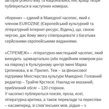
авторів різного віку та національностей, кращі твори
публікуються в наступних номерах.
«Корени» – єдиний в Македонії часопис, який є
членом EUROZINE (Європейський культурний та
літературний Інтернет-ресурс, Відень), що, своєю
чергою, дає йому змогу співпрацювати з багатьма
серйозними європейськими виданнями.
«СТРЕМЕЖ» – літературно-мистецький часопис, який
виходить щоквартально (або подвійним номером раз
на півроку) в Культурному центрі імені Марка
Цепенкова, в м. Прилеп. Теж – за фінансової
підтримки Міністерства культури Македонії. Головний
редактор – Трайче Крстескі. Наклад не вказаний,
приблизний обсяг – 120 сторінок.
У часописі публікуються поезія, проза, есеї,
літературна критика, а також переклади та переспіви
– насамперед, зі слов’янських мов, рідше – з