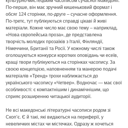
культурно-мистецьким часописом сучасної Македонії.
По-перше, він має зручний кишеньковий формат і
обсяг 124 сторінки, по-друге – сучасне оформлення.
По-третє, тут публікуються справді цікаві й живі
матеріали. Кожне число має свою тему – наприклад,
«Нова європейська проза», де представлена
творчість молодих прозаїків з Італії, Фінляндії,
Німеччини, Британії та Росії. У кожному числі також
оголошуються конкурси коротких оповідань чи есеїв,
кращі твори публікуються на сторінках часопису. За
своєю концепцією, наповненням та манерою подачі
матеріалів «Тренд» трохи наближається до
українського часопису «Четвер». Водночас — має свої
особливості: є компактнішим і динамічнішим, що
сприяє розширенню читацької аудиторії.
Не всі македонські літературні часописи родом зі
Скоп’є. Є й такі, які видаються на периферії, у
невеличких містах чи містечках. Одразу ж хочеться