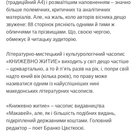
(традиційний А4) і розмаїтішим наповненням – значно
більше полемічних, критичних та аналітичних
матеріалів. Але, на жаль, коло авторів вісника дещо
звужене: 88 сторінок рясніють одними й тими ж
обличчями та прізвищами. Що, своєю чергою,
обмежує й читацьку аудиторію.
Літературно-мистецький і культурологічний часопис
«КНИЖЕВНО ЖИТИЕ» виходить у світ дещо частіше
– щоквартально, а то й п’ять разів на рік, і, попри свій
надто юний вік (кілька років), по праву може
називатися одним із найуспішніших нині
македонських літературних часописів.
«Книжевно житие» – часопис видавництва
«Макавей», але, як і більшість подібних видань,
підкріплений державними коштами. Головний
редактор – поет Бранко Цвєткоскі.