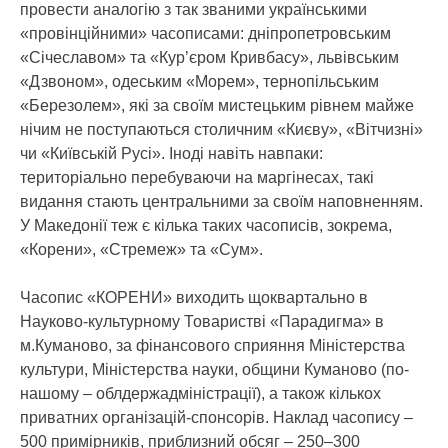
провести аналогію з так званими українськими
«провінційними» часописами: дніпропетровським
«Січеславом» та «Кур’єром Кривбасу», львівським
«Дзвоном», одеським «Морем», тернопільським
«Березолем», які за своїм мистецьким рівнем майже
нічим не поступаються столичним «Києву», «Вітчизні»
чи «Київській Русі». Іноді навіть навпаки:
територіально перебуваючи на маргінесах, такі
видання стають центральними за своїм наповненням.
У Македонії теж є кілька таких часописів, зокрема,
«Корени», «Стремеж» та «Сум».
Часопис «КОРЕНИ» виходить щоквартально в
Науково-культурному Товаристві «Парадигма» в
м.Куманово, за фінансового сприяння Міністерства
культури, Міністерства науки, общини Куманово (по-
нашому – облдержадміністрації), а також кількох
приватних організацій-спонсорів. Наклад часопису –
500 примірників, приблизний обсяг – 250–300