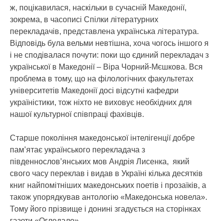
ж, поцікавилася, наскільки в сучасній Македонії,
зокрема, в часописі Спілки літературних
перекладачів, представлена українська література.
Відповідь була вельми невтішна, хоча чогось іншого я
і не сподівалася почути: поки що єдиний перекладач з
української в Македонії – Віра Чорний-Мєшкова. Вся
проблема в тому, що на філологічних факультетах
університетів Македонії досі відсутні кафедри
україністики, тож ніхто не виховує необхідних для
нашої культурної співпраці фахівців.
Старше покоління македонської інтелігенції добре
пам’ятає українського перекладача з
південнослов’янських мов Андрія Лисенка, який
свого часу переклав і видав в Україні кілька десятків
книг найпомітніших македонських поетів і прозаїків, а
також упорядкував антологію «Македонська новела».
Тому його прізвище і донині згадується на сторінках
газети «Огледало».