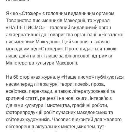
Якщо «Стожер» є головним видавничим органом
Товариства письменників Македонії, то журнал
«НАШЕ ПИСМО» – головний видавничий орган
альтернативної до Товариства організації «Незалежні
письменники Македонії». Цей часопис є значно
молодшим від «Стожеру». Проте видається також
лише двічі на рік і лише за фінансової підтримки
Міністерства культури Македонії.
На 68 сторінках журналу «Наше писмо» публікуються
насамперед літературні твори: поезія, проза,
есеїстика, переклади, а також літературознавчі та
критичні статті, рецензії на нові книги, інтерв’ю з
діячами культури і мистецтва, графічні роботи,
фоторепродукції робіт сучасних македонських та
світових художників. Часопис відкритий для жвавого
обговорення актуальних мистецьких тем, тут