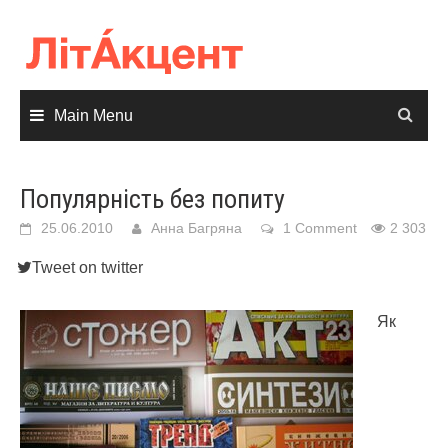
Skip
to
content
Main Menu
Популярність без попиту
25.06.2010
Анна Багряна
1 Comment
2 303
Tweet on twitter
Як