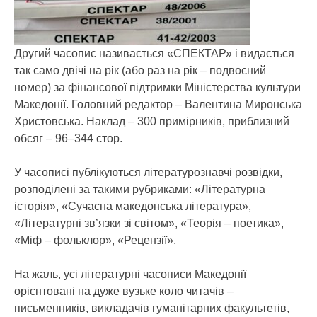
Другий часопис називається «СПЕКТАР» і видається
так само двічі на рік (або раз на рік – подвоєний
номер) за фінансової підтримки Міністерства культури
Македонії. Головний редактор – Валентина Миронська
Христовська. Наклад – 300 примірників, приблизний
обсяг – 96–344 стор.
У часописі публікуються літературознавчі розвідки,
розподілені за такими рубриками: «Літературна
історія», «Сучасна македонська література»,
«Літературні зв’язки зі світом», «Теорія – поетика»,
«Міф – фольклор», «Рецензії».
На жаль, усі літературні часописи Македонії
орієнтовані на дуже вузьке коло читачів –
письменників, викладачів гуманітарних факультетів,