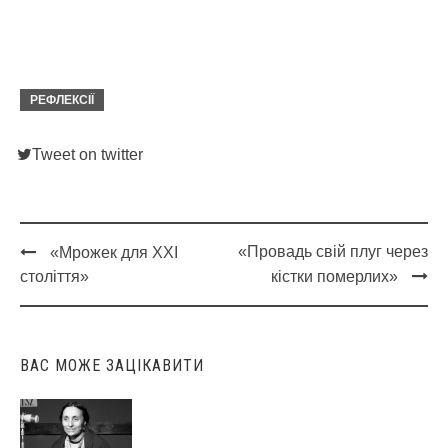
РЕФЛЕКСІЇ
Tweet on twitter
«Провадь свій плуг через
«Мрожек для ХХI
Post
століття»
кістки померлих»
navigation
ВАС МОЖЕ ЗАЦІКАВИТИ