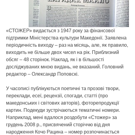
«СТОЖЕР» видається з 1947 року за фінансової
підтримки Міністерства культури Македонії. Заявлена
періодичність виходу – раз на місяць, але, як правило,
виходить не більше двох чисел на рік. Приблизний
обсяг – 48 сторінок. Наклад, як і в більшості
досліджуваних мною видань, не вказаний. Головний
редактор – Олександр Поповскі.
У часописі публікуються поетичні та прозові твори,
переклади, есеї, рецензії, спогади, статті (про
македонських і світових авторів), фоторепродукції
картин. Подекуди зустрічаються тематичні номери.
Наприклад, мені вдалося роздобути «Стожер» за
грудень 2008 р., присвячений сторіччю від дня
народження Кочо Рацина – номер розпочинається