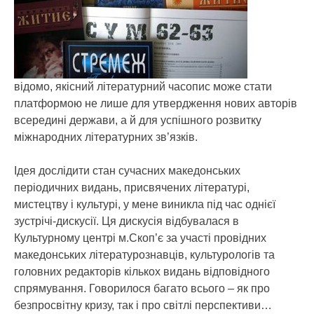
відомо, якісний літературний часопис може стати
платформою не лише для утвердження нових авторів
всередині держави, а й для успішного розвитку
міжнародних літературних зв’язків.
Ідея дослідити стан сучасних македонських
періодичних видань, присвячених літературі,
мистецтву і культурі, у мене виникла під час однієї
зустрічі-дискусії. Ця дискусія відбувалася в
Культурному центрі м.Скоп’є за участі провідних
македонських літературознавців, культурологів та
головних редакторів кількох видань відповідного
спрямування. Говорилося багато всього – як про
безпросвітну кризу, так і про світлі перспективи…