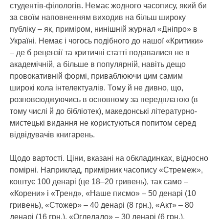
студентів-філологів. Немає жодного часопису, який би
за своїм наповненням виходив на більш широку
публіку – як, приміром, нинішній журнал «Дніпро» в
Україні. Немає і чогось подібного до нашої «Критики»
– де б рецензії та критичні статті подавалися не в
академічній, а більше в популярній, навіть дещо
провокативній формі, приваблюючи цим самим
широкі кола інтелектуалів. Тому й не дивно, що,
розповсюджуючись в основному за передплатою (в
тому числі й до бібліотек), македонські літературно-
мистецькі видання не користуються попитом серед
відвідувачів книгарень.
Щодо вартості. Ціни, вказані на обкладинках, відносно
помірні. Наприклад, примірник часопису «Стремеж»,
коштує 100 денарі (це 18–20 гривень), так само –
«Корени» і «Тренд», «Наше писмо» – 50 денарі (10
гривень), «Стожер» – 40 денарі (8 грн.), «Акт» – 80
денарі (16 грн.), «Огледало» – 30 денарі (6 грн.).