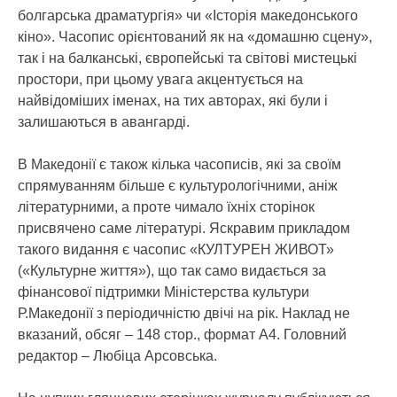
болгарська драматургія» чи «Історія македонського
кіно». Часопис орієнтований як на «домашню сцену»,
так і на балканські, європейські та світові мистецькі
простори, при цьому увага акцентується на
найвідоміших іменах, на тих авторах, які були і
залишаються в авангарді.
В Македонії є також кілька часописів, які за своїм
спрямуванням більше є культурологічними, аніж
літературними, а проте чимало їхніх сторінок
присвячено саме літературі. Яскравим прикладом
такого видання є часопис «КУЛТУРЕН ЖИВОТ»
(«Культурне життя»), що так само видається за
фінансової підтримки Міністерства культури
Р.Македонії з періодичністю двічі на рік. Наклад не
вказаний, обсяг – 148 стор., формат А4. Головний
редактор – Любіца Арсовська.