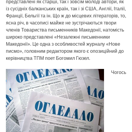
представлені як старші, так і зовсім молоді автори, як
із сусідніх балканських країн, так і зі США, Англії, Італії,
Франції, Бельгії та ін. Що ж до місцевих літераторів, то,
ясна річ, в часописі майже не зустрічаються твори
членів Товариства письменників Македонії, натомість
широко представлені «Незалежні письменники
Македонії». Це одна з особливостей журналу «Нове
писмо», головним редактором якого є опозиційний до
керівництва ТПМ поет Богомил Гюзел.
Чогось