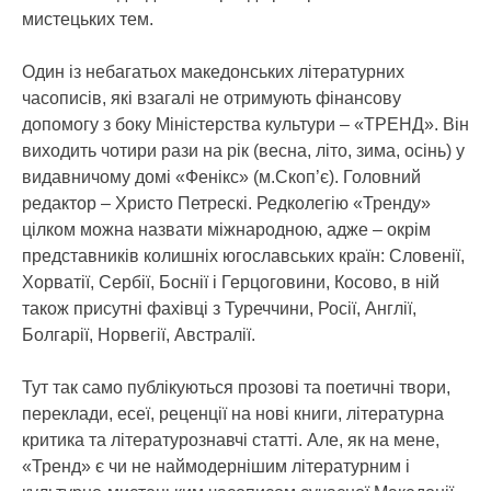
мистецьких тем.
Один із небагатьох македонських літературних
часописів, які взагалі не отримують фінансову
допомогу з боку Міністерства культури – «ТРЕНД». Він
виходить чотири рази на рік (весна, літо, зима, осінь) у
видавничому домі «Фенікс» (м.Скоп’є). Головний
редактор – Христо Петрескі. Редколегію «Тренду»
цілком можна назвати міжнародною, адже – окрім
представників колишніх югославських країн: Словенії,
Хорватії, Сербії, Боснії і Герцоговини, Косово, в ній
також присутні фахівці з Туреччини, Росії, Англії,
Болгарії, Норвегії, Австралії.
Тут так само публікуються прозові та поетичні твори,
переклади, есеї, реценції на нові книги, літературна
критика та літературознавчі статті. Але, як на мене,
«Тренд» є чи не наймодернішим літературним і