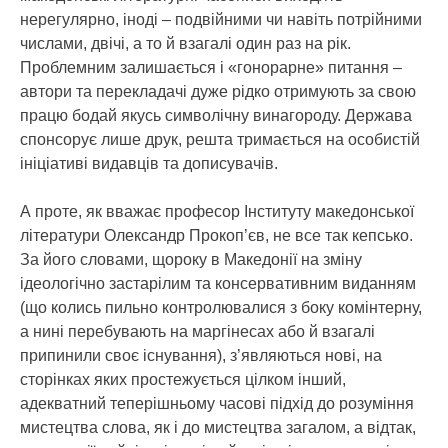
нерегулярно, іноді – подвійними чи навіть потрійними
числами, двічі, а то й взагалі один раз на рік.
Проблемним залишається і «гонорарне» питання –
автори та перекладачі дуже рідко отримують за свою
працю бодай якусь символічну винагороду. Держава
спонсорує лише друк, решта тримається на особистій
ініціативі видавців та дописувачів.
А проте, як вважає професор Інституту македонської
літератури Олександр Прокоп’єв, не все так кепсько.
За його словами, щороку в Македонії на зміну
ідеологічно застарілим та консервативним виданням
(що колись пильно контролювалися з боку комінтерну,
а нині перебувають на маргінесах або й взагалі
припинили своє існування), з’являються нові, на
сторінках яких простежується цілком інший,
адекватний теперішньому часові підхід до розуміння
мистецтва слова, як і до мистецтва загалом, а відтак,