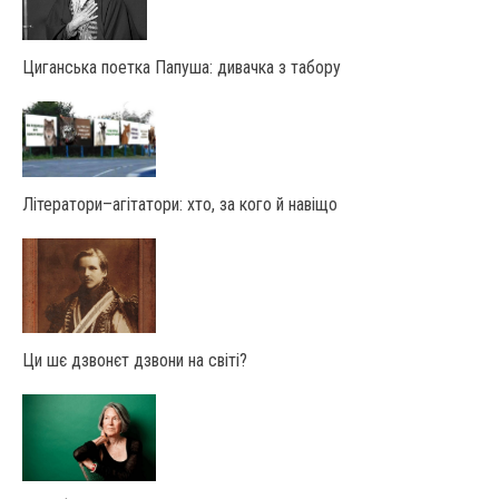
Циганська поетка Папуша: дивачка з табору
Літератори–агітатори: хто, за кого й навіщо
Ци шє дзвонєт дзвони на світі?