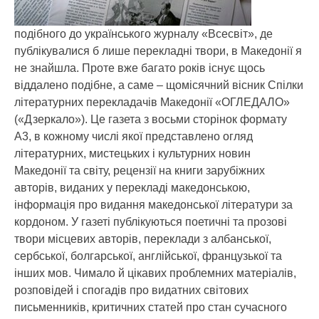
подібного до українського журналу «Всесвіт», де
публікувалися б лише перекладні твори, в Македонії я
не знайшла. Проте вже багато років існує щось
віддалено подібне, а саме – щомісячний вісник Спілки
літературних перекладачів Македонії «ОГЛЕДАЛО»
(«Дзеркало»). Це газета з восьми сторінок формату
А3, в кожному числі якої представлено огляд
літературних, мистецьких і культурних новин
Македонії та світу, рецензії на книги зарубіжних
авторів, виданих у перекладі македонською,
інформація про видання македонської літератури за
кордоном. У газеті публікуються поетичні та прозові
твори місцевих авторів, переклади з албанської,
сербської, болгарської, англійської, французької та
інших мов. Чимало й цікавих проблемних матеріалів,
розповідей і спогадів про видатних світових
письменників, критичних статей про стан сучасного