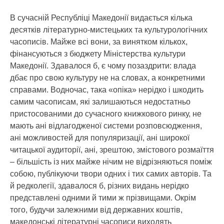
В сучасній Республіці Македонії видається кілька
десятків літературно-мистецьких та культурологічних
часописів. Майже всі вони, за винятком кількох,
фінансуються з бюджету Міністерства культури
Македонії. Здавалося б, є чому позаздрити: влада
дбає про свою культуру не на словах, а конкретними
справами. Водночас, така «опіка» нерідко і шкодить
самим часописам, які залишаються недостатньо
пристосованими до сучасного книжкового ринку, не
мають ані відлагодженої системи розповсюдження,
ані можливостей для популяризації, ані широкої
читацької аудиторії, ані, зрештою, змістового розмаїття
– більшість із них майже нічим не відрізняються поміж
собою, публікуючи твори одних і тих самих авторів. Та
й редколегії, здавалося б, різних видань нерідко
представлені одними й тими ж прізвищами. Окрім
того, будучи залежними від державних коштів,
македонські літературні часописи виходять