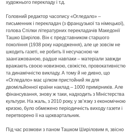
художнього перекладу і т.д.
Головний редактор часопису «Огледало» –
письменник і перекладач (з французької та німецької),
голова Спілки літературних перекладачів Македонії
Ташко Ширілов. Він є представником старшого
покоління (1938 року народження), але це зовсім не
шкодить газеті, не робить її несучасною чи
заангажованою, радше навпаки – матеріали завжди
вражають своєю новизною, свіжістю, провокативністю
та динамічністю викладу. А тому й не дивно, що
«Огледало» має цілком пристойний як для
двомільйонної країни наклад – 1000 примірників. Але
фінансування, знову ж таки, надходить з Міністерства
культури. На жаль, з 2010 року, у зв’язку з економічною
кризою, було обмежено періодичність виходу газети і
перетворено її на щоквартальник.
Під час розмови з паном Ташком Ширіловим я, звісно