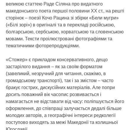
великою статтею Раде Сіляна про видатного
македонського поета першої половини ХХ ст., на решті
сторінок – поезії Кочо Рацина зі збірки «Бели мугри»
(«Білі зорі») в оригіналі та в перекладі російською,
болгарською, сербською, хорватською та словенською
мовами. Тексти проілюстровані фотографіями та
тематичними фоторепродукціями.
«Стожер» є прикладом консервативного, дещо
застарілого видання – як за своїм форматом
(завеликий, незручний для читання, скажімо, в
громадському транспорті), так і за змістом – часто
бракує гострих, дискусійних матеріалів. Але попри
досить поважний вік часопис розвивається і
намагається не відставати від часу: поліпшується його
оформлення, до співпраці залучається дедалі більше
молодих авторів, а географічні інтереси редколегії
поступово виходять за межі Македонії та колишньої
Югославії.