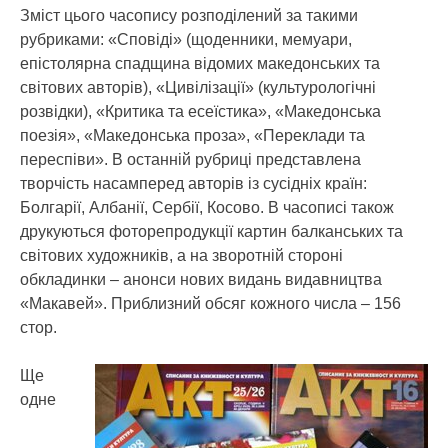
Зміст цього часопису розподілений за такими
рубриками: «Сповіді» (щоденники, мемуари,
епістолярна спадщина відомих македонських та
світових авторів), «Цивілізації» (культурологічні
розвідки), «Критика та есеїстика», «Македонська
поезія», «Македонська проза», «Переклади та
переспіви». В останній рубриці представлена
творчість насамперед авторів із сусідніх країн:
Болгарії, Албанії, Сербії, Косово. В часописі також
друкуються фоторепродукції картин балканських та
світових художників, а на зворотній стороні
обкладинки – анонси нових видань видавництва
«Макавей». Приблизний обсяг кожного числа – 156
стор.
Ще
одне