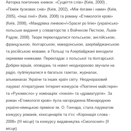
Авторка поетичних книжок: «Суцвіття слів» (Київ, 2000) ,
«Поміж бузкових снів» (Київ, 2002), «Між богами і нами» (Київ,
2005), «Інші лінії» (Київ, 2008) та роману «Етимологія крові»
(Київ, 2008), «Мандрівка линвою»/«Spacer po linie» (українсько-
польське видання у співавторстві з Войчехом Песткою, Львів-
Радом, 2008). Твори перекладалися польською, англійською,
французькою, болгарською, македонською, азербайджанською
та російською мовами, в Польщі та Азербайджані виходили
окремими книжками. Перекладає з польської та болгарської.
Добірки віршів, оповідань та новел неодноразово звучали на
радіо, публікувалися в багатьох газетах, журналах,
альманахах України та інших країн світу. Неодноразовий
лауреат літературних Інтернет-конкурсів «Поетичні майстерні»
та «Рукомесло» у номінаціях «поезія» та «драматургія». За
роман «Етимологія крові» була нагороджена Міжнародною
україно-німецькою премією ім. О. Гончара, стала лауреатом
конкурсу романів, кіносценаріїв та п’єс «Коронація слова -
2008» (ІІІ місце) та конкурсу видавництва «Смолоскип» (ІІ
місце).