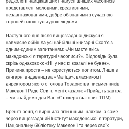
редколегії найцікавіших і найуспішніших часописів
представлені молодими, креативними,
незаангажованими, добре обізнаними з сучасною
європейською культурою людьми.
Наступного дня після вищезгаданої дискусії я
навмисне обійшла усі найбільші книгарні Скоп’є з
одним-єдиним запитанням: «Чи маєте якісь
македонські літературні часописи?». Відповідь була
скрізь однаковою: «Ні, у нас їх взагалі не буває».
Причина проста – не користуються попитом. Лише в
книгарні видавництва «Матіца», власником і
директором якого є голова Товариства письменників
Македонії Раде Сілян, мені сказали: «Прийдіть завтра
– ми знайдемо для Вас «Стожер» (часопис ТПМ).
Врешті-решт, я вирішила піти іншим шляхом, а саме –
через вищезгаданий Інститут македонської літератури,
Національну бібліотеку Македонії та через своїх