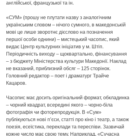
англійської, французької та ін.
«СУМ» (прошу не плутати назву з аналогічним
українським словом – нічого сумного, в македонській
мові це лише зворотнє дієслово на позначення
першої особи однини) – мистецький часопис, який
видає Центр культурних ініціатив у м. Штіп.
Періодичність виходу – щоквартально, фінансування
– з бюджету Міністерства культури Македонії. Наклад
не вказаний, приблизний обсяг – 125 сторінок.
Головний редактор – поет і драматург Трайче
Кацаров.
Часопис має досить оригінальний формат, обкладинка
– чорний квадрат, всередині якого – чорно-біла
фотографія чи фоторепродукція. В «Сум»
публікуються нові п’єси, статті про кіно і театр, а також
поезія, есеїстика, переклади та переспіви. Зазвичай
кожне число має свою тему. Наприклад, «Сучасна