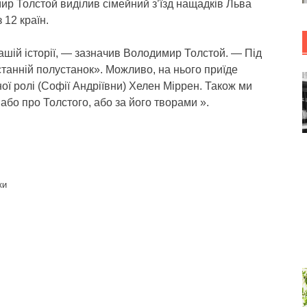
р Толстой виділив сімейний з’їзд нащадків Льва
 12 країн.
ашій історії, — зазначив Володимир Толстой. — Під
станній полустанок». Можливо, на нього приїде
 ролі (Софії Андріївни) Хелен Міррен. Також ми
або про Толстого, або за його творами ».
ки