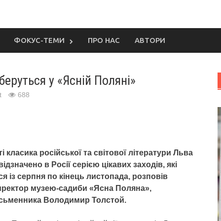
ФОКУС-ТЕМИ
ПРО НАС
АВТОРИ
еруться у «Ясній Поляні»
t
688
ті класика російської та світової літератури Льва
ідзначено в Росії серією цікавих заходів, які
я із серпня по кінець листопада, розповів
иректор музею-садиби «Ясна Поляна»,
сьменника Володимир Толстой.