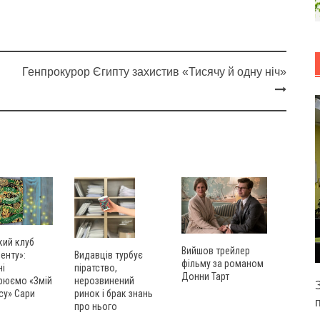
Генпрокурор Єгипту захистив «Тисячу й одну ніч»
кий клуб
Вийшов трейлер
енту»:
Видавців турбує
фільму за романом
ні
піратство,
Донни Тарт
рюємо «Змій
нерозвинений
су» Сари
ринок і брак знань
про нього