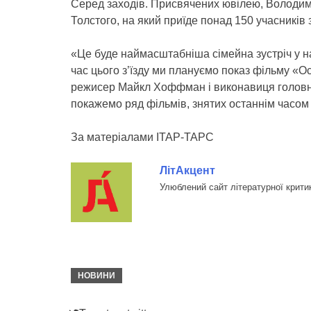
Серед заходів. Присвячених ювілею, Володими
Толстого, на який приїде понад 150 учасників з
«Це буде наймасштабніша сімейна зустріч у н
час цього з’їзду ми плануємо показ фільму «О
режисер Майкл Хоффман і виконавиця головної
покажемо ряд фільмів, знятих останнім часом 
За матеріалами ІТАР-ТАРС
ЛітАкцент
Улюблений сайт літературної крити
НОВИНИ