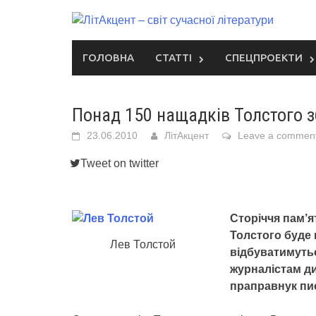
Skip
to
content
ГОЛОВНА
СТАТТІ
СПЕЦПРОЕКТИ
Понад 150 нащадків Толстого зб
23.06.2010
ЛітАкцент
Leave a commen
Tweet on twitter
Сторіччя пам’я
Толстого буде в
Лев Толстой
відбуватимутьс
журналістам д
праправнук пи