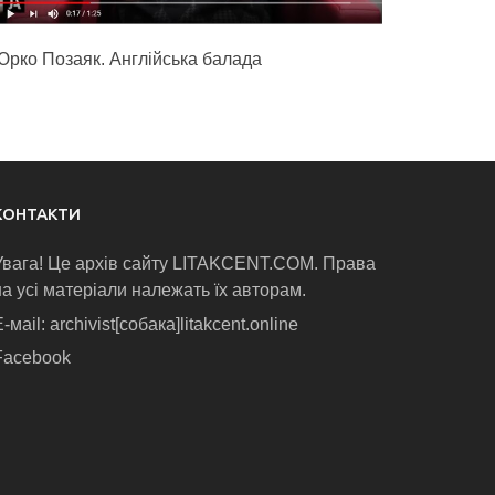
Юрко Позаяк. Англійська балада
КОНТАКТИ
Увага! Це архів сайту LITAKCENT.COM. Права
на усі матеріали належать їх авторам.
-маіl: archivist[собака]litakcent.online
Facebook