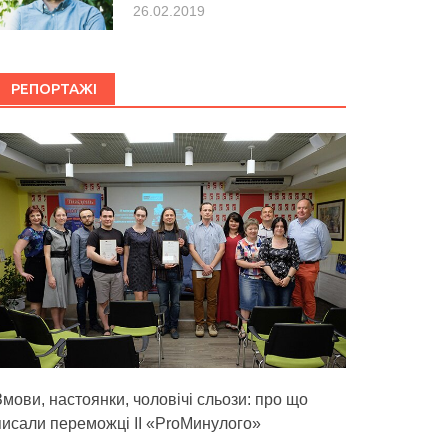
26.02.2019
РЕПОРТАЖІ
Змови, настоянки, чоловічі сльози: про що
писали переможці ІІ «ProМинулого»