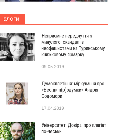
БЛОГИ
Неприємне передчуття з
минулого: скандал із
неофашистами на Туринському
книжковому ярмарку
09.05.2019
Думокплетіння: міркування про
«Бесіди п(р)одумки» Андрія
Содомори
17.04.2019
Університет. Довіра: про плагіат
по-чеськи