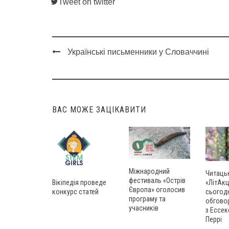
Tweet on twitter
Українські письменники у Словаччині
Post
navigation
ВАС МОЖЕ ЗАЦІКАВИТИ
Міжнародний
Читаць
фестиваль «Острів
Вікіпедія проведе
«ЛітАкц
Європа» оголосив
конкурс статей
сьогод
програму та
обгово
учасників
з Ессек
Перрі