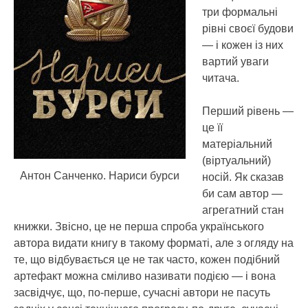
три формальні
рівні своєї будови
— і кожен із них
вартий уваги
читача.
Перший рівень —
це її
матеріальний
(віртуальний)
Антон Санченко. Нариси бурси
носій. Як сказав
би сам автор —
агрегатний стан
книжки. Звісно, це не перша спроба українського
автора видати книгу в такому форматі, але з огляду на
те, що відбувається це не так часто, кожен подібний
артефакт можна сміливо називати подією — і вона
засвідчує, що, по-перше, сучасні автори не пасуть