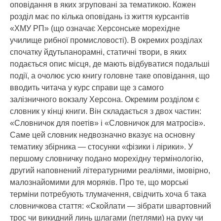
оповідання в яких згруповані за тематикою. Кожен
розділ має по кілька оповідань із життя курсантів
«ХМУ РП» (що означає Херсонське морехідне
училище рибної промисловості). В окремих розділах
спочатку йдутьпанорамні, статичні твори, в яких
подається опис місця, де мають відбуватися подальші
події, а очолює усю книгу головне таке оповідання, що
вводить читача у курс справи ще з самого
залізничного вокзалу Херсона. Окремим розділом є
словник у кінці книги. Він складається з двох частин:
«Словничок для поетів» і «Словничок для матросів».
Саме цей словник недвозначно вказує на основну
тематику збірника — стосунки «фізики і лірики». У
першому словничку подано морехідну термінологію,
другий наповнений літературними реаліями, імовірно,
малознайомими для моряків. Про те, що морські
терміни потребують тлумачення, свідчить хоча б така
словничкова стаття: «Скойлати — зібрати швартовний
трос чи викидний линь шлагами (петлями) на руку чи