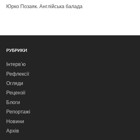
Юрко Позаяк. Англійська балада
РУБРИКИ
Інтерв'ю
Рефлексії
Огляди
Рецензії
Блоги
Репортажі
Новини
Архів