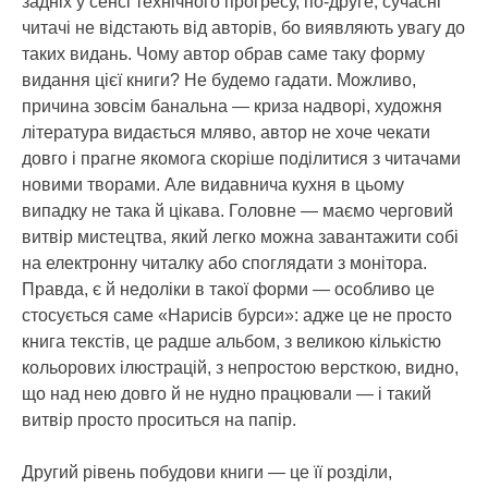
задніх у сенсі технічного прогресу, по-друге, сучасні
читачі не відстають від авторів, бо виявляють увагу до
таких видань. Чому автор обрав саме таку форму
видання цієї книги? Не будемо гадати. Можливо,
причина зовсім банальна — криза надворі, художня
література видається мляво, автор не хоче чекати
довго і прагне якомога скоріше поділитися з читачами
новими творами. Але видавнича кухня в цьому
випадку не така й цікава. Головне — маємо черговий
витвір мистецтва, який легко можна завантажити собі
на електронну читалку або споглядати з монітора.
Правда, є й недоліки в такої форми — особливо це
стосується саме «Нарисів бурси»: адже це не просто
книга текстів, це радше альбом, з великою кількістю
кольорових ілюстрацій, з непростою версткою, видно,
що над нею довго й не нудно працювали — і такий
витвір просто проситься на папір.
Другий рівень побудови книги — це її розділи,