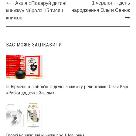
1 червня — день
Акція «Подаруй дитині
Post
народження Ольги Сенюк
книжку» зібрала 15 тисяч
navigation
книжок
ВАС МОЖЕ ЗАЦІКАВИТИ
Із Вірменії з любов’ю: відгук на книжку репортажів Ольги Карі
«Рибка дядечка Завена»
Глевкі коники: дві книжки про Шевченка