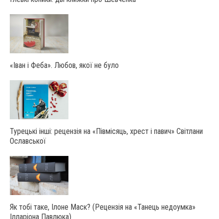
«Іван і Феба». Любов, якої не було
Турецькі інші: рецензія на «Півмісяць, хрест і павич» Світлани
Ославської
Як тобі таке, Ілоне Маск? (Рецензія на «Танець недоумка»
Ілларіона Павлюка)