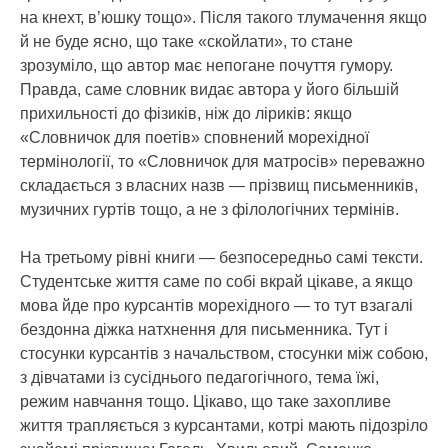
на кнехт, в’юшку тощо». Після такого тлумачення якщо
й не буде ясно, що таке «скойлати», то стане
зрозуміло, що автор має непогане почуття гумору.
Правда, саме словник видає автора у його більшій
прихильності до фізиків, ніж до ліриків: якщо
«Словничок для поетів» сповнений морехідної
термінології, то «Словничок для матросів» переважно
складається з власних назв — прізвищ письменників,
музичних гуртів тощо, а не з філологічних термінів.
На третьому рівні книги — безпосередньо самі тексти.
Студентське життя саме по собі вкрай цікаве, а якщо
мова йде про курсантів морехідного — то тут взагалі
бездонна діжка натхнення для письменника. Тут і
стосунки курсантів з начальством, стосунки між собою,
з дівчатами із сусіднього педагогічного, тема їжі,
режим навчання тощо. Цікаво, що таке захопливе
життя трапляється з курсантами, котрі мають підозріло