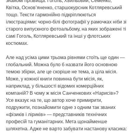
знайомі прізвища: Гоголь, Хвильовий, Семенко,
Квітка, Основ’яненко, старшокурсник Котляревський
тощо. Тексти гармонійно підкріплюються
ілюстраціями: чорно-білі фотографії у рамочках ніби зі
старого випускного фотоальбому, на яких зображені ті
самі Гоголь, Котляревський та інші у флотських
костюмах.
Але над усіма цими трьома рівнями стоїть ще один —
глобальний. Можна було б назвати його основною
темою збірки, але це скоріше не тема, а ціла місія.
Може, у кожної книги повинна бути місія, як,
наприклад, у більшості відомих комерційних
компаній? В чому ж місія Санченкових «Нарисів»?
Усе вказує на те, що автор хоче примирити,
подружити, познайомити одне з одним так званих
«фізиків і ліриків» — представників технічних
професій та гуманітарних. Мета щонайменше
шляхетна. Адже не варто забувати настанову класика: