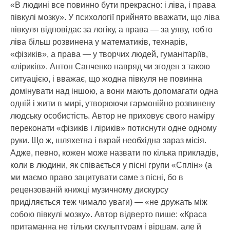
«В людині все повинно бути прекрасно: і ліва, і права
півкулі мозку». У психології прийнято вважати, що ліва
півкуля відповідає за логіку, а права — за уяву, тобто
ліва більш розвинена у математиків, технарів,
«фізиків», а права — у творчих людей, гуманітаріїв,
«ліриків». Антон Санченко навряд чи згоден з такою
ситуацією, і вважає, що жодна півкуля не повинна
домінувати над іншою, а вони мають допомагати одна
одній і жити в мирі, утворюючи гармонійно розвинену
людську особистість. Автор не приховує свого наміру
переконати «фізиків і ліриків» потиснути одне одному
руки. Що ж, шляхетна і вкрай необхідна зараз місія.
Адже, певно, кожен може назвати по кілька прикладів,
коли в людини, як співається у пісні групи «Сплін» (а
ми маємо право зацитувати саме з пісні, бо в
рецензованій книжці музичному дискурсу
приділяється теж чимало уваги) — «не дружать між
собою півкулі мозку». Автор відверто пише: «Краса
притаманна не тільки скульптурам і віршам, але й