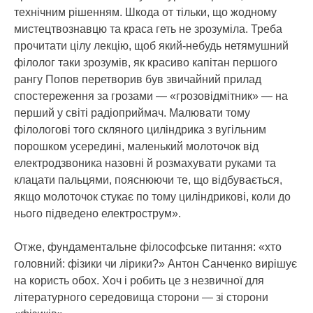
технічним рішенням. Шкода от тільки, що жодному
мистецтвознавцю та краса геть не зрозуміла. Треба
прочитати цілу лекцію, щоб який-небудь нетямушний
філолог таки зрозумів, як красиво капітан першого
рангу Попов перетворив був звичайний прилад
спостереження за грозами — «грозовідмітник» — на
перший у світі радіоприймач. Малювати тому
філологові того скляного циліндрика з вугільним
порошком усередині, маленький молоточок від
електродзвоника назовні й розмахувати руками та
клацати пальцями, пояснюючи те, що відбувається,
якщо молоточок стукає по тому циліндрикові, коли до
нього підведено електрострум».
Отже, фундаментальне філософське питання: «хто
головний: фізики чи лірики?» Антон Санченко вирішує
на користь обох. Хоч і робить це з незвичної для
літературного середовища сторони — зі сторони