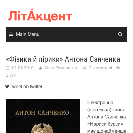
Skip
to
content
Main Menu
«Фізики й лірики» Антона Санченка
01.06.2010
Олег Романенко
2 коментарі
1 704
Tweet on twitter
Електронна
(піксельна) книга
Антона Санченка
«Нариси бурси»
має щонайменше