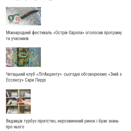
Міжнародний фестиваль «Острів Європа» оголосив програму
та учасників
Читацький клуб «ЛітАкценту»: сьогодні обговорюємо «Змій з
Ессексу» Сари Перрі
Видавців турбує піратство, нерозвинений ринок і брак знань
про нього