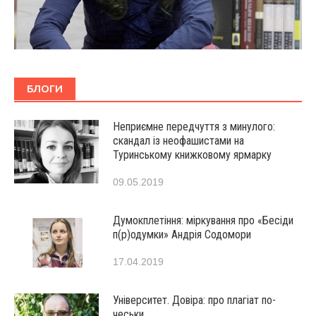
БЛОГИ
Неприємне передчуття з минулого:
скандал із неофашистами на
Туринському книжковому ярмарку
09.05.2019
Думокплетіння: міркування про «Бесіди
п(р)одумки» Андрія Содомори
17.04.2019
Університет. Довіра: про плагіат по-
чеськи