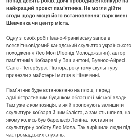
понад десять років. Двічі проводився конкурс на
найкращий проект пам’ятника. Не могли дійти
згоди щодо місця його встановлення: парк імені
Шевченка чи центр міста.
Одну зі своїх робіт Івано-Франківську заповів
всесвітньовідомий канадський скульптор українського
походження Лео Мол (Леонід Молодожанин), автор
пам’ятників Кобзареві у Вашингтоні, Буенос-Айресі,
Санкт-Петербурзі. Півтора року тому скульптуру
привезли з майстерні митця в Німеччині.
Пам’ятник буде встановлено на площі перед
адміністративним будинком обласної і міської влади.
Там уже є композиція, в якій пропонують залишити
скульптури кобзаря й цимбаліста, а замість шпиля, на
якому колись був барельєф Леніна, поставити
скульптурну роботу Лео Мола. Так вирішили люди під
час громадських слухань.