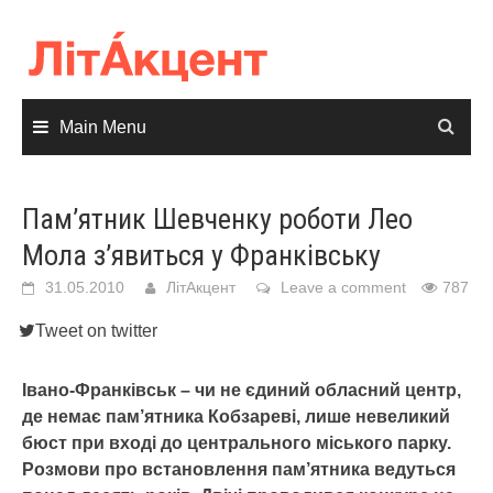
Skip
to
content
Main Menu
Пам’ятник Шевченку роботи Лео
Мола з’явиться у Франківську
31.05.2010
ЛітАкцент
Leave a comment
787
Tweet on twitter
Івано-Франківськ – чи не єдиний обласний центр,
де немає пам’ятника Кобзареві, лише невеликий
бюст при вході до центрального міського парку.
Розмови про встановлення пам’ятника ведуться