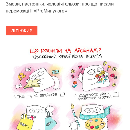
Змови, настоянки, чоловічі сльози: про що писали
переможці ІІ «ProМинулого»
ЛІТІНЖИР