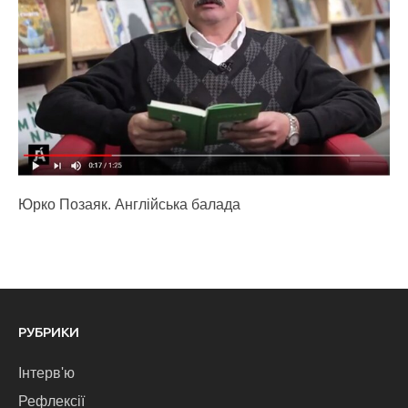
Юрко Позаяк. Англійська балада
РУБРИКИ
Інтерв'ю
Рефлексії