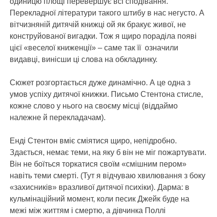
одиницю площі перевершує всі сподівання.
Перекладної літератури такого штибу в нас негусто. А
вітчизняній дитячій книжці ой як бракує живої, не
конструйованої вигадки. Тож я щиро пораділа появі
цієї «веселої книженції» – саме так її означили
видавці, винісши ці слова на обкладинку.
Сюжет розгортається дуже динамічно. А це одна з
умов успіху дитячої книжки. Письмо Стентона стисле,
кожне слово у нього на своєму місці (віддаймо
належне й перекладачам).
Енді Стентон вміє сміятися щиро, непідробно.
Здається, немає теми, на яку б він не міг пожартувати.
Він не боїться торкатися своїм «смішним пером»
навіть теми смерті. (Тут я відчуваю хвилювання з боку
«захисників» вразливої дитячої психіки). Дарма: в
кульмінаційний момент, коли песик Джейк буде на
межі між життям і смертю, а дівчинка Поллі