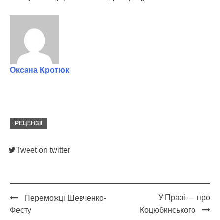
Оксана Кротюк
РЕЦЕНЗІЇ
Tweet on twitter
У Празі — про
Переможці Шевченко-
Post
Фесту
Коцюбинського