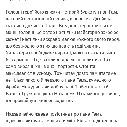
Головні герої його книжки – старий буркотун пан Гам,
веселий невгамовний песик-здоровесик Джейк та
кмітлива дівчинка Поллі. Втім, інші герої книжки не
менш головні, бо автор настільки майстерно закроює
сюжет і настільки яскраво малює кожного свого героя,
що без жодного з них цю повість годі уявити.
Характери героїв дуже виразні, можна сказати, чисті,
без домішок. І це важливо для дитини-читача. Так
само виразні їхні імена і портрети. Стентон —
максималіст в усьому. Тож читач довго пам’ятатиме
не тільки лихого й ледачого пана Гама, кумедного
Фрайді Нежурись чи добру пані Любесенько, а й
Бабцю-Труляляпцю та Натаніеля Яктамйогопрізвище,
які промайнуть лиш епізодично.
Надзвичайно жвава повістина про пана Гама
підкорює читача з перших рядків. Кількість дотепів на