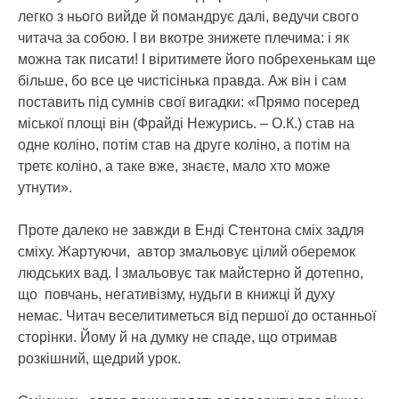
легко з нього вийде й помандрує далі, ведучи свого
читача за собою. І ви вкотре знижете плечима: і як
можна так писати! І віритимете його побрехенькам ще
більше, бо все це чистісінька правда. Аж він і сам
поставить під сумнів свої вигадки: «Прямо посеред
міської площі він (Фрайді Нежурись. – О.К.) став на
одне коліно, потім став на друге коліно, а потім на
третє коліно, а таке вже, знаєте, мало хто може
утнути».
Проте далеко не завжди в Енді Стентона сміх задля
сміху. Жартуючи, автор змальовує цілий оберемок
людських вад. І змальовує так майстерно й дотепно,
що повчань, негативізму, нудьги в книжці й духу
немає. Читач веселитиметься від першої до останньої
сторінки. Йому й на думку не спаде, що отримав
розкішний, щедрий урок.