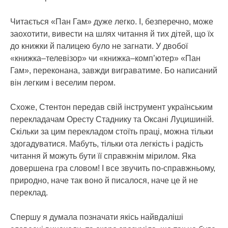
Читається «Пан Гам» дуже легко. І, безперечно, може
заохотити, вивести на шлях читання й тих дітей, що їх
до книжки й палицею було не загнати. У двобої
«книжка–телевізор» чи «книжка–комп’ютер» «Пан
Гам», переконана, завжди виграватиме. Бо написаний
він легким і веселим пером.
Схоже, Стентон передав свій інструмент українським
перекладачам Оресту Стаднику та Оксані Луцишиній.
Скільки за цим перекладом стоїть праці, можна тільки
здогадуватися. Мабуть, тільки ота легкість і радість
читання й можуть бути її справжнім мірилом. Яка
довершена гра словом! І все звучить по-справжньому,
природно, наче так воно й писалося, наче це й не
переклад.
Спершу я думала позначати якісь найвдаліші