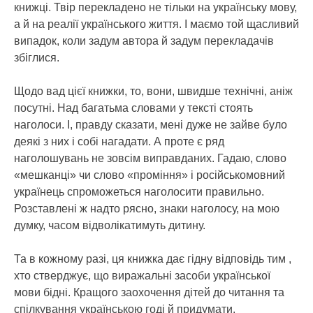
книжці. Твір перекладено не тільки на українську мову,
а й на реалії українського життя. І маємо той щасливий
випадок, коли задум автора й задум перекладачів
збіглися.
Щодо вад цієї книжки, то, вони, швидше технічні, аніж
посутні. Над багатьма словами у тексті стоять
наголоси. І, правду сказати, мені дуже не зайве було
деякі з них і собі нагадати. А проте є ряд
наголошувань не зовсім виправданих. Гадаю, слово
«мешканці» чи слово «проміння» і російськомовний
українець спроможеться наголосити правильно.
Розставлені ж надто рясно, знаки наголосу, на мою
думку, часом відволікатимуть дитину.
Та в кожному разі, ця книжка дає гідну відповідь тим ,
хто стверджує, що виражальні засоби української
мови бідні. Кращого заохочення дітей до читання та
спілкування українською годі й придумати.