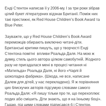
Енді Стентон написав її у 2006-му. І за три роки зібрав
цілий букет літературних відзнак Британії. Поміж них
такі престижні, як Red House Children’s Book Award та
Blue Peter.
Зауважте, що у Red House Children’s Book Award
переможців обирають виключно читачі-діти.
Британські критики пишуть, що у творчості Енді
Стентона помітні впливи Роальда Даля. На мою ж
думку, стиль цього автора цілком самобутній. Жодного
разу не пригадалася мені в процесі читання ні
«Матильда» Роальда Даля, ні його «Чарлі й
шоколадна фабрика». (Шкода, не все, написане
Далем для дітей, у нас перекладено). Я ж порівняння
цих блискучих авторів підсумую словами самого
Роальда Даля: «Я пишу тільки про те, що перехоплює
подих або смішить. Діти знають, що я на їхньому боці».
Гадаю, під цими словами підписався б і Стентон.