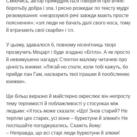
Сміючись, автор примудряється говорити про вічне:
боротьбу добра і зла. І рясно розкидає по тексту мудрі
резюмування: «незрозумілі речі завжди мають просте
пояснення»; «злі люди не бачать далі свого носа, тому
й втрачають свої скарби» і т.п.
У цьому, здавалося б, повному нісенітниць творі
прозвучить Моцарт і буде згадано «Бітлз». А як просто
й невимушено нагадує Стентон малому читачеві про
цінність книжки: «Лягай-но спати, коли тобі кажуть, бо
прийде пан Гам, насварить твої іграшки й пообслинює
книжки».
Ще більш виразно й майстерно окреслює він непросту
тему терпимості й поблажливості у стосунках між
людьми: «Хтось може сказати: «Що! Знов старий? Не
терплю цих старих, усі вони – буркотуни й злюки!» Не
поспішайте погоджуватись. Скажіть йому:
– Неправда, що всі старі люди буркотуни й злюки!