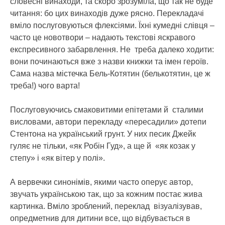
словесні винаходи, та скоро зрозуміла, що так не буде
читання: бо цих винаходів дуже рясно. Перекладачі
вміло послуговуються флексіями. Їхні кумедні слівця –
часто це новотвори – надають текстові яскравого
експресивного забарвлення. Не треба далеко ходити:
вони починаються вже з назви книжки та імен героїв.
Сама назва містечка Бель-Котятин (белькотятин, це ж
треба!) чого варта!
Послуговуючись смаковитими епітетами й сталими
висловами, автори перекладу «пересадили» дотепи
Стентона на український грунт. У них песик Джейк
гуляє не тільки, «як Робін Гуд», а ще й «як козак у
степу» і «як вітер у полі».
А вервечки синонімів, якими часто оперує автор,
звучать українською так, що за кожним постає жива
картинка. Вміло зроблений, переклад візуалізував,
опредметнив для дитини все, що відбувається в