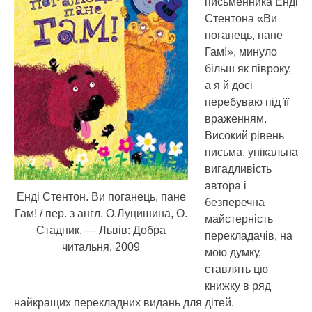
письменника Енді
Стентона «Ви
поганець, пане
Гам!», минуло
більш як півроку,
а я й досі
перебуваю під її
враженням.
Високий рівень
письма, унікальна
вигадливість
автора і
Енді Стентон. Ви поганець, пане
безперечна
Гам! / пер. з англ. О.Луцишина, О.
майстерність
Стадник. — Львів: Добра
перекладачів, на
читальня, 2009
мою думку,
ставлять цю
книжку в ряд
найкращих перекладних видань для дітей.