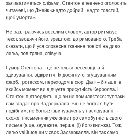
заливатиметься слізьми, Стентон впевнено оголосить
читачеві, що Джейк «надто добрий і надто товстий,
щоб умерти».
Не раз, граючись веселим словом, автор ритмізує
текст, зводячи його, зрештою, до римованого. Треба
сказати, що й уся словесна тканина повісті на диво
легка, повітряна, співуча.
Гумор Стентона – це не тільки веселощі, а й
здивування, відкриття. Їх досягнуто згущуванням
фарб, гротеском, переходом в сюр. Далі – більше: в
якийсь момент ви відчуєте присутність Керролла. І
Стентон підтвердить, що ви не помиляєтеся: тут-таки
сам згадає про Задзеркалля. Він не боїться бути
подібним, не боїться звинувачень у наслідуванні –
схоже, письменник уже знає про самобутність свого
письма (а це, зауважте, перша (!) його книжка). Тож,
легко увійшовши у своє Задзеркалля, він так само