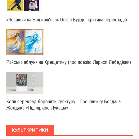
«Чекаючи на Боджанґлза» Олів’є Бурдо: критика перекладів
Райська яблуня на Хрещатику (про поезію Лариси Лебедівни)
Коли переклад боронить культуру… Про книжку Богдана
Жолдака «Під зіркою Лукаша»
КУЛЬТКРИТИКИ