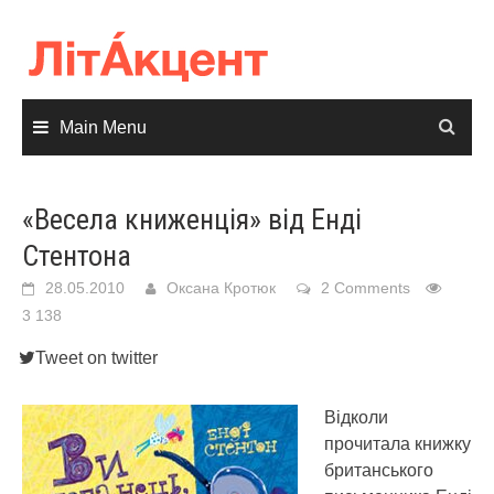
Skip
to
content
Main Menu
«Весела книженція» від Енді
Стентона
28.05.2010
Оксана Кротюк
2 Comments
3 138
Tweet on twitter
Відколи
прочитала книжку
британського