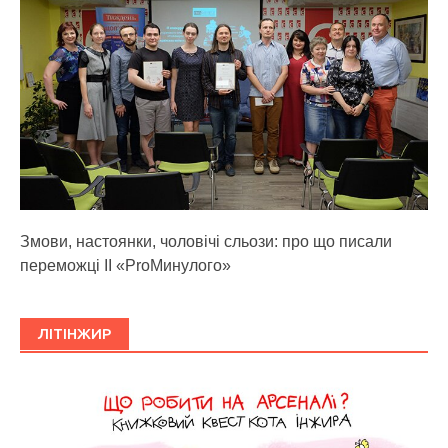
Змови, настоянки, чоловічі сльози: про що писали
переможці ІІ «ProМинулого»
ЛІТІНЖИР