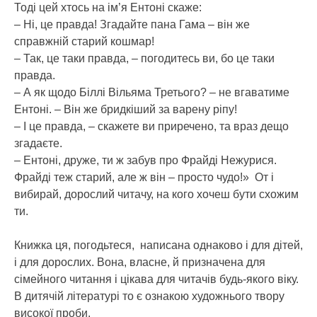
Тоді цей хтось на ім’я Ентоні скаже:
– Ні, це правда! Згадайте пана Гама – він же
справжній старий кошмар!
– Так, це таки правда, – погодитесь ви, бо це таки
правда.
– А як щодо Біллі Вільяма Третього? – не вгаватиме
Ентоні. – Він же бридкіший за варену ріпу!
– І це правда, – скажете ви приречено, та враз дещо
згадаєте.
– Ентоні, друже, ти ж забув про Фрайді Нежурися.
Фрайді теж старий, але ж він – просто чудо!» От і
вибирай, дорослий читачу, на кого хочеш бути схожим
ти.
Книжка ця, погодьтеся, написана однаково і для дітей,
і для дорослих. Вона, власне, й призначена для
сімейного читання і цікава для читачів будь-якого віку.
В дитячій літературі то є ознакою художнього твору
високої проби.