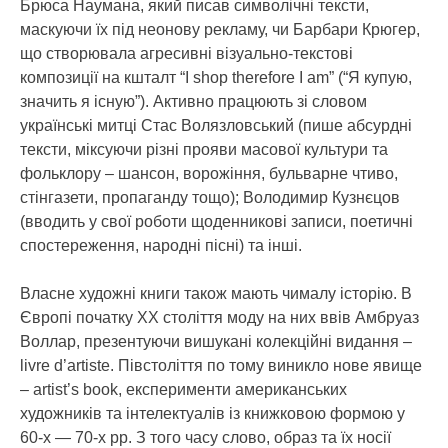
Брюса Наумана, який писав символічні тексти,
маскуючи їх під неонову рекламу, чи Барбари Крюгер,
що створювала агресивні візуально-текстові
композиції на кшталт “I shop therefore I am” (“Я купую,
значить я існую”). Активно працюють зі словом
українські митці Стас Волязловський (пише абсурдні
тексти, міксуючи різні прояви масової культури та
фольклору – шансон, ворожіння, бульварне чтиво,
стінгазети, пропаганду тощо); Володимир Кузнєцов
(вводить у свої роботи щоденникові записи, поетичні
спостереження, народні пісні) та інші.
Власне художні книги також мають чималу історію. В
Європі початку ХХ століття моду на них ввів Амбруаз
Воллар, презентуючи вишукані колекційні видання –
livre d’artiste. Півстоліття по тому виникло нове явище
– artist’s book, експерименти американських
художників та інтелектуалів із книжковою формою у
60-х — 70-х рр. З того часу слово, образ та їх носії