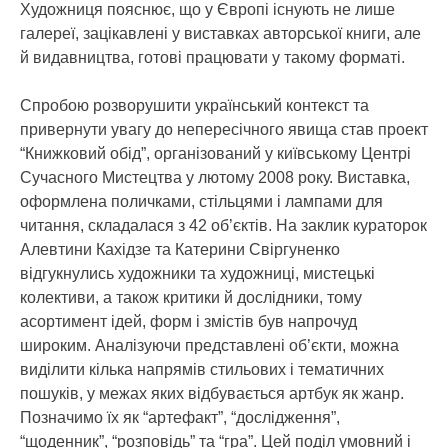
Художниця пояснює, що у Європі існують не лише
галереї, зацікавлені у виставках авторської книги, але
й видавництва, готові працювати у такому форматі.
Спробою розворушити український контекст та
привернути увагу до непересічного явища став проект
“Книжковий обід”, організований у київському Центрі
Сучасного Мистецтва у лютому 2008 року. Виставка,
оформлена поличками, стільцями і лампами для
читання, складалася з 42 об’єктів. На заклик кураторок
Алевтини Кахідзе та Катерини Свіргуненко
відгукнулись художники та художниці, мистецькі
колективи, а також критики й дослідники, тому
асортимент ідей, форм і змістів був напрочуд
широким. Аналізуючи представлені об’єкти, можна
виділити кілька напрямів стильових і тематичних
пошуків, у межах яких відбувається артбук як жанр.
Позначимо їх як “артефакт”, “дослідження”,
“щоденник”, “розповідь” та “гра”. Цей поділ умовний і