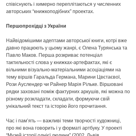
співіснують і химерно переплітаються у численних
авторських “книжкоподібних” проектах.
Першопрохідці з України
Найвідомішими адептами авторської книги, котрі вже
давно працюють у цьому жанрі, є Олена Турянська та
Павло Маков. Перша розкриває потенціал
тактильності слова у книжках-артефактах, які є
вільними візуально-матеріальними асоціаціями на
тему віршів Гаральда Германа, Марини Цвєтаєвої,
Рози Ауслендер чи Райнер Марія Рільке. Віршовані
рядки заховані поміж фактурних аркушів, які можна по
різному розкладати, складати, формуючи свій
унікальний текст та історію його прочитання.
Час і пам’ять — важливі теми творчості художниці,
про які вона говорить і у форматі артбуку. У проекті
“Музей історії однієї людини” (2002, Львів,