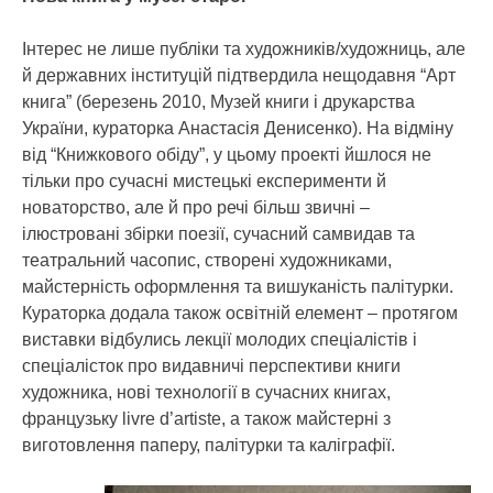
Інтерес не лише публіки та художників/художниць, але
й державних інституцій підтвердила нещодавня “Арт
книга” (березень 2010, Музей книги і друкарства
України, кураторка Анастасія Денисенко). На відміну
від “Книжкового обіду”, у цьому проекті йшлося не
тільки про сучасні мистецькі експерименти й
новаторство, але й про речі більш звичні –
ілюстровані збірки поезії, сучасний самвидав та
театральний часопис, створені художниками,
майстерність оформлення та вишуканість палітурки.
Кураторка додала також освітній елемент – протягом
виставки відбулись лекції молодих спеціалістів і
спеціалісток про видавничі перспективи книги
художника, нові технології в сучасних книгах,
французьку livre d’artiste, а також майстерні з
виготовлення паперу, палітурки та каліграфії.