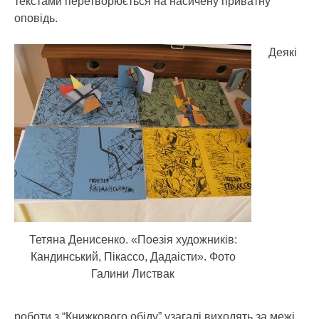
текстами перетворюється на насичену приватну
оповідь.
Деякі
Тетяна Денисенко. «Поезія художників:
Кандинський, Пікассо, Дадаісти». Фото
Галини Листвак
роботи з “Книжкового обіду” узагалі виходять за межі