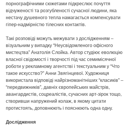
порнографічними сюжетами підкреслює почуття
відчуженості та розгубленості сучасної людини, яка
нестачу душевного тепла намагається компенсувати
гіпер-надмірністю тілесних контактів.
Такі розповіді можуть межувати з дослідженням –
візуальним у випадку “Неусвідомленого офісного
мистецтва” Анатолія Слойка. Автор студіює еволюцію
власної свідомості і творчості під час семимісячної
роботи у рекламному агентстві і текстуальним у “Что
такое искусство?” Анни Звягінцевої. Художниця
використала відповіді найрізноманітніших “класиків” –
“передвижників”, давніх європейських майстрів,
авангардистів, соцреалістів, сучасних арт-зірок тощо,
створивши напружений колаж, в якому цитати
протистоять, доповнюють і пояснюють одна одну.
Дослідження