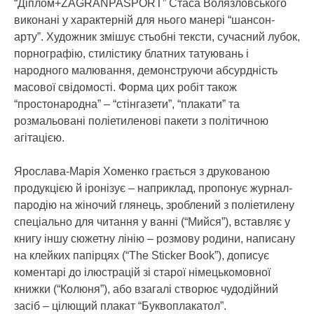
“Діплом+ZAGRANPASPORT” Стаса Волязловського
виконані у характерній для нього манері “шансон-
арту”. Художник змішує стьобні тексти, сучасний лубок,
порнографію, стилістику блатних татуювань і
народного малювання, демонструючи абсурдність
масової свідомості. Форма цих робіт також
“простонародна” – “стінгазети”, “плакати” та
розмальовані поліетиленові пакети з політичною
агітацією.
Ярослава-Марія Хоменко грається з друкованою
продукцією й іронізує – наприклад, пропонує журнал-
пародію на жіночий глянець, зроблений з поліетилену
спеціально для читання у ванні (“Мийся”), вставляє у
книгу іншу сюжетну лінію – розмову родини, написану
на клейких папірцях (“Thе Sticker Book”), дописує
коментарі до ілюстрацій зі старої німецькомовної
книжки (“Колюня”), або взагалі створює чудодійний
засіб – цілющий плакат “Буквоплакатол”.