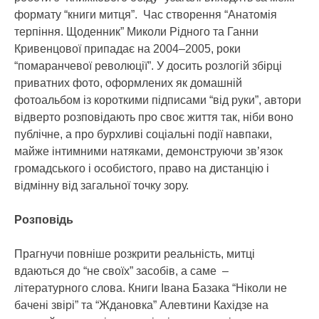
формату “книги митця”. Час створення “Анатомія
терпіння. Щоденник” Миколи Рідного та Ганни
Кривенцової припадає на 2004–2005, роки
“помаранчевої революції”. У досить розлогій збірці
приватних фото, оформлених як домашній
фотоальбом із короткими підписами “від руки”, автори
відверто розповідають про своє життя так, ніби воно
публічне, а про бурхливі соціальні події навпаки,
майже інтимними натяками, демонструючи зв’язок
громадського і особистого, право на дистанцію і
відмінну від загальної точку зору.
Розповідь
Прагнучи повніше розкрити реальність, митці
вдаються до “не своїх” засобів, а саме –
літературного слова. Книги Івана Базака “Ніколи не
бачені звірі” та “Ждановка” Алевтини Кахідзе на