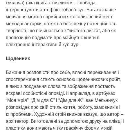
глядача) така книга є викликом – свобода
інтерпретувати артефакт зобов’язує. Багатозначне
мовчання можна сприйняти як особистісний жест
молодої авторки, натяк на безкінечну потенційність
творчості, що починається з “чистого листа”, або як
пропозицію подумати про майбутнє книги в
електронно-інтерактивній культурі.
Щоденник
Бажання розповісти про себе, власні переживання і
спостереження стають основою щоденникових робіт,
в яких з поєднання слова та зображення постають
яскраві особистісні оповіді. Наприклад, в артбуках
“Моя мрія”, “Дім для Є” і “Дім для Ж” Іван Мельничук
розповідає про свій стиль життя, роботу, замовників і
їх проблеми. Художній стрій книжок вказує, що автор –
архітектор. Виготовлені за допомогою друку на плівці і
пластику, вони мають чітку графічну форму, у якій