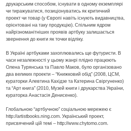
друкарським способом, існувати в одному екземплярі
чи тиражуватися, позиціонуватись як критичний
проект чи товар (у Європі навіть існують видавництва,
орієнтовані на таку продукцію). Спільним ядром
найрізноманітніших проявів артбуку залишається
звернення до книги як точки відліку.
В Україні артбуками захоплювались ще футуристи. В
часи незалежності у цьому жанрі плідно працюють
Олена Турянська та Павло Маков, було організовано
два великих проекти – “Книжковий обід” (2008, ЦСМ,
кураторки Алевтина Кахідзе та Катерина Свіргуненко)
та “Арт книга” (2010, Музей книги і друкарства України,
кураторка Анастасія Денисенко).
Глобальною “артбучною” соціальною мережею є
http://artistbooks.ning.com. Український проект,
присвячений цій темі – http://www.chytomo.com.