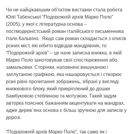
Чи не найцікавішим об’єктом виставки стала робота
Юлії Табенської “Подорожній архів Марко Поло”
(2005), у якої є літературна основа –
постмодерністський роман італійського письменника
Італо Кальвіно. Якщо сам роман складається з описів
різних міст, які нібито відвідав мандрівник, то
“Подорожній архів” – це наче записна книжка, в якій
Марко Поло занотовував свої спостереження або
замальовки. Сторінки, наповнені вишуканою і
заплутаною графікою, яка нашаровується і створює
різні рівні прочитання зображень, зібрані у вигляді
книжкового блоку, який прикріплений до дошки
бамбуковою стеблиною та мотузкою. Такий задум
авторка пояснює бажанням акцентувати на мандрах,
адже дерев`яна основа є більш зручною для записів у
дорозі.
“Подорожній архів Марко Поло”, так само як і