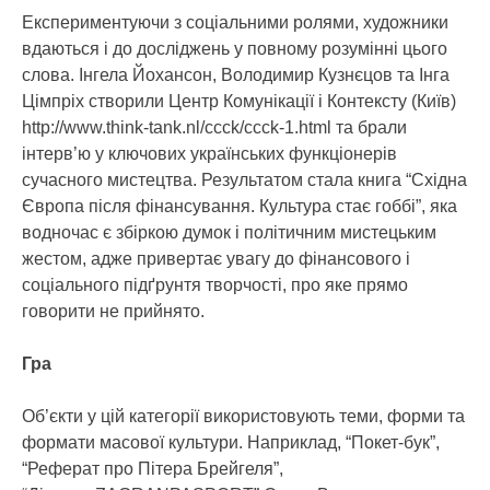
Експериментуючи з соціальними ролями, художники
вдаються і до досліджень у повному розумінні цього
слова. Інгела Йохансон, Володимир Кузнєцов та Інга
Цімпріх створили Центр Комунікації і Контексту (Київ)
http://www.think-tank.nl/ccck/ccck-1.html та брали
інтерв’ю у ключових українських функціонерів
сучасного мистецтва. Результатом стала книга “Східна
Європа після фінансування. Культура стає гоббі”, яка
водночас є збіркою думок і політичним мистецьким
жестом, адже привертає увагу до фінансового і
соціального підґрунтя творчості, про яке прямо
говорити не прийнято.
Гра
Об’єкти у цій категорії використовують теми, форми та
формати масової культури. Наприклад, “Покет-бук”,
“Реферат про Пітера Брейгеля”,