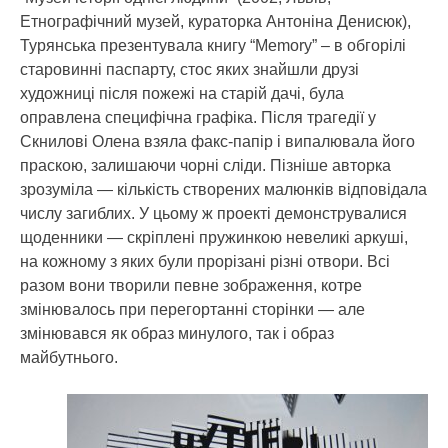
Етнографічний музей, кураторка Антоніна Денисюк),
Турянська презентувала книгу “Memory” – в обгорілі
старовинні паспарту, стос яких знайшли друзі
художниці після пожежі на старій дачі, була
оправлена специфічна графіка. Після трагедії у
Скнилові Олена взяла факс-папір і випалювала його
праскою, залишаючи чорні сліди. Пізніше авторка
зрозуміла — кількість створених малюнків відповідала
числу загиблих. У цьому ж проекті демонструвалися
щоденники — скріплені пружинкою невеликі аркуші,
на кожному з яких були прорізані різні отвори. Всі
разом вони творили певне зображення, котре
змінювалось при перегортанні сторінки — але
змінювався як образ минулого, так і образ
майбутнього.