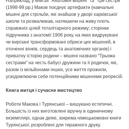
Наприклад, у книгах “Анатомія мішені” та “Три сестри”
(1998-99 рр.) Маков поєднує артефакти (навчальні
мішені для стрільби, які знайшов у дворі харківської
школи та розмалював, натякаючи на живу плоть
справжніх цілей тоталітарного режиму; сторінки
підручника з анатомії 1906 року, на яких видрукувані
чи вирізані трансформовані обриси цих мішеней, в
оточенні вінків, сердець та анатомічних органів) і
приватну історію родини – мішені названо “Трьома
сестрами” на честь бабусі дружини та її родичок, які,
разом із мільйонами інших, усе життя прожили,
усвідомлюючи себе потенційними мішенями репресій.
Книга митця і сучасне мистецтво
Роботи Макова і Турянської – вишукано естетичні.
Більшість із них виготовлені вручну в одиничному
екземплярі, однак деякі, зокрема німецькомовні книги
Турянської, розроблені для тиражного друку.