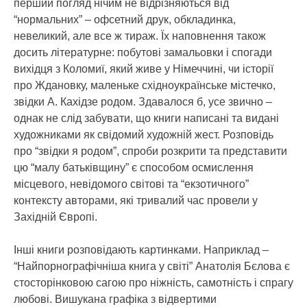
перший погляд нічим не відрізняються від
“нормальних” – офсетний друк, обкладинка,
невеликий, але все ж тираж. Їх наповнення також
досить літературне: побутові замальовки і спогади
вихідця з Коломиї, який живе у Німеччині, чи історії
про Ждановку, маленьке східноукраїнське містечко,
звідки А. Кахідзе родом. Здавалося б, усе звично –
однак не слід забувати, що книги написані та видані
художниками як свідомий художній жест. Розповідь
про “звідки я родом”, спроби розкрити та представити
цю “малу батьківщину” є способом осмислення
місцевого, невідомого світові та “екзотичного”
контексту авторами, які тривалий час провели у
Західній Європі.
Інші книги розповідають картинками. Наприклад –
“Найпорнографічніша книга у світі” Анатолія Бєлова є
стосторінковою сагою про ніжність, самотність і спрагу
любові. Вишукана графіка з відвертими