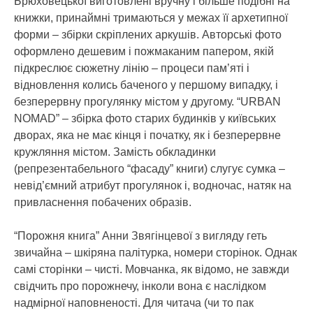
Брюховецької виготовлені вручну і більше подібні на
книжки, принаймні тримаються у межах її архетипної
форми – збірки скріплених аркушів. Авторські фото
оформлено дешевим і пожмаканим папером, якій
підкреслює сюжетну лінію – процеси пам’яті і
відновлення колись баченого у першому випадку, і
безперервну прогулянку містом у другому. “URBAN
NOMAD” – збірка фото старих будинків у київських
дворах, яка не має кінця і початку, як і безперервне
кружляння містом. Замість обкладинки
(репрезентабельного “фасаду” книги) слугує сумка –
невід’ємний атрибут прогулянок і, водночас, натяк на
привласнення побачених образів.
“Порожня книга” Анни Звягінцевої з вигляду геть
звичайна – шкіряна палітурка, номери сторінок. Однак
самі сторінки – чисті. Мовчанка, як відомо, не завжди
свідчить про порожнечу, інколи вона є наслідком
надмірної наповненості. Для читача (чи то пак