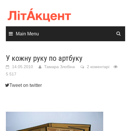
Skip
to
content
Main Menu
У кожну руку по артбуку
14.05.2010
Тамара Злобіна
2 коментарі
5 517
Tweet on twitter