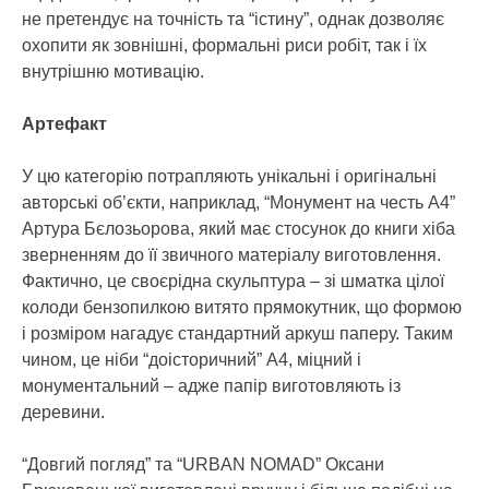
не претендує на точність та “істину”, однак дозволяє
охопити як зовнішні, формальні риси робіт, так і їх
внутрішню мотивацію.
Артефакт
У цю категорію потрапляють унікальні і оригінальні
авторські об’єкти, наприклад, “Монумент на честь А4”
Артура Бєлозьорова, який має стосунок до книги хіба
зверненням до її звичного матеріалу виготовлення.
Фактично, це своєрідна скульптура – зі шматка цілої
колоди бензопилкою витято прямокутник, що формою
і розміром нагадує стандартний аркуш паперу. Таким
чином, це ніби “доісторичний” А4, міцний і
монументальний – адже папір виготовляють із
деревини.
“Довгий погляд” та “URBAN NOMAD” Оксани