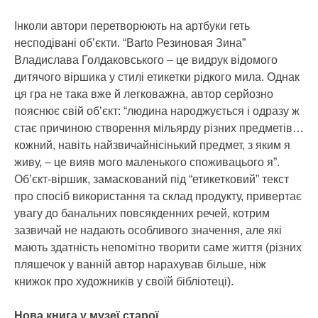
Інколи автори перетворюють на артбуки геть
несподівані об’єкти. “Barto Резиновая Зина”
Владислава Голдаковського – це видрук відомого
дитячого віршика у стилі етикетки рідкого мила. Однак
ця гра не така вже й легковажна, автор серйозно
пояснює свій об’єкт: “людина народжується і одразу ж
стає причиною створення мільярду різних предметів…
кожний, навіть найзвичайнісінький предмет, з яким я
живу, – це вияв мого маленького споживацього я”.
Об’єкт-віршик, замаскований під “етикетковий” текст
про спосіб використання та склад продукту, привертає
увагу до банальних повсякденних речей, котрим
зазвичай не надають особливого значення, але які
мають здатність непомітно творити саме життя (різних
пляшечок у ванній автор нарахував більше, ніж
книжок про художників у своїй бібліотеці).
Нова книга у музеї старої