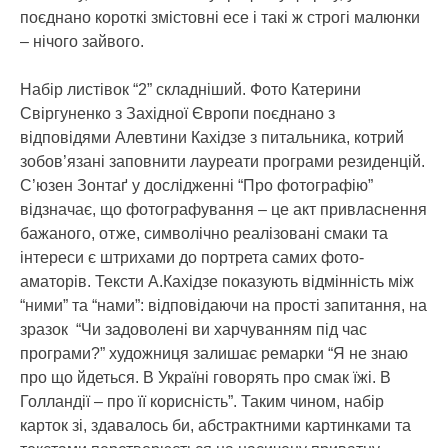
поєднано короткі змістовні есе і такі ж строгі малюнки
– нічого зайвого.
Набір листівок “2” складніший. Фото Катерини
Свіргуненко з Західної Європи поєднано з
відповідями Алевтини Кахідзе з питальника, котрий
зобов’язані заповнити лауреати програми резиденцій.
С’юзен Зонтаґ у дослідженні “Про фотографію”
відзначає, що фотографування – це акт привласнення
бажаного, отже, символічно реалізовані смаки та
інтереси є штрихами до портрета самих фото-
аматорів. Тексти А.Кахідзе показують відмінність між
“ними” та “нами”: відповідаючи на прості запитання, на
зразок “Чи задоволені ви харчуванням під час
програми?” художниця залишає ремарки “Я не знаю
про що йдеться. В Україні говорять про смак їжі. В
Голландії – про її корисність”. Таким чином, набір
карток зі, здавалось би, абстрактними картинками та