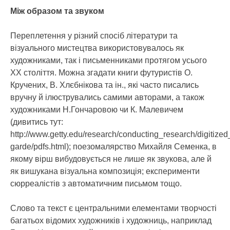
Між образом та звуком
Переплетення у різний спосіб літератури та
візуального мистецтва використовувалось як
художниками, так і письменниками протягом усього
ХХ століття. Можна згадати книги футуристів О.
Кручених, В. Хлєбнікова та ін., які часто писались
вручну й ілюструвались самими авторами, а також
художниками Н.Гончаровою чи К. Малевичем
(дивитись тут:
http://www.getty.edu/research/conducting_research/digitized
garde/pdfs.html); поезомалярство Михайля Семенка, в
якому вірш вибудовується не лише як звукова, але й
як вишукана візуальна композиція; експерименти
сюрреалістів з автоматичним письмом тощо.
Слово та текст є центральними елементами творчості
багатьох відомих художників і художниць, наприклад