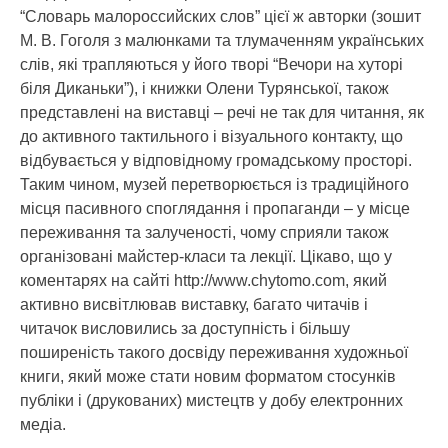
“Словарь малороссийских слов” цієї ж авторки (зошит
М. В. Гоголя з малюнками та тлумаченням українських
слів, які трапляються у його творі “Вечори на хуторі
біля Диканьки”), і книжки Олени Турянської, також
представлені на виставці – речі не так для читання, як
до активного тактильного і візуального контакту, що
відбувається у відповідному громадському просторі.
Таким чином, музей перетворюється із традиційного
місця пасивного споглядання і пропаганди – у місце
переживання та залученості, чому сприяли також
організовані майстер-класи та лекції. Цікаво, що у
коментарях на сайті http://www.chytomo.com, який
активно висвітлював виставку, багато читачів і
читачок висловились за доступність і більшу
поширеність такого досвіду переживання художньої
книги, який може стати новим форматом стосунків
публіки і (друкованих) мистецтв у добу електронних
медіа.