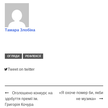
Тамара Злобіна
ОГЛЯДИ
РЕФЛЕКСІЇ
Tweet on twitter
«Я охоче помер би, якби
Оголошено конкурс на
Post
здобуття премії ім.
не музика»
navigation
Григорія Кочура