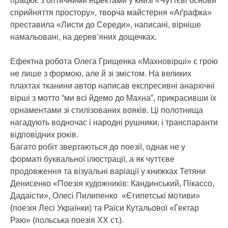
працює з оптичними ефектами у книзі «Чуттєві основи
сприйняття простору», творча майстерня «Аґрафка»
преставила «Листи до Середи», написані, вірніше
намальовані, на дерев’яних дощечках.
Ефектна робота Олега Грищенка «Махновірші» є грою
не лише з формою, але й зі змістом. На великих
плахтах тканини автор написав експресивні анархічні
вірші з мотто “ми всі йдемо до Махна”, прикрасивши їх
орнаментами зі стилізованих вояків. Ці полотнища
нагадують водночас і народні рушники, і транспаранти
відповідних років.
Багато робіт звертаються до поезії, однак не у
форматі буквальної ілюстрації, а як чуттєве
продовження та візуальні варіації у книжках Тетяни
Денисенко «Поезія художників: Кандинський, Пікассо,
Дадаісти», Олесі Пилипенко «Єгипетські мотиви»
(поезія Лесі Українки) та Раїси Кутальової «Гектар
Раю» (польська поезія ХХ ст.).