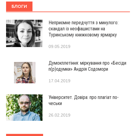
БЛОГИ
Неприємне передчуття з минулого:
скандал із неофашистами на
Туринському книжковому ярмарку
09.05.2019
Думокплетіння: міркування про «Бесіди
п(р)одумки» Андрія Содомори
17.04.2019
Університет. Довіра: про плагіат по-
чеськи
26.02.2019