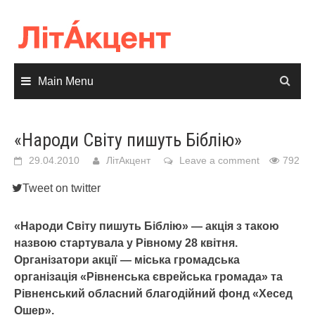
Skip
to
content
Main Menu
«Народи Світу пишуть Біблію»
29.04.2010
ЛітАкцент
Leave a comment
792
Tweet on twitter
«Народи Світу пишуть Біблію» — акція з такою
назвою стартувала у Рівному 28 квітня.
Організатори акції — міська громадська
організація «Рівненська єврейська громада» та
Рівненський обласний благодійний фонд «Хесед
Ошер».