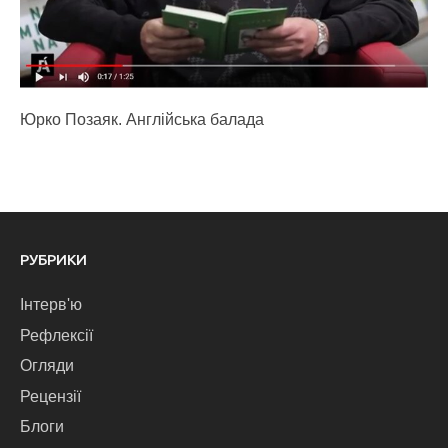
Юрко Позаяк. Англійська балада
РУБРИКИ
Інтерв'ю
Рефлексії
Огляди
Рецензії
Блоги