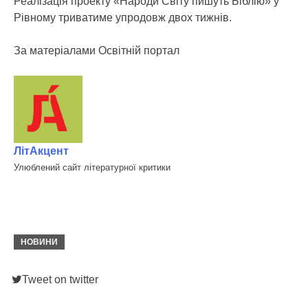
Реалізація проекту «Народи Світу пишуть Біблію» у
Рівному триватиме упродовж двох тижнів.
За матеріалами Освітній портал
ЛітАкцент
Улюблений сайт літературної критики
НОВИНИ
Tweet on twitter