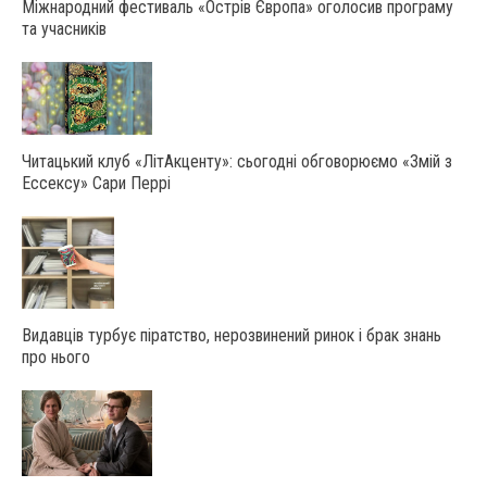
Міжнародний фестиваль «Острів Європа» оголосив програму
та учасників
Читацький клуб «ЛітАкценту»: сьогодні обговорюємо «Змій з
Ессексу» Сари Перрі
Видавців турбує піратство, нерозвинений ринок і брак знань
про нього