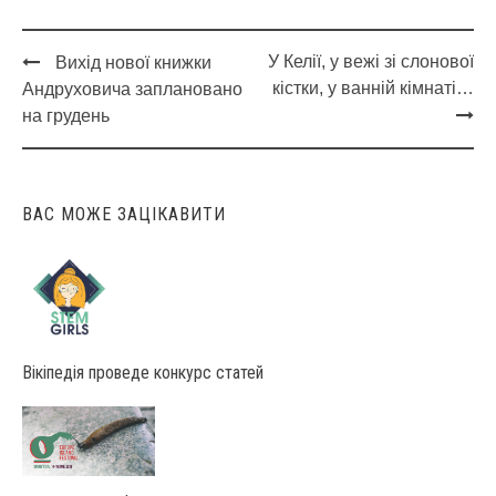
У Келії, у вежі зі слонової
Вихід нової книжки
Post
кістки, у ванній кімнаті…
Андруховича заплановано
navigation
на грудень
ВАС МОЖЕ ЗАЦІКАВИТИ
Вікіпедія проведе конкурс статей