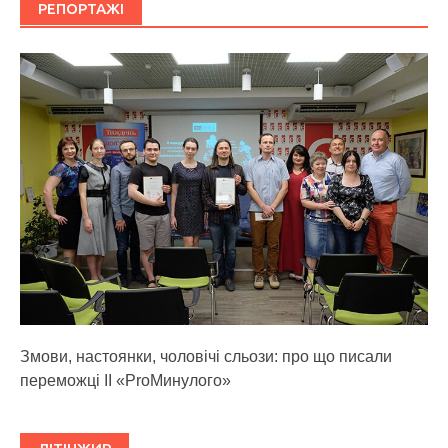
РЕПОРТАЖІ
Змови, настоянки, чоловічі сльози: про що писали
переможці ІІ «ProМинулого»