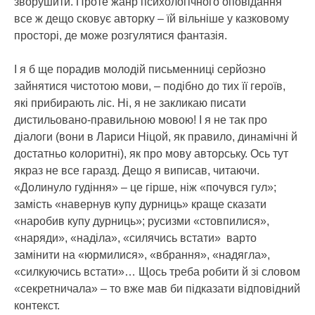
зворушити. Проте жанр психологічного оповідання
все ж дещо сковує авторку – їй вільніше у казковому
просторі, де може розгулятися фантазія.
І я б ще порадив молодій письменниці серйозно
зайнятися чистотою мови, – подібно до тих її героїв,
які прибирають ліс. Ні, я не закликаю писати
дистильовано-правильною мовою! І я не так про
діалоги (вони в Лариси Ніцой, як правило, динамічні й
достатньо колоритні), як про мову авторську. Ось тут
якраз не все гаразд. Дещо я виписав, читаючи.
«Долинуло гудіння» – це гірше, ніж «почувся гул»;
замість «навернув купу дурниць» краще сказати
«наробив купу дурниць»; русизми «стовпилися»,
«наряди», «наділа», «силячись встати» варто
замінити на «юрмилися», «вбрання», «надягла»,
«силкуючись встати»… Щось треба робити й зі словом
«секретничала» – то вже мав би підказати відповідний
контекст.