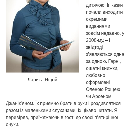
дитячою.
Її казки
почали виходити
окремими
виданнями
зовсім недавно, у
2008-му, – і
звідтоді
з’являються одна
за одною. Гарні,
ошатні книжки,
любовно
Лариса Ніцой
оформлені
Оленою Рощею
чи Арсеном
Джанік’яном. Їх приємно брати в руки і роздивлятися
разом із маленькими слухачами. Їх цікаво читати. Я
перевіряв, приїжджаючи в гості до своєї п’ятирічної
онуки.