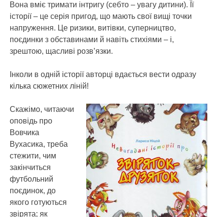
Вона вміє тримати інтригу (себто – увагу дитини). Її
історії – це серія пригод, що мають свої вищі точки
напруження. Це ризики, витівки, суперництво,
поєдинки з обставинами й навіть стихіями – і,
зрештою, щасливі розв’язки.
Інколи в одній історії авторці вдається вести одразу
кілька сюжетних ліній!
Скажімо, читаючи
оповідь про
Вовчика
Вухасика, треба
стежити, чим
закінчиться
футбольний
поєдинок, до
якого готуються
звірята; як