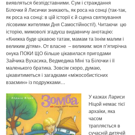
виявляться безпідставними. Сум і страждання
Білочки й Лисички зникають, як роса на сонці (так-так,
як роса на сонці: в цій історії є й сцена святкування
лісовими жителями Дня Самостійності!). Читаючи цю
історію, мимоволі згадуєш видавничу анотацію:
«Книжка буде цікавою татам, мамам та їхнім малим і
великим дітям». От власне – великим: моя п’ятирічна
онука ПОКИ ЩО більше цікавилася пригодами
Зайчика Вухасика, Ведмедика Міні та Білочки і її
маленького братика. Зовсім скоро, думаю,
цікавитиметься і загадками «міжособистісних
взаємин» із подружками…
У казках Лариси
Ніцой немає тієї
архаїки, яка
часом
трапляється в
сучасній дитячій