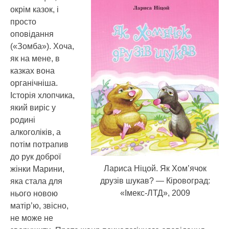
окрім казок, і
просто
оповідання
(«Зомба»). Хоча,
як на мене, в
казках вона
органічніша.
Історія хлопчика,
який виріс у
родині
алкоголіків, а
потім потрапив
до рук доброї
Лариса Ніцой. Як Хом’ячок
жінки Марини,
друзів шукав? — Кіровоград:
яка стала для
«Імекс-ЛТД», 2009
нього новою
матір’ю, звісно,
не може не