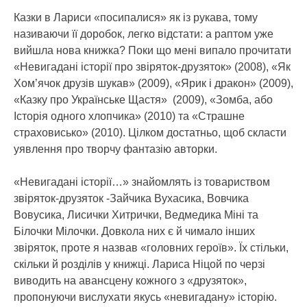
Казки в Лариси «посипалися» як із рукава, тому
називаючи її доробок, легко відстати: а раптом уже
вийшла нова книжка? Поки що мені випало прочитати
«Невигадані історії про звіряток-друзяток» (2008), «Як
Хом’ячок друзів шукав» (2009), «Ярик і дракон» (2009),
«Казку про Українське Щастя» (2009), «Зомба, або
Історія одного хлопчика» (2010) та «Страшне
страховисько» (2010). Цілком достатньо, щоб скласти
уявлення про творчу фантазію авторки.
«Невигадані історії…» знайомлять із товариством
звіряток-друзяток -Зайчика Вухасика, Вовчика
Вовусика, Лисички Хитрички, Ведмедика Міні та
Білочки Мілочки. Довкола них є й чимало інших
звіряток, проте я назвав «головних героїв». Їх стільки,
скільки й розділів у книжці. Лариса Ніцой по черзі
виводить на авансцену кожного з «друзяток»,
пропонуючи вислухати якусь «невигадану» історію.