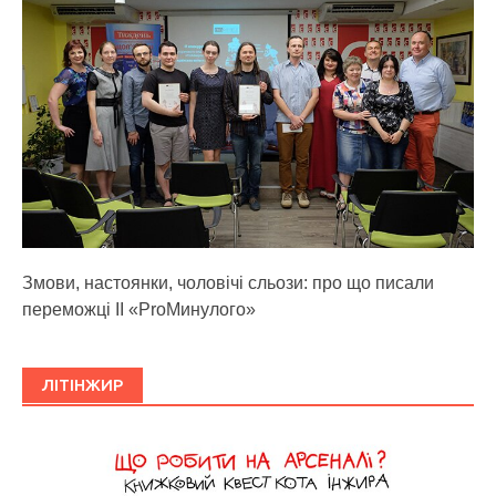
Змови, настоянки, чоловічі сльози: про що писали
переможці ІІ «ProМинулого»
ЛІТІНЖИР