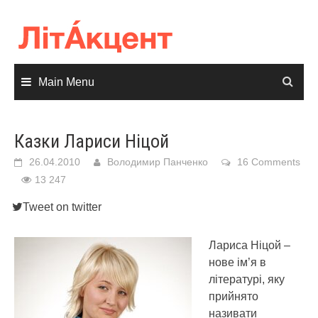
Skip
to
content
Main Menu
Казки Лариси Ніцой
26.04.2010
Володимир Панченко
16 Comments
13 247
Tweet on twitter
Лариса Ніцой –
нове ім’я в
літературі, яку
прийнято
називати