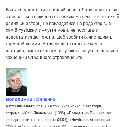
Взагалі, мовно-стилістичний аспект Ларисиних казок
залишається поки що їх слабким місцем. Через те я й
радив би авторці не покладатися на редакторів, а
самій «увімкнути» чуття мови, не поспішати,
повертатися до текстів, щоб зробити їх чистішими,
гармонійнішими. Бо ж екологія мови не менш
важлива, ніж та екологія лісу, якою рішуче зайнялися
захисники Страшного страховиська!
Володимир Панченко
Автор численних праць з історії української літератури,
зокрема, «Юрій Яновський» (1988), «Володимир Винниченко:
парадокси життя і творчості» (2004), «Неубієнна література»
(2007), «Сонячний годинник» (2013), «Кільця на древі» (2015),