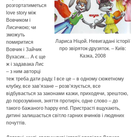
розгортатиметься
love story між
Вовчиком і
Лисичкою; чи
зможуть
Лариса Ніцой. Невигадані історії
помиритися
про звіряток-друзяток. – Київ:
Вовчик і Зайчик
Казка, 2008
Вухасик… А є ще
ж і задавака Лис
– з ним авторці
теж треба дати раду. І все це – в одному сюжетному
клубку, все зав’язане – розв’язується, все
відбувається за законами казки, приходячи, зрештою,
до порозуміння, зняття протиріч, одне слово – до
такого бажаного happy end. Пристрасті вщухають,
дитині залишається світло гарних вчинків і людяних
почуттів.