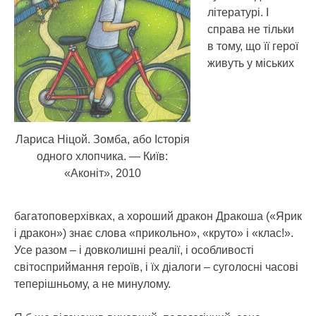
літературі. І
справа не тільки
в тому, що її герої
живуть у міських
Лариса Ніцой. Зомба, або Історія
одного хлопчика. — Київ:
«Аконіт», 2010
багатоповерхівках, а хороший дракон Дракоша («Ярик
і дракон») знає слова «прикольно», «круто» і «клас!».
Усе разом – і довколишні реалії, і особливості
світосприймання героїв, і їх діалоги – суголосні часові
теперішньому, а не минулому.