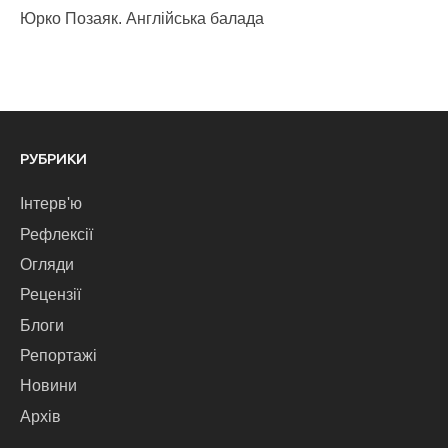
Юрко Позаяк. Англійська балада
РУБРИКИ
Інтерв'ю
Рефлексії
Огляди
Рецензії
Блоги
Репортажі
Новини
Архів