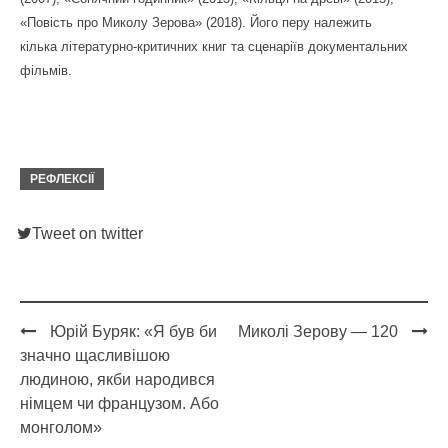
«Повість про Миколу Зерова» (2018). Його перу належить
кілька літературно-критичних книг та сценаріїв документальних
фільмів.
РЕФЛЕКСІЇ
Tweet on twitter
Юрій Буряк: «Я був би
Миколі Зерову — 120
Post
значно щасливішою
navigation
людиною, якби народився
німцем чи французом. Або
монголом»