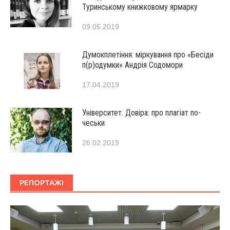
Туринському книжковому ярмарку
09.05.2019
Думокплетіння: міркування про «Бесіди
п(р)одумки» Андрія Содомори
17.04.2019
Університет. Довіра: про плагіат по-
чеськи
26.02.2019
РЕПОРТАЖІ