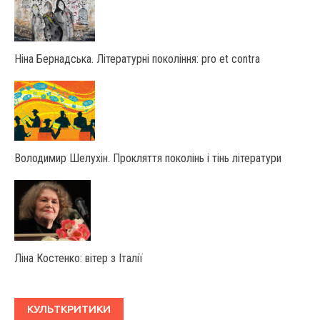
Ніна Бернадська. Літературні покоління: pro et contra
Володимир Шелухін. Прокляття поколінь і тінь літератури
Ліна Костенко: вітер з Італії
КУЛЬТКРИТИКИ