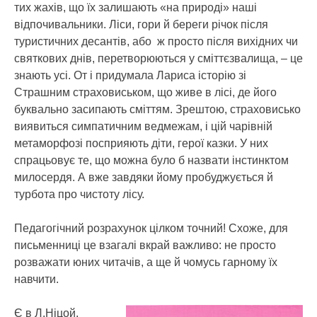
тих жахів, що їх залишають «на природі» наші
відпочивальники. Ліси, гори й береги річок після
туристичних десантів, або ж просто після вихідних чи
святкових днів, перетворюються у сміттєзвалища, – це
знають усі. От і придумала Лариса історію зі
Страшним страховиськом, що живе в лісі, де його
буквально засипають сміттям. Зрештою, страховисько
виявиться симпатичним ведмежам, і цій чарівній
метаморфозі посприяють діти, герої казки. У них
спрацьовує те, що можна було б назвати інстинктом
милосердя. А вже завдяки йому пробуджується й
турбота про чистоту лісу.
Педагогічний розрахунок цілком точний! Схоже, для
письменниці це взагалі вкрай важливо: не просто
розважати юних читачів, а ще й чомусь гарному їх
навчити.
Є в Л.Ніцой,