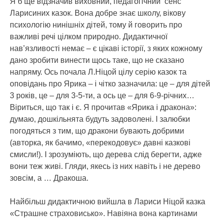
Я б ще відзначив виховний, педагогічний сенс
Ларисиних казок. Вона добре знає школу, вікову
психологію нинішніх дітей, тому й говорить про
важливі речі цілком природно. Дидактичної
нав’язливості немає – є цікаві історії, з яких кожному
дано зробити винести щось таке, що не сказано
напряму. Ось почала Л.Ніцой цілу серію казок та
оповідань про Ярика – і чітко зазначила: це – для дітей
3 років, це – для 3-5-ти, а ось це – для 6-9-річних…
Віриться, що так і є. Я прочитав «Ярика і дракона»:
думаю, дошкільнята будуть задоволені. І залюбки
погодяться з тим, що дракони бувають добрими
(авторка, як бачимо, «перекодовує» давні казкові
смисли!). І зрозуміють, що дерева слід берегти, адже
вони теж живі. Гляди, якесь із них навіть і не дерево
зовсім, а … Дракоша.
Найбільш дидактичною вийшла в Лариси Ніцой казка
«Страшне страховисько». Навіяна вона картинами