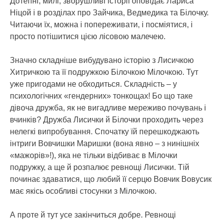
Дотепні, милі, зворушливі історії оповідає Лариса
Ніцой і в розділах про Зайчика, Ведмедика та Білочку.
Читаючи їх, можна і попереживати, і посміятися, і
просто потішитися цією лісовою малечею.
Значно складніше вибудувано історію з Лисичкою
Хитричкою та її подружкою Білочкою Мілочкою. Тут
уже пригодами не обходиться. Складність – у
психологічних «гендерних» тонкощах! Бо що таке
дівоча дружба, як не вигадливе мереживо почувань і
вчинків? Дружба Лисички й Білочки проходить через
нелегкі випробування. Спочатку їй перешкоджають
інтриги Вовчишки Маришки (вона явно – з нинішніх
«мажорів»!), яка не тільки відбиває в Мілочки
подружку, а ще й розпалює ревнощі Лисички. Тій
починає здаватися, що любий її серцю Вовчик Вовусик
має якісь особливі стосунки з Мілочкою.
А проте й тут усе закінчиться добре. Ревнощі