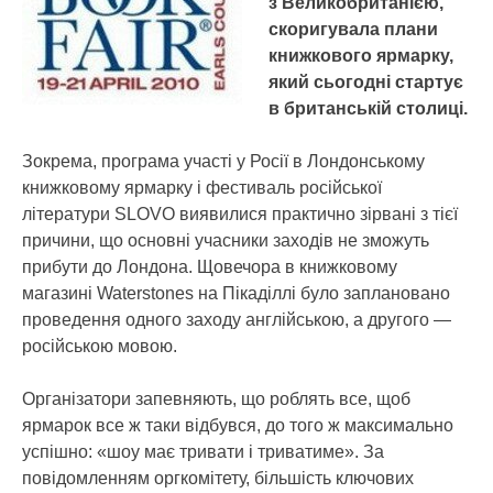
з Великобританією,
скоригувала плани
книжкового ярмарку,
який сьогодні стартує
в британській столиці.
Зокрема, програма участі у Росії в Лондонському
книжковому ярмарку і фестиваль російської
літератури SLOVO виявилися практично зірвані з тієї
причини, що основні учасники заходів не зможуть
прибути до Лондона. Щовечора в книжковому
магазині Waterstones на Пікаділлі було заплановано
проведення одного заходу англійською, а другого —
російською мовою.
Організатори запевняють, що роблять все, щоб
ярмарок все ж таки відбувся, до того ж максимально
успішно: «шоу має тривати і триватиме». За
повідомленням оргкомітету, більшість ключових