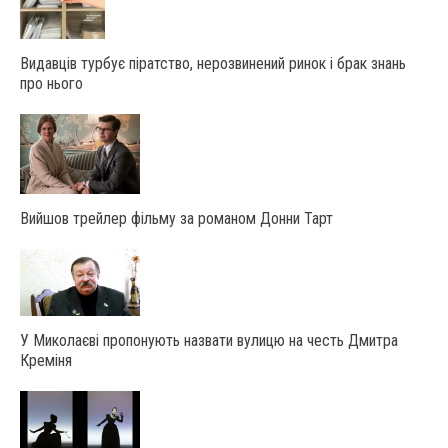
Видавців турбує піратство, нерозвинений ринок і брак знань
про нього
Вийшов трейлер фільму за романом Донни Тарт
У Миколаєві пропонують назвати вулицю на честь Дмитра
Креміня