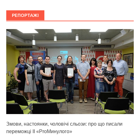
РЕПОРТАЖІ
Змови, настоянки, чоловічі сльози: про що писали
переможці ІІ «ProМинулого»