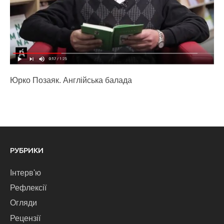
Юрко Позаяк. Англійська балада
РУБРИКИ
Інтерв'ю
Рефлексії
Огляди
Рецензії