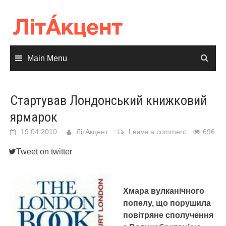
Skip
to
content
Main Menu
Стартував Лондонський книжковий
ярмарок
19.04.2010
ЛітАкцент
Leave a comment
696
Tweet on twitter
Хмара вулканічного
попелу, що порушила
повітряне сполучення