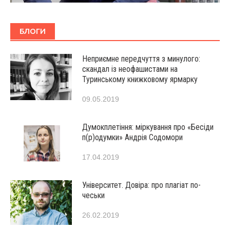
БЛОГИ
Неприємне передчуття з минулого:
скандал із неофашистами на
Туринському книжковому ярмарку
09.05.2019
Думокплетіння: міркування про «Бесіди
п(р)одумки» Андрія Содомори
17.04.2019
Університет. Довіра: про плагіат по-
чеськи
26.02.2019