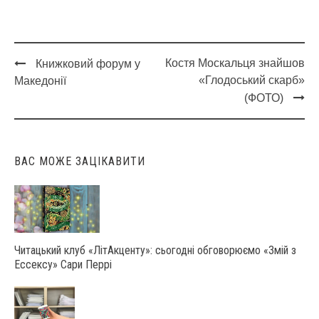
Костя Москальця знайшов
Книжковий форум у
Post
«Глодоський скарб»
Македонії
navigation
(ФОТО)
ВАС МОЖЕ ЗАЦІКАВИТИ
Читацький клуб «ЛітАкценту»: сьогодні обговорюємо «Змій з
Ессексу» Сари Перрі